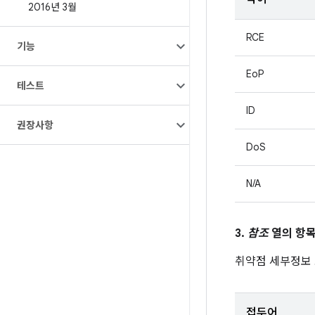
2016년 3월
RCE
기능
EoP
테스트
ID
권장사항
DoS
N/A
3.
참조
열의 항목
취약점 세부정보
접두어