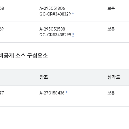
68
A-295051806
보통
QC-CR#3438329
*
69
A-295052588
보통
QC-CR#3438299
*
 비공개 소스 구성요소
참조
심각도
77
A-270158436
*
보통