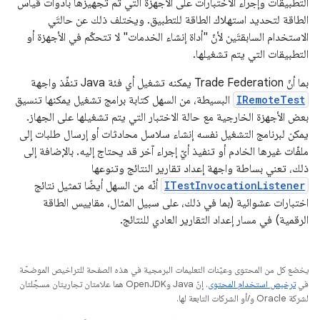
التطبيقات وإجراء الاختبارات على الأجهزة التي تم تجهيزها بأدوات قياس
الطاقة لتحديد استهلاك الطاقة للتطبيق. ويختلف ذلك عن حالتَي
الاستخدام السابقتَين لأنّ "أداة إنشاء الخدمات" لا تتحكّم في الأجهزة أو
التطبيقات التي يتم تشغيلها.
بما أنّ Trade Federation يمكنه تشغيل أي فئة Java تنفِّذ واجهة
IRemoteTest
البسيطة، من السهل كتابة برامج تشغيل يمكنها تنسيق
بعض الأجهزة الخارجية مع حالة الاختبار التي يتم تشغيلها على الجهاز.
يمكن لبرنامج التشغيل نفسه إنشاء سلاسل محادثات أو إرسال طلبات إلى
ملفّات غيرها الخادم أو تنفيذ أيّ إجراء آخر قد يحتاج إليه. بالإضافة إلى
ذلك، تعني بساطة واجهة إعداد تقارير النتائج وتنوعها
ITestInvocationListener
أنّه من السهل أيضًا تمثيل نتائج
اختبارات عشوائية (بما في ذلك، على سبيل المثال، مقاييس الطاقة
الرقمية) في مسار إعداد التقارير العادي للنتائج.
يخضع كل من المحتوى وعيّنات التعليمات البرمجية في هذه الصفحة للتراخيص الموضحّة
في
ترخيص استخدام المحتوى
. إنّ Java وOpenJDK هما علامتان تجاريتان مسجَّلتان
لشركة Oracle و/أو الشركات التابعة لها.