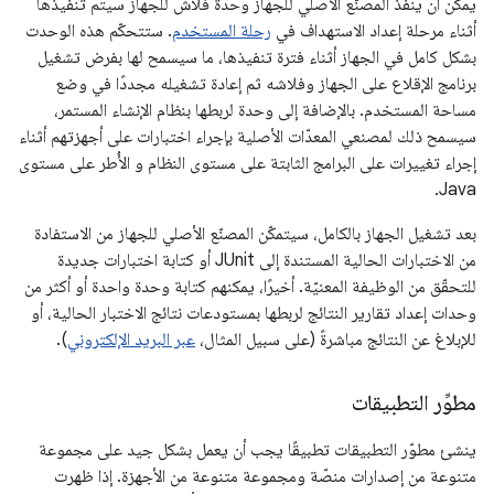
يمكن أن ينفِّذ المصنّع الأصلي للجهاز وحدة فلاش للجهاز سيتم تنفيذها
أثناء مرحلة إعداد الاستهداف في
رحلة المستخدم
. ستتحكّم هذه الوحدت
بشكل كامل في الجهاز أثناء فترة تنفيذها، ما سيسمح لها بفرض تشغيل
برنامج الإقلاع على الجهاز وفلاشه ثم إعادة تشغيله مجددًا في وضع
مساحة المستخدم. بالإضافة إلى وحدة لربطها بنظام الإنشاء المستمر،
سيسمح ذلك لمصنعي المعدّات الأصلية بإجراء اختبارات على أجهزتهم أثناء
إجراء تغييرات على البرامج الثابتة على مستوى النظام و الأُطر على مستوى
Java.
بعد تشغيل الجهاز بالكامل، سيتمكّن المصنّع الأصلي للجهاز من الاستفادة
من الاختبارات الحالية المستندة إلى JUnit أو كتابة اختبارات جديدة
للتحقّق من الوظيفة المعنيّة. أخيرًا، يمكنهم كتابة وحدة واحدة أو أكثر من
وحدات إعداد تقارير النتائج لربطها بمستودعات نتائج الاختبار الحالية، أو
للإبلاغ عن النتائج مباشرةً (على سبيل المثال،
عبر البريد الإلكتروني
).
مطوِّر التطبيقات
ينشئ مطوّر التطبيقات تطبيقًا يجب أن يعمل بشكل جيد على مجموعة
متنوعة من إصدارات منصّة ومجموعة متنوعة من الأجهزة. إذا ظهرت