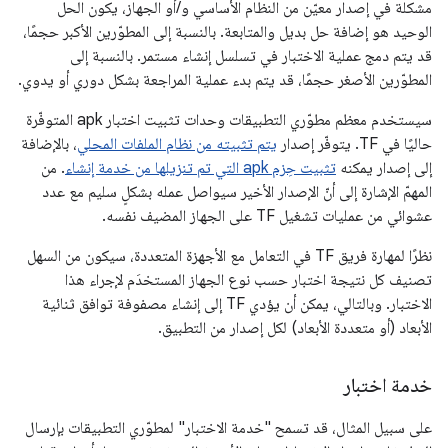
مشكلة في إصدار معيّن من النظام الأساسي و/أو الجهاز، يكون الحل
الوحيد هو إضافة حل بديل والمتابعة. بالنسبة إلى المطوّرين الأكبر حجمًا،
قد يتم دمج عملية الاختبار في تسلسل إنشاء مستمر. بالنسبة إلى
المطوّرين الأصغر حجمًا، قد يتم بدء عملية المراجعة بشكل دوري أو يدوي.
سيستخدم معظم مطوّري التطبيقات وحدات تثبيت اختبار apk المتوفّرة
حاليًا في TF. يتوفّر إصدار
يتم تثبيته من نظام الملفات المحلي
، بالإضافة
إلى إصدار يمكنه
تثبيت حِزم apk التي تم تنزيلها من خدمة إنشاء
. من
المهمّ الإشارة إلى أنّ الإصدار الأخير سيواصل عمله بشكلٍ سليم مع عدد
عشوائي من عمليات تشغيل TF على الجهاز المضيف نفسه.
نظرًا لمهارة فريق TF في التعامل مع الأجهزة المتعددة، سيكون من السهل
تصنيف كل نتيجة اختبار حسب نوع الجهاز المستخدَم لإجراء هذا
الاختبار. وبالتالي، يمكن أن يؤدي TF إلى إنشاء مصفوفة توافق ثنائية
الأبعاد (أو متعددة الأبعاد) لكل إصدار من التطبيق.
خدمة اختبار
على سبيل المثال، قد تسمح "خدمة الاختبار" لمطوّري التطبيقات بإرسال