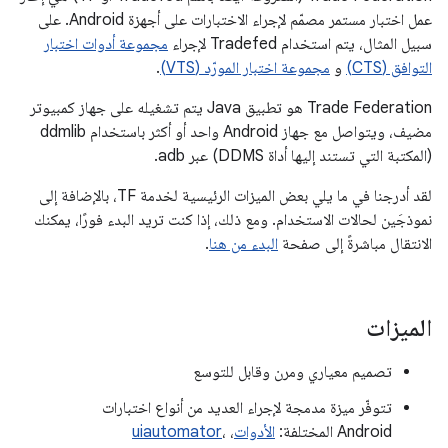
عمل اختبار مستمر مصمّم لإجراء الاختبارات على أجهزة Android. على
سبيل المثال، يتم استخدام Tradefed لإجراء
مجموعة أدوات اختبار
التوافق (CTS)
و
مجموعة اختبار المورّد (VTS)
.
‫Trade Federation هو تطبيق Java يتم تشغيله على جهاز كمبيوتر
مضيف، ويتواصل مع جهاز Android واحد أو أكثر باستخدام ddmlib
(المكتبة التي تستند إليها أداة DDMS) عبر adb.
لقد أدرجنا في ما يلي بعض الميزات الرئيسية لخدمة TF، بالإضافة إلى
نموذجَين لحالات الاستخدام. ومع ذلك، إذا كنت تريد البدء فورًا، يمكنك
الانتقال مباشرةً إلى صفحة
البدء من هنا
.
الميزات
تصميم معياري ومرن وقابل للتوسع
تتوفّر ميزة مدمجة لإجراء العديد من أنواع اختبارات
Android المختلفة:
الأدوات
،
،
uiautomator