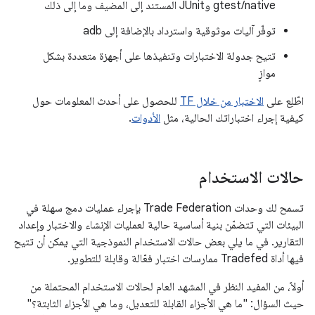
gtest/native وJUnit المستند إلى المضيف وما إلى ذلك
توفّر آليات موثوقية واسترداد بالإضافة إلى adb
تتيح جدولة الاختبارات وتنفيذها على أجهزة متعددة بشكل
موازٍ
اطّلِع على
الاختبار من خلال TF
للحصول على أحدث المعلومات حول
كيفية إجراء اختباراتك الحالية، مثل
الأدوات
.
حالات الاستخدام
تسمح لك وحدات Trade Federation بإجراء عمليات دمج سهلة في
البيئات التي تتضمّن بنية أساسية حالية لعمليات الإنشاء والاختبار وإعداد
التقارير. في ما يلي بعض حالات الاستخدام النموذجية التي يمكن أن تتيح
فيها أداة Tradefed ممارسات اختبار فعّالة وقابلة للتطوير.
أولاً، من المفيد النظر في المشهد العام لحالات الاستخدام المحتملة من
حيث السؤال: "ما هي الأجزاء القابلة للتعديل، وما هي الأجزاء الثابتة؟"