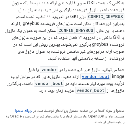
هنگامی که هسته GKI حاوی قابلیت‌های ارائه شده توسط یک ماژول
فروشنده باشد، ماژول فروشنده بارگیری نمی‌شود. به عنوان مثال،
CONFIG_GREYBUS
برای GKI در اندروید ۱۱ تنظیم نشده است،
بنابراین فروشندگان ممکن است ماژول‌های فروشنده greybus را ارائه
دهند. با این حال،
CONFIG_GREYBUS
ممکن است به عنوان یک ماژول
یا GKI داخلی در اندروید ۱۲ فعال شود، که در این صورت ماژول‌های
فروشنده greybus بارگیری نمی‌شوند. بهترین روش این است که در
صورت ارائه درایورهای غیر مختص فروشنده به عنوان ماژول‌های
فروشنده، از نسخه بالادستی آنها استفاده کنید.
شما می‌توانید ماژول‌های فروشنده را در
vendor
یا فایل
vendor_boot
image ارائه دهید. ماژول‌هایی که در مراحل اولیه
فرآیند بوت مورد نیاز هستند باید در
vendor_boot
باشند. بارگذاری
ماژول‌ها از
vendor_boot
هزینه زمان بوت دارد.
محتوا و نمونه کدها در این صفحه مشمول پروانه‌های توصیف‌شده در
پروانه محتوا
هستند. جاوا و OpenJDK علامت‌های تجاری یا علامت‌های تجاری ثبت‌شده Oracle و/
یا وابسته‌های آن هستند.