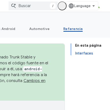
/
s Android
Automotive
Referencia
En esta página
Interfaces
mado Trunk Stable y
emos el código fuente en el
uir a él, usa
android-
empre hará referencia a la
ión, consulta
Cambios en