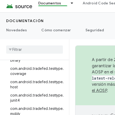
Documentos
Android Code Se
com.android.tradefed.targetpre
p.multi
com.android.tradefed.targetpre
DOCUMENTACIÓN
p.suite
Novedades
Cómo comenzar
Seguridad
com
.
android
.
tradefed
.
targetprep
.
sync
com
.
android
.
tradefed
.
testtype
com
.
android
.
tradefed
.
testtype
.
A partir de
binary
garantizar l
com
.
android
.
tradefed
.
testtype
.
AOSP en el 
coverage
latest-rel
com
.
android
.
tradefed
.
testtype
.
versión más
host
el AOSP
.
com
.
android
.
tradefed
.
testtype
.
junit4
com
.
android
.
tradefed
.
testtype
.
mobly