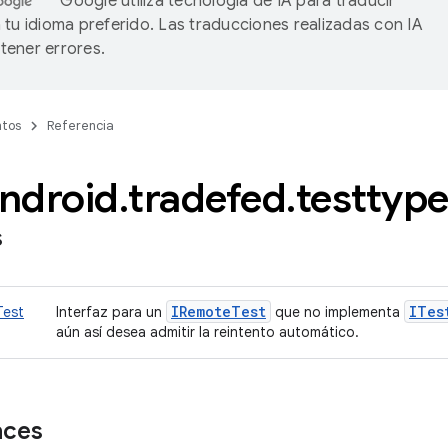
Google utiliza tecnología de IA para traducir
 tu idioma preferido. Las traducciones realizadas con IA
ener errores.
tos
Referencia
ndroid
.
tradefed
.
testtyp
s
IRemote
Test
ITes
Test
Interfaz para un
que no implementa
aún así desea admitir la reintento automático.
aces