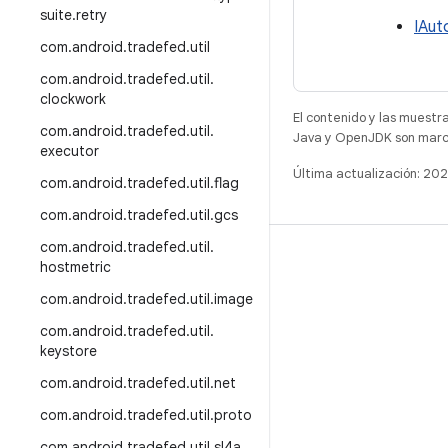
suite
.
retry
IAut
com
.
android
.
tradefed
.
util
com
.
android
.
tradefed
.
util
.
clockwork
El contenido y las muestr
com
.
android
.
tradefed
.
util
.
Java y OpenJDK son marca
executor
Última actualización: 2
com
.
android
.
tradefed
.
util
.
flag
com
.
android
.
tradefed
.
util
.
gcs
com
.
android
.
tradefed
.
util
.
COMPILACIÓN
hostmetric
Repositorio de Android
com
.
android
.
tradefed
.
util
.
image
Requisitos
com
.
android
.
tradefed
.
util
.
keystore
Descarga
com
.
android
.
tradefed
.
util
.
net
Vista previa de los objetos binarios
com
.
android
.
tradefed
.
util
.
proto
Imágenes de fábrica
com
.
android
.
tradefed
.
util
.
sl4a