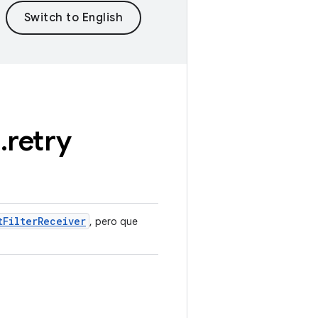
e
.
retry
t
Filter
Receiver
, pero que