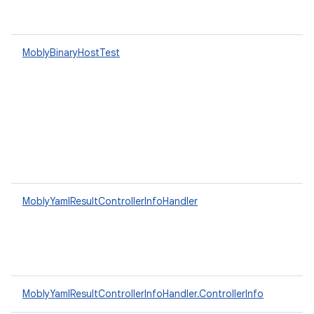
MoblyBinaryHostTest
MoblyYamlResultControllerInfoHandler
MoblyYamlResultControllerInfoHandler.ControllerInfo