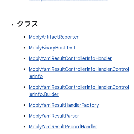
クラス
MoblyArtifactReporter
MoblyBinaryHostTest
MoblyYamlResultControllerInfoHandler
MoblyYamlResultControllerInfoHandler.Control
lerInfo
MoblyYamlResultControllerInfoHandler.Control
lerInfo.Builder
MoblyYamlResultHandlerFactory
MoblyYamlResultParser
MoblyYamlResultRecordHandler