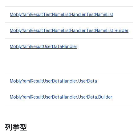
MoblyYamlResultTestNameListHandler.TestNameList
MoblyYamlResultTestNameListHandler.TestNameList.Builder
MoblyYamlResultUserDataHandler
MoblyYamlResultUserDataHandler.UserData
MoblyYamlResultUserDataHandler.UserData.Builder
列挙型