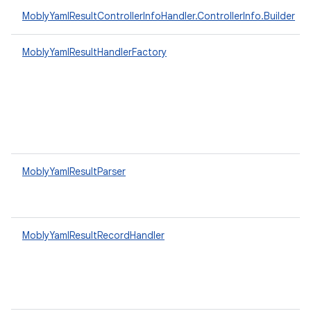
MoblyYamlResultControllerInfoHandler.ControllerInfo.Builder
MoblyYamlResultHandlerFactory
MoblyYamlResultParser
MoblyYamlResultRecordHandler