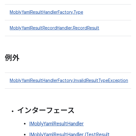
MoblyYamlResultHandlerFactory.Type
MoblyYamlResultRecordHandler.RecordResult
例外
MoblyYamlResultHandlerFactory.InvalidResultTypeException
インターフェース
IMoblyYamlResultHandler
IMoblyYamlResultHandler.ITestResult