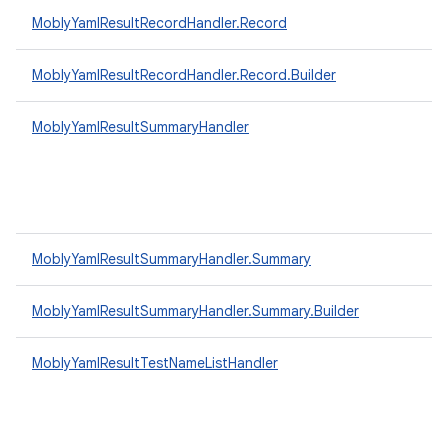
MoblyYamlResultRecordHandler.Record
MoblyYamlResultRecordHandler.Record.Builder
MoblyYamlResultSummaryHandler
MoblyYamlResultSummaryHandler.Summary
MoblyYamlResultSummaryHandler.Summary.Builder
MoblyYamlResultTestNameListHandler