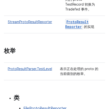
TestRecord 转换为
Tradefed 事件。
Proto
Result
StreamProtoResultReporter
Reporter
的实现
枚举
ProtoResultParser.TestLevel
表示正在处理的 proto 的
当前级别的枚举。
类
FileProtoResultReporter