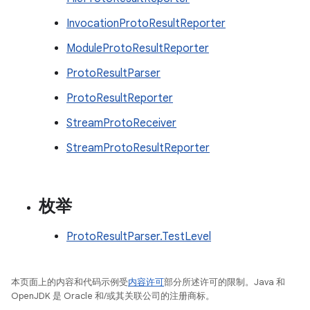
InvocationProtoResultReporter
ModuleProtoResultReporter
ProtoResultParser
ProtoResultReporter
StreamProtoReceiver
StreamProtoResultReporter
枚举
ProtoResultParser.TestLevel
本页面上的内容和代码示例受
内容许可
部分所述许可的限制。Java 和
OpenJDK 是 Oracle 和/或其关联公司的注册商标。