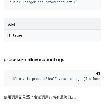
public Integer getProtoReportPort ()
返回
Integer
process
Final
Invocation
Logs
public void processFinalInvocationLogs (TestRecord
使用调用记录逐个发送调用的所有最终日志。