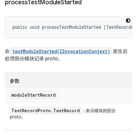
process
Test
Module
Started
public void processTestModuleStarted (TestRecordPr
在
testModuleStarted(IInvocationContext)
发生后
处理部分模块记录 proto。
参数
module
Start
Record
Test
Record
Proto
.
Test
Record
：表示模块的部分
proto。