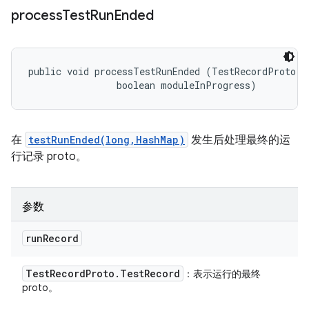
process
Test
Run
Ended
public void processTestRunEnded (TestRecordProto.Te
                boolean moduleInProgress)
在
testRunEnded(long,HashMap)
发生后处理最终的运
行记录 proto。
参数
run
Record
Test
Record
Proto
.
Test
Record
：表示运行的最终
proto。