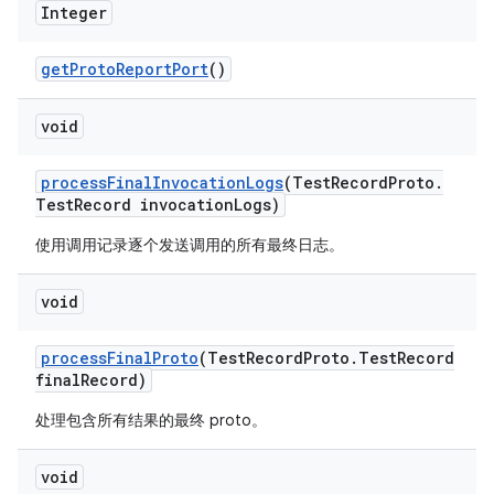
Integer
get
Proto
Report
Port
()
void
process
Final
Invocation
Logs
(Test
Record
Proto
.
Test
Record invocation
Logs)
使用调用记录逐个发送调用的所有最终日志。
void
process
Final
Proto
(Test
Record
Proto
.
Test
Record
final
Record)
处理包含所有结果的最终 proto。
void