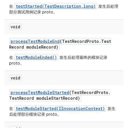
testStarted(TestDescription,long)
在
发生后处理
部分测试用例记录 proto。
void
process
Test
Module
End
(Test
Record
Proto
.
Test
Record module
Record)
testModuleEnded()
在
发生后处理最终的模块记录
proto。
void
process
Test
Module
Started
(Test
Record
Proto
.
Test
Record module
Start
Record)
testModuleStarted(IInvocationContext)
在
发生
后处理部分模块记录 proto。