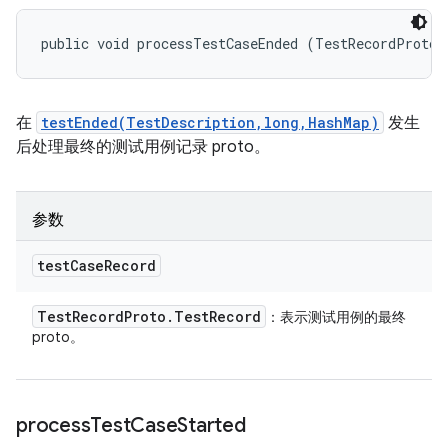
public void processTestCaseEnded (TestRecordProto.
在
testEnded(TestDescription,long,HashMap)
发生
后处理最终的测试用例记录 proto。
参数
test
Case
Record
Test
Record
Proto
.
Test
Record
：表示测试用例的最终
proto。
process
Test
Case
Started