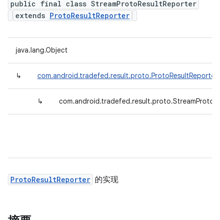
public final class StreamProtoResultReporter
extends
ProtoResultReporter
java.lang.Object
↳
com.android.tradefed.result.proto.ProtoResultReporter
↳
com.android.tradefed.result.proto.StreamProtoR
ProtoResultReporter
的实现