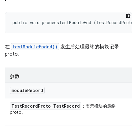
public void processTestModuleEnd (TestRecordProto.
在
testModuleEnded()
发生后处理最终的模块记录
proto。
参数
module
Record
Test
Record
Proto
.
Test
Record
：表示模块的最终
proto。