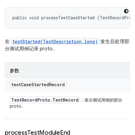
public void processTestCaseStarted (TestRecordProt
在
testStarted(TestDescription,long)
发生后处理部
分测试用例记录 proto。
参数
test
Case
Started
Record
Test
Record
Proto
.
Test
Record
：表示测试用例的部分
proto。
process
Test
Module
End