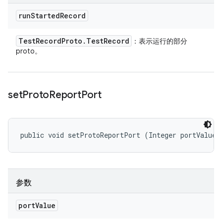
run
Started
Record
Test
Record
Proto
.
Test
Record
：表示运行的部分
proto。
set
Proto
Report
Port
public void setProtoReportPort (Integer portValue)
参数
port
Value