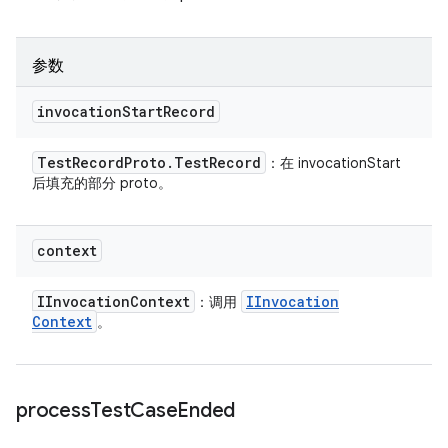
参数
invocation
Start
Record
Test
Record
Proto
.
Test
Record
：在 invocationStart
后填充的部分 proto。
context
IInvocation
Context
IInvocation
：调用
Context
。
process
Test
Case
Ended