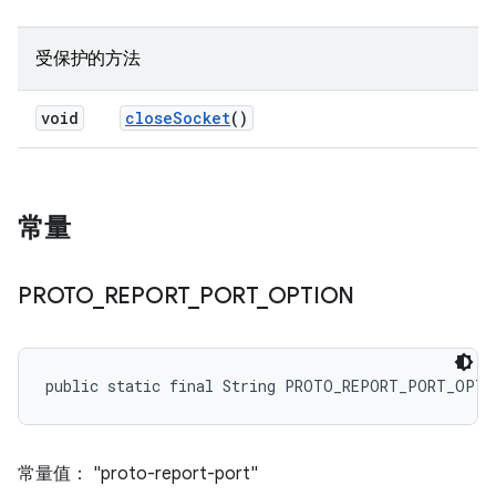
受保护的方法
void
close
Socket
()
常量
PROTO
_
REPORT
_
PORT
_
OPTION
public static final String PROTO_REPORT_PORT_OPTI
常量值： "proto-report-port"