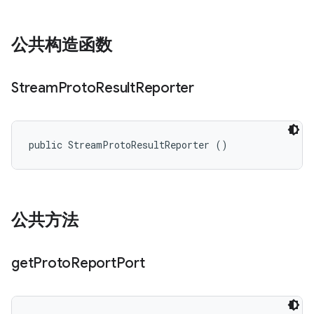
公共构造函数
Stream
Proto
Result
Reporter
public StreamProtoResultReporter ()
公共方法
get
Proto
Report
Port