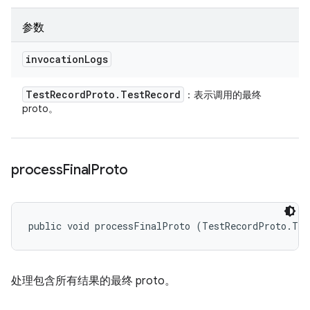
参数
invocation
Logs
Test
Record
Proto
.
Test
Record
：表示调用的最终
proto。
process
Final
Proto
public void processFinalProto (TestRecordProto.Tes
处理包含所有结果的最终 proto。