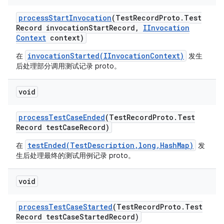
process
Start
Invocation
(Test
Record
Proto
.
Test
Record invocation
Start
Record
,
IInvocation
Context
context)
invocationStarted(IInvocationContext)
在
发生
后处理部分调用测试记录 proto。
void
process
Test
Case
Ended
(Test
Record
Proto
.
Test
Record test
Case
Record)
testEnded(TestDescription,long,HashMap)
在
发
生后处理最终的测试用例记录 proto。
void
process
Test
Case
Started
(Test
Record
Proto
.
Test
Record test
Case
Started
Record)