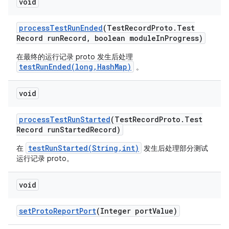
void
process
Test
Run
Ended
(Test
Record
Proto
.
Test
Record run
Record
,
boolean module
In
Progress)
在最终的运行记录 proto 发生后处理
testRunEnded(long,HashMap)
。
void
process
Test
Run
Started
(Test
Record
Proto
.
Test
Record run
Started
Record)
testRunStarted(String,int)
在
发生后处理部分测试
运行记录 proto。
void
set
Proto
Report
Port
(Integer port
Value)