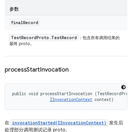
参数
final
Record
Test
Record
Proto
.
Test
Record
：包含所有调用结果的
最终 proto。
process
Start
Invocation
public void processStartInvocation (TestRecordProto
IInvocationContext
 context)
在
invocationStarted(IInvocationContext)
发生后
处理部分调用测试记录 proto。