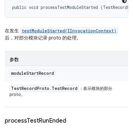
public void processTestModuleStarted (TestRecordPr
在发生
testModuleStarted(IInvocationContext)
后，对部分模块记录 proto 的处理。
参数
module
Start
Record
Test
Record
Proto
.
Test
Record
：表示模块的部分
proto。
process
Test
Run
Ended