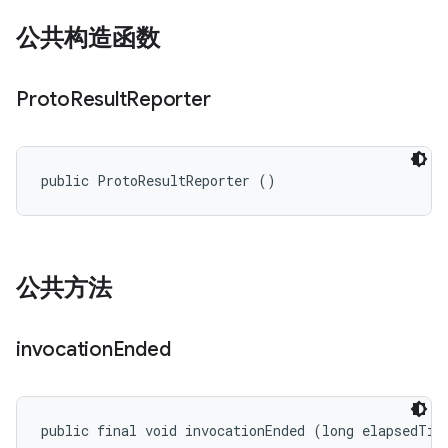
公共构造函数
Proto
Result
Reporter
public ProtoResultReporter ()
公共方法
invocation
Ended
public final void invocationEnded (long elapsedTim