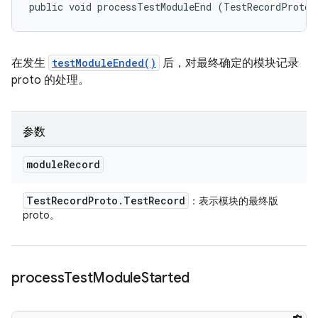
public void processTestModuleEnd (TestRecordProto.
在发生
testModuleEnded()
后，对最终确定的模块记录
proto 的处理。
参数
module
Record
Test
Record
Proto
.
Test
Record
：表示模块的最终版
proto。
process
Test
Module
Started