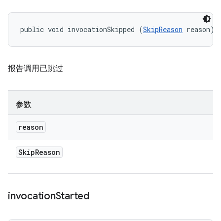
public void invocationSkipped (
SkipReason
 reason)
报告调用已跳过
参数
reason
Skip
Reason
invocation
Started