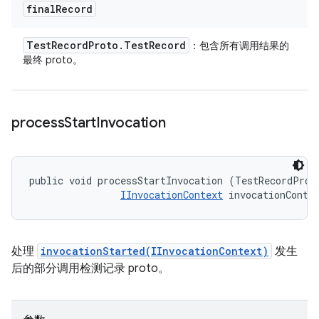
final
Record
Test
Record
Proto
.
Test
Record
：包含所有调用结果的
最终 proto。
process
Start
Invocation
public void processStartInvocation (TestRecordProto
IInvocationContext
 invocationConte
处理
invocationStarted(IInvocationContext)
发生
后的部分调用检测记录 proto。