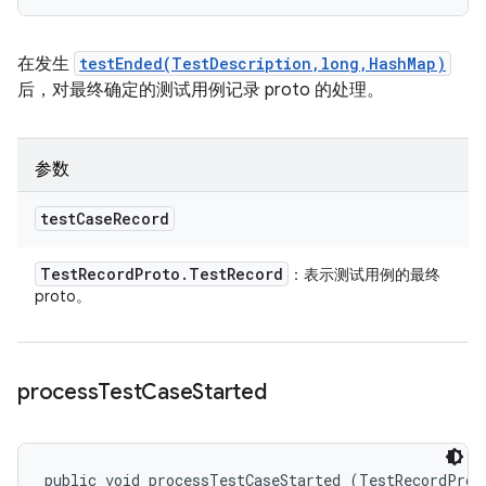
在发生
testEnded(TestDescription,long,HashMap)
后，对最终确定的测试用例记录 proto 的处理。
参数
test
Case
Record
Test
Record
Proto
.
Test
Record
：表示测试用例的最终
proto。
process
Test
Case
Started
public void processTestCaseStarted (TestRecordProt