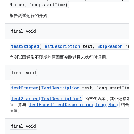
Number
,
long start
Time)
报告测试运行的开始。
final void
test
Skipped
(
Test
Description
test
,
Skip
Reason
rea
当测试因通常不预期的原因而被跳过且未执行时调用。
final void
test
Started
(
Test
Description
test
,
long start
Time
testStarted(TestDescription)
的替代方案，其中还指定
testEnded(TestDescription,long,Map)
间，并与
结合使
衡量。
final void