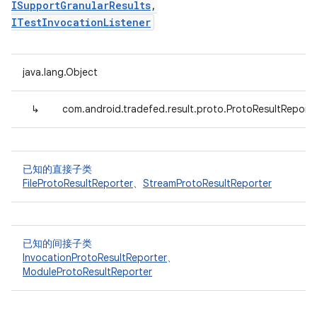
ISupportGranularResults
,
ITestInvocationListener
java.lang.Object
↳
com.android.tradefed.result.proto.ProtoResultReport
已知的直接子类
FileProtoResultReporter
、
StreamProtoResultReporter
已知的间接子类
InvocationProtoResultReporter
、
ModuleProtoResultReporter