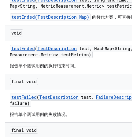
Map<String
,
Metric
Measurement
.
Metric> test
Metrics)
testEnded(TestDescription,Map)
的替代方案，可直接指
void
test
Ended
(
Test
Description
test
,
Hash
Map<String
,
M
Measurement
.
Metric> test
Metrics)
报告单个测试用例的执行结束时间。
final void
test
Failed
(
Test
Description
test
,
Failure
Descripti
failure)
报告单个测试用例的失败情况。
final void