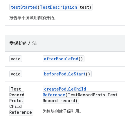
test
Started
(
Test
Description
test)
报告单个测试用例的开始。
受保护的方法
void
after
Module
End
()
void
before
Module
Start
()
Test
create
Module
Child
Record
Reference
(Test
Record
Proto
.
Test
Proto
.
Record record)
Child
为模块创建子级引用。
Reference