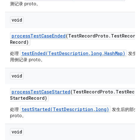
测记录 proto。
void
process
Test
Case
Ended
(Test
Record
Proto
.
Test
Record
Record)
testEnded(TestDescription,long,HashMap)
处理
发生
用例记录 proto。
void
process
Test
Case
Started
(Test
Record
Proto
.
Test
Recor
Started
Record)
testStarted(TestDescription,long)
处理
发生后的部分
proto。
void