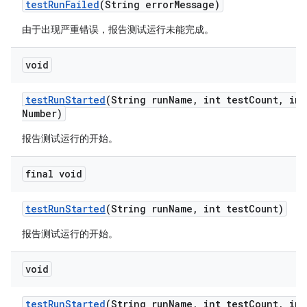
test
Run
Failed
(String error
Message)
由于出现严重错误，报告测试运行未能完成。
void
test
Run
Started
(String run
Name
,
int test
Count
,
int
Number)
报告测试运行的开始。
final void
test
Run
Started
(String run
Name
,
int test
Count)
报告测试运行的开始。
void
test
Run
Started
(String run
Name
,
int test
Count
,
int