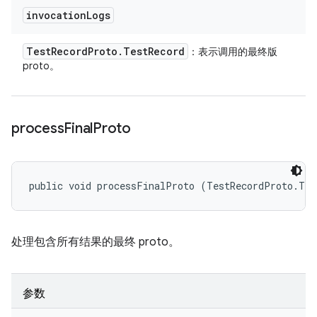
invocation
Logs
Test
Record
Proto
.
Test
Record
：表示调用的最终版
proto。
process
Final
Proto
public void processFinalProto (TestRecordProto.Tes
处理包含所有结果的最终 proto。
参数