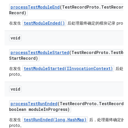
process
Test
Module
End
(Test
Record
Proto
.
Test
Record
Record)
testModuleEnded()
在发生
后处理最终确定的模块记录 proto
void
process
Test
Module
Started
(Test
Record
Proto
.
Test
Rec
Start
Record)
testModuleStarted(IInvocationContext)
在发生
后处理
proto。
void
process
Test
Run
Ended
(Test
Record
Proto
.
Test
Record 
boolean module
In
Progress)
testRunEnded(long,HashMap)
在发生
后，处理最终确定的
proto。