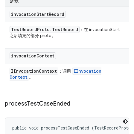
参数
invocation
Start
Record
Test
Record
Proto
.
Test
Record
：在 invocationStart
之后填充的部分 proto。
invocation
Context
IInvocation
Context
IInvocation
：调用
Context
。
process
Test
Case
Ended
public void processTestCaseEnded (TestRecordProto.