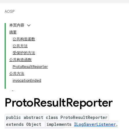
AOSP
本页内容
摘要
公共构造函数
公共方法
受保护的方法
公共构造函数
ProtoResultReporter
公共方法
invocationEnded
Proto
Result
Reporter
public abstract class ProtoResultReporter
extends Object
implements
ILogSaverListener
,