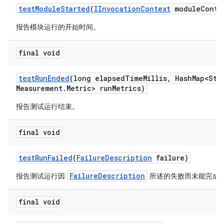
test
Module
Started
(
IInvocation
Context
module
Conte
报告模块运行的开始时间。
final void
test
Run
Ended
(long elapsed
Time
Millis
,
Hash
Map<Str
Measurement
.
Metric> run
Metrics)
报告测试运行结束。
final void
test
Run
Failed
(
Failure
Description
failure)
FailureDescription
报告测试运行因
所述的失败而未能完成
final void