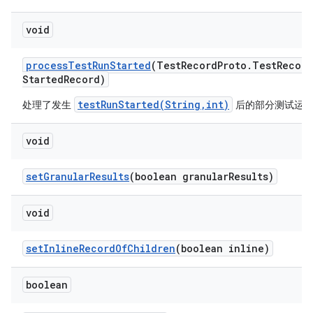
void
process
Test
Run
Started
(Test
Record
Proto
.
Test
Record
Started
Record)
testRunStarted(String,int)
处理了发生
后的部分测试运行记
void
set
Granular
Results
(boolean granular
Results)
void
set
Inline
Record
Of
Children
(boolean inline)
boolean