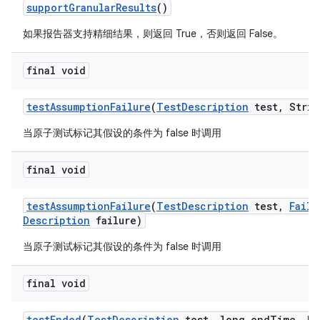
support
Granular
Results
()
如果报告器支持精细结果，则返回 True，否则返回 False。
final void
test
Assumption
Failure
(
Test
Description
test
,
Strin
当原子测试标记其假设的条件为 false 时调用
final void
test
Assumption
Failure
(
Test
Description
test
,
Failu
Description
failure)
当原子测试标记其假设的条件为 false 时调用
final void
test
Ended
(
Test
Description
test
,
long end
Time
,
Ha