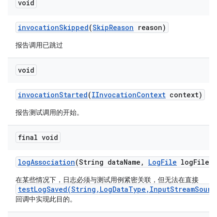
void
invocation
Skipped
(
Skip
Reason
reason)
报告调用已跳过
void
invocation
Started
(
IInvocation
Context
context)
报告测试调用的开始。
final void
log
Association
(String data
Name
,
Log
File
log
File)
在某些情况下，日志必须与测试用例紧密关联，但无法在直接
testLogSaved(String,LogDataType,InputStreamSourc
回调中实现此目的。