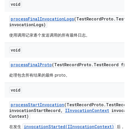
void
process
Final
Invocation
Logs
(Test
Record
Proto
.
Test
R
invocation
Logs)
使用调用记录逐个发送调用的所有最终日志。
void
process
Final
Proto
(Test
Record
Proto
.
Test
Record fin
处理包含所有结果的最终 proto。
void
process
Start
Invocation
(Test
Record
Proto
.
Test
Recor
invocation
Start
Record
,
IInvocation
Context
invocat
Context)
invocationStarted(IInvocationContext)
在发生
后，处