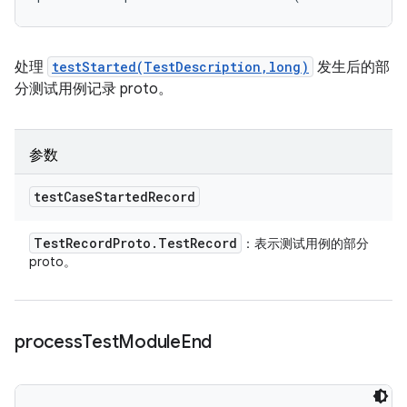
处理
testStarted(TestDescription,long)
发生后的部
分测试用例记录 proto。
参数
test
Case
Started
Record
Test
Record
Proto
.
Test
Record
：表示测试用例的部分
proto。
process
Test
Module
End