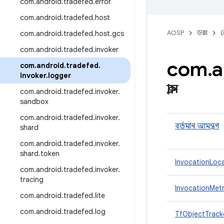
com
.
android
.
tradefed
.
error
com
.
android
.
tradefed
.
host
AOSP
ডক্স
র
com
.
android
.
tradefed
.
host
.
gcs
com
.
android
.
tradefed
.
invoker
com
.
a
com
.
android
.
tradefed
.
invoker
.
logger
ক্লাস
com
.
android
.
tradefed
.
invoker
.
sandbox
com
.
android
.
tradefed
.
invoker
.
বর্তমান আমন্ত্রণ
shard
com
.
android
.
tradefed
.
invoker
.
shard
.
token
InvocationLoca
com
.
android
.
tradefed
.
invoker
.
tracing
InvocationMet
com
.
android
.
tradefed
.
lite
com
.
android
.
tradefed
.
log
TfObjectTrack