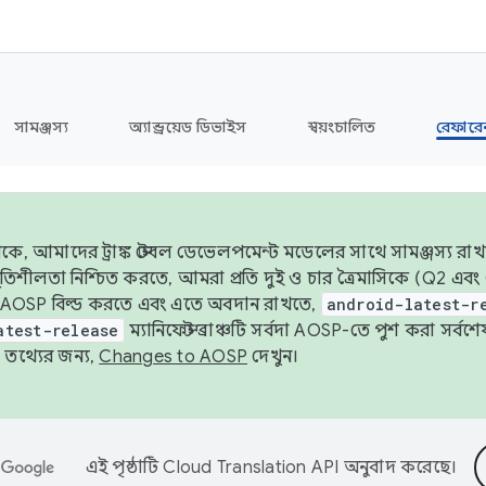
সামঞ্জস্য
অ্যান্ড্রয়েড ডিভাইস
স্বয়ংচালিত
রেফারেন
ে, আমাদের ট্রাঙ্ক স্টেবল ডেভেলপমেন্ট মডেলের সাথে সামঞ্জস্য রাখ
র স্থিতিশীলতা নিশ্চিত করতে, আমরা প্রতি দুই ও চার ত্রৈমাসিকে (Q2
 AOSP বিল্ড করতে এবং এতে অবদান রাখতে,
android-latest-r
atest-release
ম্যানিফেস্ট ব্রাঞ্চটি সর্বদা AOSP-তে পুশ করা সর্ব
তথ্যের জন্য,
Changes to AOSP
দেখুন।
এই পৃষ্ঠাটি
Cloud Translation API
অনুবাদ করেছে।