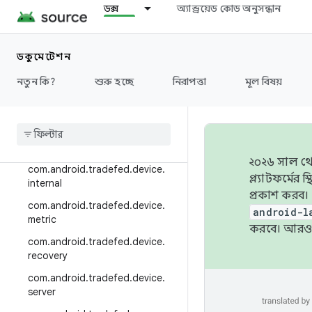
ttery
ডক্স
অ্যান্ড্রয়েড কোড অনুসন্ধান
com.android.tradefed.device.cl
oud
ডকুমেন্টেশন
com.android.tradefed.device.co
nnection
নতুন কি?
শুরু হচ্ছে
নিরাপত্তা
মূল বিষয়
com
.
android
.
tradefed
.
device
.
contentprovider
com
.
android
.
tradefed
.
device
.
helper
২০২৬ সাল থেক
com
.
android
.
tradefed
.
device
.
প্ল্যাটফর্মে
internal
প্রকাশ করব।
com
.
android
.
tradefed
.
device
.
android-l
metric
করবে। আরও 
com
.
android
.
tradefed
.
device
.
recovery
com
.
android
.
tradefed
.
device
.
server