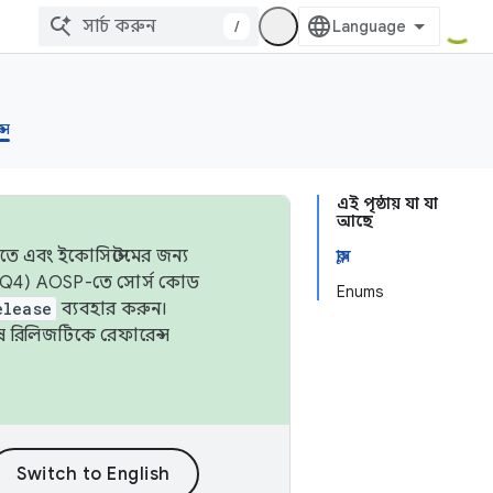
/
্স
এই পৃষ্ঠায় যা যা
আছে
তে এবং ইকোসিস্টেমের জন্য
ক্লাস
 এবং Q4) AOSP-তে সোর্স কোড
Enums
elease
ব্যবহার করুন।
শেষ রিলিজটিকে রেফারেন্স