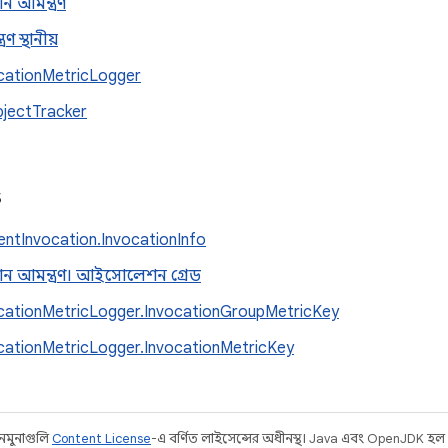
ান আমন্ত্রণ
রণ স্থানীয়
cationMetricLogger
jectTracker
s
entInvocation.InvocationInfo
মান আমন্ত্রণ। আইসোলেশন গ্রেড
cationMetricLogger.InvocationGroupMetricKey
cationMetricLogger.InvocationMetricKey
 নমুনাগুলি
Content License
-এ বর্ণিত লাইসেন্সের অধীনস্থ। Java এবং OpenJDK হল