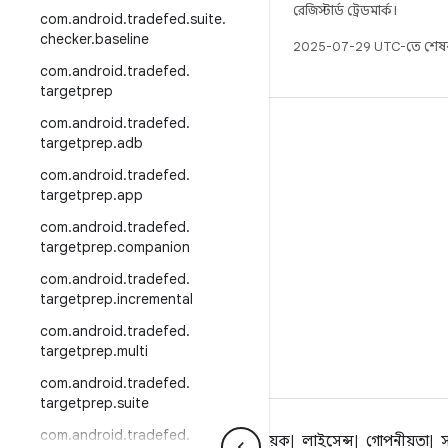
রেজিস্টার্ড ট্রেডমার্ক।
com
.
android
.
tradefed
.
suite
.
checker
.
baseline
2025-07-29 UTC-তে শেষব
com
.
android
.
tradefed
.
targetprep
com
.
android
.
tradefed
.
বিল্ড
targetprep
.
adb
Android স্টোরেজ
com
.
android
.
tradefed
.
targetprep
.
app
প্রয়োজনীয়তা
com
.
android
.
tradefed
.
ডাউনলোড হচ্ছে
targetprep
.
companion
প্রিভিউ বাইনারি
com
.
android
.
tradefed
.
ফ্যাক্টরি ইমেজ
targetprep
.
incremental
ড্রাইভার বাইনারি
com
.
android
.
tradefed
.
targetprep
.
multi
GitHub
com
.
android
.
tradefed
.
targetprep
.
suite
com
.
android
.
tradefed
.
Android সম্পর্কে
কমিউনিটি
আইন বিষয়ক
লাইসেন্স
গোপনীয়তা
স