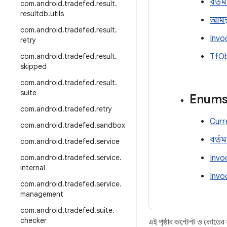
বর্তম
com
.
android
.
tradefed
.
result
.
resultdb
.
utils
আমন্ত্
com
.
android
.
tradefed
.
result
.
Invo
retry
com
.
android
.
tradefed
.
result
.
TfOb
skipped
com
.
android
.
tradefed
.
result
.
suite
Enum
com
.
android
.
tradefed
.
retry
Curr
com
.
android
.
tradefed
.
sandbox
বর্ত
com
.
android
.
tradefed
.
service
com
.
android
.
tradefed
.
service
.
Invo
internal
Invo
com
.
android
.
tradefed
.
service
.
management
com
.
android
.
tradefed
.
suite
.
checker
এই পৃষ্ঠার কন্টেন্ট ও কোডের