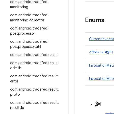
com
.
android
.
tradefed
.
monitoring
com
.
android
.
tradefed
.
Enums
monitoring
.
collector
com
.
android
.
tradefed
.
postprocessor
CurrentInvocat
com
.
android
.
tradefed
.
postprocessor
.
util
বর্তমান আমন্ত্র
com
.
android
.
tradefed
.
result
com
.
android
.
tradefed
.
result
.
InvocationMet
ddmlib
com
.
android
.
tradefed
.
result
.
InvocationMetr
error
com
.
android
.
tradefed
.
result
.
proto
ক্লাস
com
.
android
.
tradefed
.
result
.
resultdb