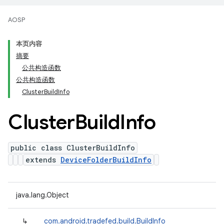
AOSP
本页内容
摘要
公共构造函数
公共构造函数
ClusterBuildInfo
Cluster
Build
Info
public class ClusterBuildInfo
extends
DeviceFolderBuildInfo
java.lang.Object
↳
com.android.tradefed.build.BuildInfo