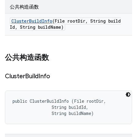
公共构造函数
Cluster
Build
Info
(File root
Dir
,
String build
Id
,
String build
Name)
公共构造函数
Cluster
Build
Info
public ClusterBuildInfo (File rootDir, 

                String buildId, 

                String buildName)