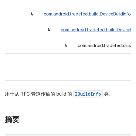
↳
com.android.tradefed.build.DeviceBuildInfo
↳
com.android.tradefed.build.DeviceFol
↳
com.android.tradefed.cluster
用于从 TFC 管道传输的 build 的
IBuildInfo
类。
摘要