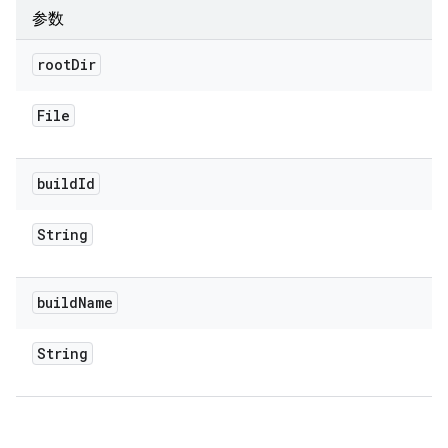
参数
root
Dir
File
build
Id
String
build
Name
String