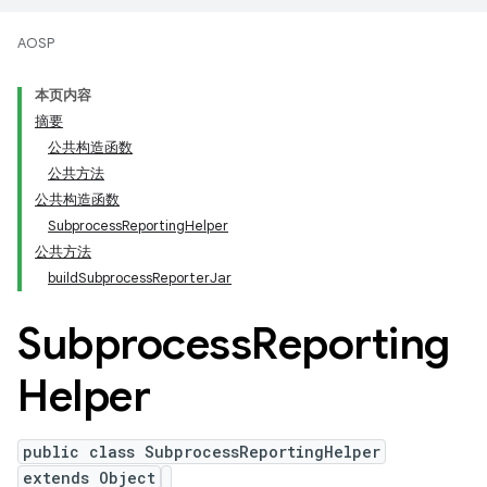
AOSP
本页内容
摘要
公共构造函数
公共方法
公共构造函数
SubprocessReportingHelper
公共方法
buildSubprocessReporterJar
Subprocess
Reporting
Helper
public class SubprocessReportingHelper
extends Object