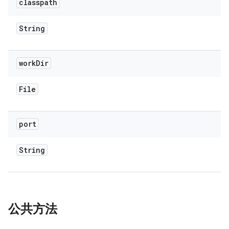
classpath
String
work
Dir
File
port
String
公共方法