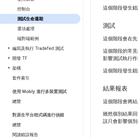
這個階段發生錯
控制台
測試生命週期
測試
選項處理
端對端範例
這個階段會在先
編寫及執行 Tradefed 測試
這個階段的常見
開發 TF
影響測試執行作
架構
這個階段發生錯
套件索引
結果報表
使用 Mobly 進行多裝置測試
總覽
這個階段會將結
雖然個別結果回
對原生平台程式碼進行偵錯
誤只會影響個別
總覽
閱讀錯誤報告