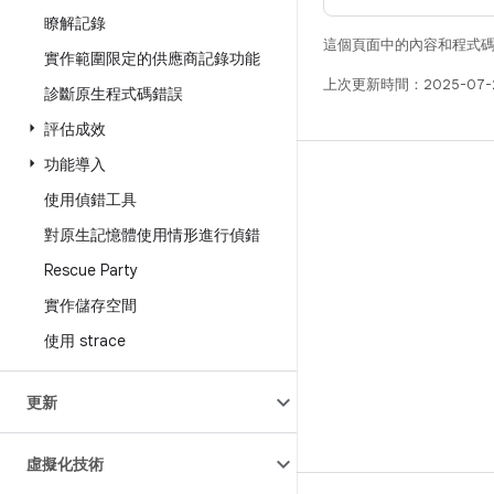
瞭解記錄
這個頁面中的內容和程式
實作範圍限定的供應商記錄功能
上次更新時間：2025-07-
診斷原生程式碼錯誤
評估成效
功能導入
版本
使用偵錯工具
Android 程式庫
對原生記憶體使用情形進行偵錯
相關規定
Rescue Party
下載程式碼
實作儲存空間
預覽二進位檔
使用 strace
原廠映像檔
驅動程式二進位檔
更新
GitHub
虛擬化技術