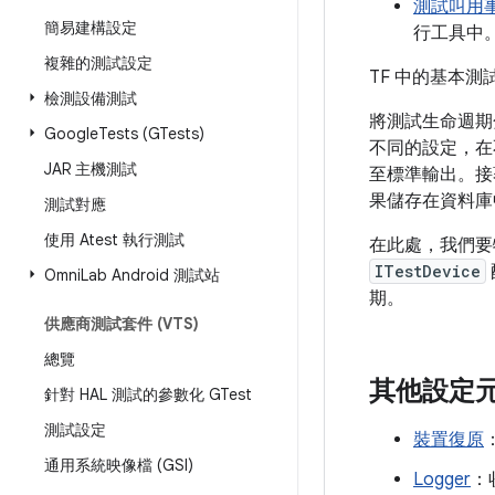
測試叫用事
簡易建構設定
行工具中
複雜的測試設定
TF 中的基本
檢測設備測試
將測試生命週期
Google
Tests (GTests)
不同的設定，在
JAR 主機測試
至標準輸出。接
果儲存在資料庫
測試對應
使用 Atest 執行測試
在此處，我們要特別
ITestDevice
Omni
Lab Android 測試站
期。
供應商測試套件 (VTS)
總覽
其他設定
針對 HAL 測試的參數化 GTest
測試設定
裝置復原
通用系統映像檔 (GSI)
Logger
：