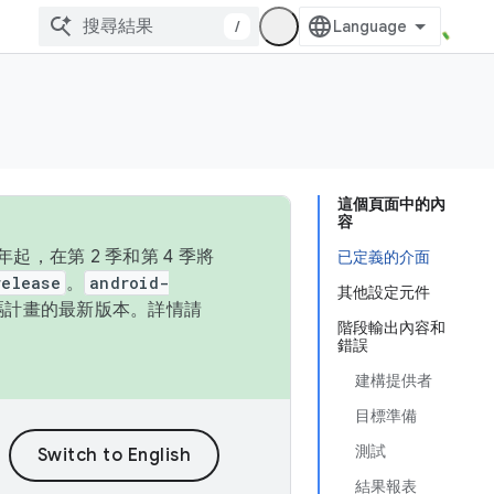
/
這個頁面中的內
容
，在第 2 季和第 4 季將
已定義的介面
release
。
android-
其他設定元件
始碼計畫的最新版本。詳情請
階段輸出內容和
錯誤
建構提供者
目標準備
測試
結果報表