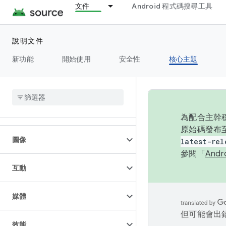
文件
Android 程式碼搜尋工具
連線能力
說明文件
資料
新功能
開始使用
安全性
核心主題
螢幕
字型
為配合主幹穩
原始碼發布至
圖像
latest-rel
參閱「
And
互動
媒體
但可能會出
效能