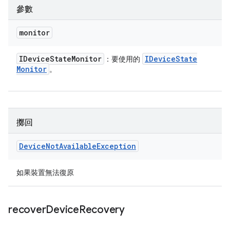
參數
monitor
IDevice
State
Monitor
IDevice
State
：要使用的
Monitor
。
擲回
Device
Not
Available
Exception
如果裝置無法復原
recover
Device
Recovery