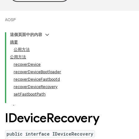
AOSP
這個頁面中的內容
摘要
公用方法
公用方法
recoverDevice
recoverDeviceBootloader
recoverDeviceFastbootd
recoverDeviceRecovery
setFastbootPath
IDevice
Recovery
public interface IDeviceRecovery