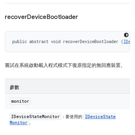
recover
Device
Bootloader
public abstract void recoverDeviceBootloader (
IDev
嘗試在系統啟動載入程式模式下復原指定的無回應裝置。
參數
monitor
IDevice
State
Monitor
IDevice
State
：要使用的
Monitor
。