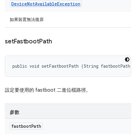
Device
Not
Available
Exception
如果裝置無法復原
set
Fastboot
Path
public void setFastbootPath (String fastbootPath)
設定要使用的 fastboot 二進位檔路徑。
參數
fastboot
Path