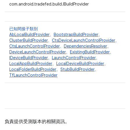
com.android.tradefed.build.IBuildProvider
已知間接子類別
AbLocalBuildProvider
、
BootstrapBuildProvider
、
ClusterBuildProvider
、
CtsDeviceLaunchControlProvider
、
CtsLaunchControlProvider
、
DependenciesResolver
、
DeviceLaunchControlProvider
、
ExistingBuildProvider
、
IDeviceBuildProvider
、
LaunchControlProvider
、
LocalAppBuildProvider
、
LocalDeviceBuildProvider
、
LocalFolderBuildProvider
、
StubBuildProvider
、
TfLaunchControlProvider
負責提供受測版本的相關資訊。