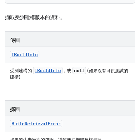
擷取受測建構版本的資料。
傳回
IBuild
Info
IBuild
Info
null
受測建構的
，或
(如果沒有可供測試的
建構)
擲回
Build
Retrieval
Error
如果發生未預期的錯誤，導致無法擷取建構資訊