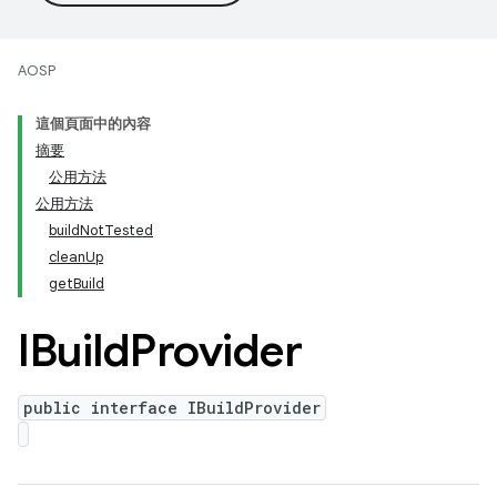
AOSP
這個頁面中的內容
摘要
公用方法
公用方法
buildNotTested
cleanUp
getBuild
IBuild
Provider
public interface IBuildProvider