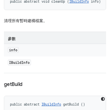
public abstract void cleanUp (
IBuildInfo
 info)
清理所有暫時建構檔案。
參數
info
IBuild
Info
get
Build
public abstract 
IBuildInfo
 getBuild ()