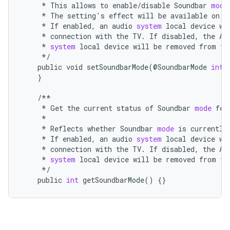
*
This
allows
to
enable
/
disable
Soundbar
mode
*
The
setting
'
s
effect
will
be
available
on
d
*
If
enabled
,
an
audio
system
local
device
wi
*
connection
with
the
TV
.
If
disabled
,
the
AR
*
system
local
device
will
be
removed
from
th
*/
public
void
setSoundbarMode
(@
SoundbarMode
int
}
/**
*
Get
the
current
status
of
Soundbar
mode
fea
*
*
Reflects
whether
Soundbar
mode
is
currently
*
If
enabled
,
an
audio
system
local
device
wi
*
connection
with
the
TV
.
If
disabled
,
the
AR
*
system
local
device
will
be
removed
from
th
*/
public
int
getSoundbarMode
()
{}