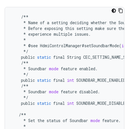
/**
*
Name
of
a
setting
deciding
whether
the
Soun
*
Before
exposing
this
setting
make
sure
the
*
experience
multiple
issues
.
*
*
@
see
HdmiControlManager
#
setSoundbarMode
(
int
*/
public
static
final
String
CEC_SETTING_NAME_SO
/**
*
Soundbar
mode
feature
enabled
.
*/
public
static
final
int
SOUNDBAR_MODE_ENABLED
/**
*
Soundbar
mode
feature
disabled
.
*/
public
static
final
int
SOUNDBAR_MODE_DISABLED
/**
*
Set
the
status
of
Soundbar
mode
feature
.
*