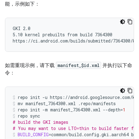
能，示例如下：
GKI 2.0

5.10 kernel prebuilts from build 7364300

如需重现示例，请下载
manifest_$id.xml
并执行以下命
令：
repo
init
-u
https://android.googlesource.com/ke
mv
manifest_7364300.xml
.repo/manifests
repo
init
-m
manifest_7364300.xml
--depth
=
1
repo
# build the GKI images
# You may want to use LTO=thin to build faster for
BUILD_CONFIG
=
common/build.config.gki.aarch64