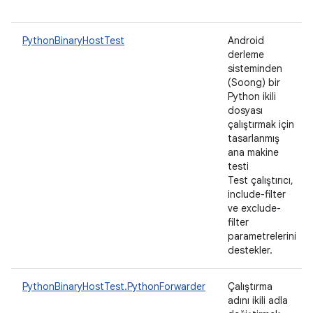
PythonBinaryHostTest
Android
derleme
sisteminden
(Soong) bir
Python ikili
dosyası
çalıştırmak için
tasarlanmış
ana makine
testi
Test çalıştırıcı,
include-filter
ve exclude-
filter
parametrelerini
destekler.
PythonBinaryHostTest.PythonForwarder
Çalıştırma
adını ikili adla