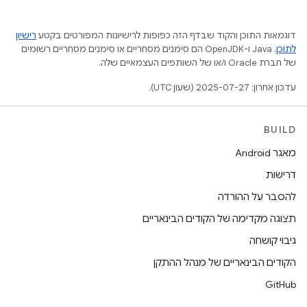
דוגמאות התוכן והקוד שבדף הזה כפופות לרישיונות המפורטים בקטע
רישיון
לתוכן
.‏ Java ו-OpenJDK הם סימנים מסחריים או סימנים מסחריים רשומים
של חברת Oracle ו/או של השותפים העצמאיים שלה.
עדכון אחרון: 2025-07-27 (שעון UTC).
BUILD
מאגר Android
דרישות
להסבר על ההורדה
תצוגה מקדימה של הקודים הבינאריים
גיבוי קושחה
הקודים הבינאריים של מנהל ההתקן
GitHub