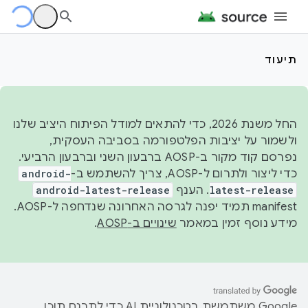
תיעוד
החל משנת 2026, כדי להתאים למודל הפיתוח היציב שלנו
ולשמור על יציבות הפלטפורמה בסביבה העסקית,
נפרסם קוד מקור ב-AOSP ברבעון השני וברבעון הרביעי.
כדי ליצור ולתרום ל-AOSP, צריך להשתמש ב-
android-
latest-release
. הענף
android-latest-release
manifest תמיד יפנה לגרסה האחרונה שנדחפה ל-AOSP.
מידע נוסף זמין במאמר
שינויים ב-AOSP
.
‫Google משתמשת בטכנולוגיית AI כדי לתרגם תוכן