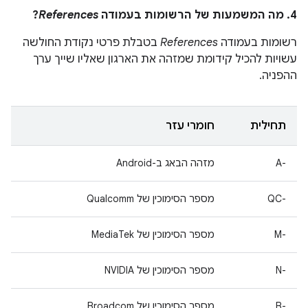
4. מה המשמעות של הרשומות בעמודה
References
?
רשומות בעמודה
References
בטבלת פרטי נקודת החולשה
עשויות להכיל קידומת שמזהה את הארגון שאליו שייך ערך
ההפניה.
תחילית
חומרי עזר
A-‎
מזהה הבאג ב-Android
QC-‎
מספר הסימוכין של Qualcomm
M-‎
מספר הסימוכין של MediaTek
N-‎
מספר הסימוכין של NVIDIA
B-‎
מספר הסימוכין של Broadcom