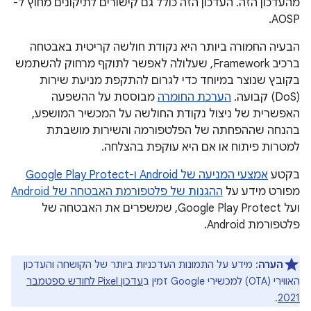
מהעדכון הזה. העדכון הזה כולל גם קישורים לתיקונים מחוץ ל-
AOSP.
הבעיה החמורה ביותר היא נקודת חולשה קריטית באבטחה
ברכיב Framework, שעלולה לאפשר לתוקף מרחוק להשתמש
בקובץ שנוצר במיוחד כדי לגרום להתקפת מניעת שירות
(DoS) קבועה.
הערכת החומרה
מבוססת על ההשפעה
האפשרית של ניצול נקודת החולשה על המכשיר המושפע,
בהנחה שההפחתה של הפלטפורמה והשירות מושבתת
למטרות פיתוח או אם היא עוקפת בהצלחה.
בקטע
אמצעי המניעה של Android ו-Google Play Protect
מפורט מידע על
ההגנות של פלטפורמת האבטחה של Android
ועל Google Play Protect, שמשפרים את האבטחה של
פלטפורמת Android.
הערה
: מידע על התמונות העדכניות ביותר של הקושחה והעדכון
האווירי (OTA) למכשירי Google זמין ב
עדכון Pixel לחודש ספטמבר
.
2021