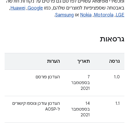
ומכשירי Android עשויים לפרסם גם פרטים על נקודות חולשה
באבטחה שספציפיות למוצרים שלהם, כמו
Google
,‏
Huawei
,‏
LGE
,‏
Motorola
,‏
Nokia
או
Samsung
.
גרסאות
גרסה
תאריך
הערות
1.0
7
העדכון פורסם
בספטמבר
2021
1.1
14
העדכון עודכן ונוספו קישורים
בספטמבר
ל-AOSP
2021