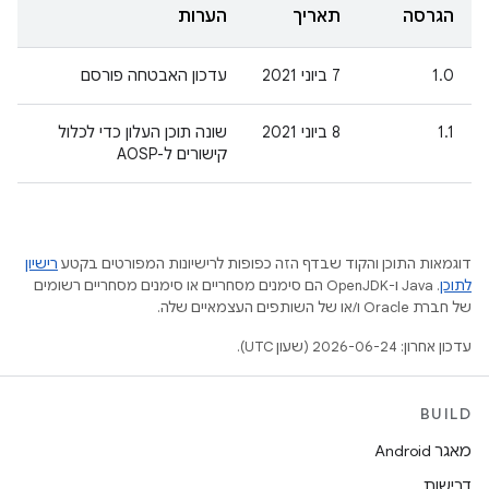
הגרסה
תאריך
הערות
1.0
‫7 ביוני 2021
עדכון האבטחה פורסם
1.1
‫8 ביוני 2021
שונה תוכן העלון כדי לכלול
קישורים ל-AOSP
דוגמאות התוכן והקוד שבדף הזה כפופות לרישיונות המפורטים בקטע
רישיון
לתוכן
.‏ Java ו-OpenJDK הם סימנים מסחריים או סימנים מסחריים רשומים
של חברת Oracle ו/או של השותפים העצמאיים שלה.
עדכון אחרון: 2026-06-24 (שעון UTC).
BUILD
מאגר Android
דרישות