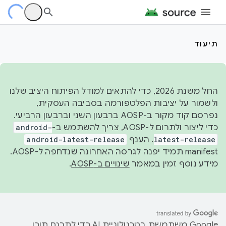
תיעוד
החל משנת 2026, כדי להתאים למודל הפיתוח היציב שלנו
ולשמור על יציבות הפלטפורמה בסביבה העסקית,
נפרסם קוד מקור ב-AOSP ברבעון השני וברבעון הרביעי.
כדי ליצור ולתרום ל-AOSP, צריך להשתמש ב-
android-
latest-release
. הענף
android-latest-release
manifest תמיד יפנה לגרסה האחרונה שנדחפה ל-AOSP.
מידע נוסף זמין במאמר
שינויים ב-AOSP
.
‫Google משתמשת בטכנולוגיית AI כדי לתרגם תוכן