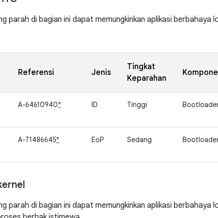
ng parah di bagian ini dapat memungkinkan aplikasi berbahaya 
Tingkat
Referensi
Jenis
Kompone
Keparahan
A-64610940
*
ID
Tinggi
Bootloade
A-71486645
*
EoP
Sedang
Bootloade
ernel
ng parah di bagian ini dapat memungkinkan aplikasi berbahaya l
proses berhak istimewa.