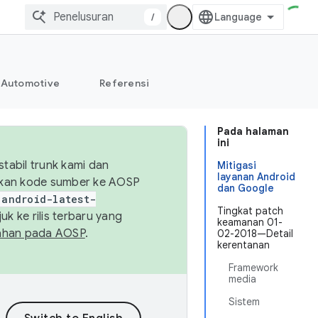
/
Automotive
Referensi
Pada halaman
ini
abil trunk kami dan
Mitigasi
layanan Android
sikan kode sumber ke AOSP
dan Google
android-latest-
Tingkat patch
uk ke rilis terbaru yang
keamanan 01-
ahan pada AOSP
.
02-2018—Detail
kerentanan
Framework
media
Sistem