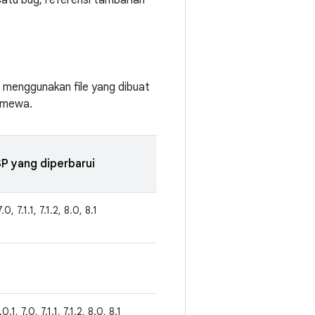
satu bug, referensi tambahan
h menggunakan file yang dibuat
timewa.
P yang diperbarui
.0, 7.1.1, 7.1.2, 8.0, 8.1
.0.1, 7.0, 7.1.1, 7.1.2, 8.0, 8.1