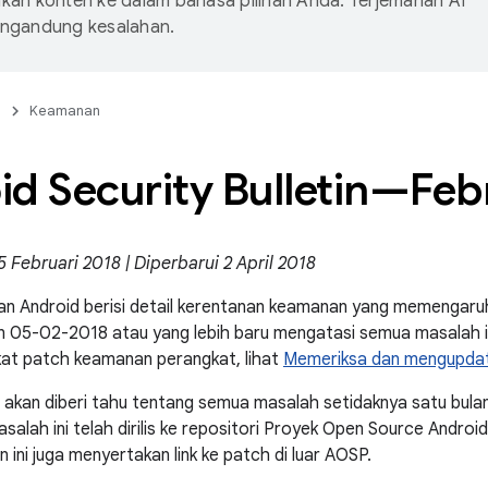
an konten ke dalam bahasa pilihan Anda. Terjemahan AI
ngandung kesalahan.
n
Keamanan
d Security Bulletin—Feb
5 Februari 2018 | Diperbarui 2 April 2018
n Android berisi detail kerentanan keamanan yang memengaruh
 05-02-2018 atau yang lebih baru mengatasi semua masalah in
kat patch keamanan perangkat, lihat
Memeriksa dan mengupdat
 akan diberi tahu tentang semua masalah setidaknya satu bulan
salah ini telah dirilis ke repositori Proyek Open Source Androi
tin ini juga menyertakan link ke patch di luar AOSP.