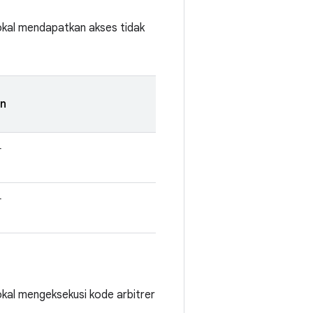
lokal mendapatkan akses tidak
n
r
r
okal mengeksekusi kode arbitrer