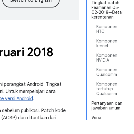
Tingkat patch
keamanan 05-
02-2018—Detail
kerentanan
Komponen
HTC
Komponen
kernel
ruari 2018
Komponen
NVIDIA
Komponen
Qualcomm
i perangkat Android. Tingkat
Komponen
tertutup
i. Untuk mempelajari cara
Qualcomm
e versi Android
.
Pertanyaan dan
jawaban umum
 sebelum publikasi. Patch kode
d (AOSP) dan ditautkan dari
Versi