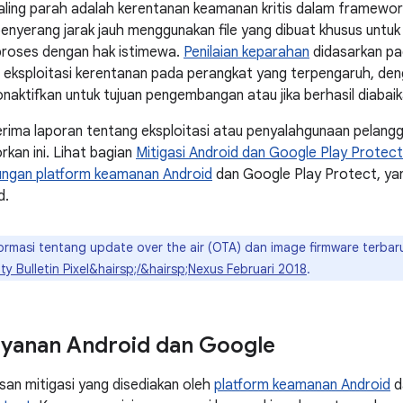
aling parah adalah kerentanan keamanan kritis dalam framewo
nyerang jarak jauh menggunakan file yang dibuat khusus untuk
proses dengan hak istimewa.
Penilaian keparahan
didasarkan pa
h eksploitasi kerentanan pada perangkat yang terpengaruh, den
onaktifkan untuk tujuan pengembangan atau jika berhasil diabaik
rima laporan tentang eksploitasi atau penyalahgunaan pelang
rkan ini. Lihat bagian
Mitigasi Android dan Google Play Protect
dungan platform keamanan Android
dan Google Play Protect, y
d.
ormasi tentang update over the air (OTA) dan image firmware terba
ty Bulletin Pixel&hairsp;/&hairsp;Nexus Februari 2018
.
layanan Android dan Google
asan mitigasi yang disediakan oleh
platform keamanan Android
d