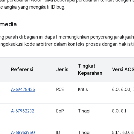
ftar perubahan AOSP. Jika beberapa perubahan terkait dengan 
ke angka yang mengikuti ID bug.
media
ng parah di bagian ini dapat memungkinkan penyerang jarak jau
ngeksekusi kode arbitrer dalam konteks proses dengan hak is
Tingkat
Referensi
Jenis
Versi AOS
Keparahan
A-69478425
RCE
Kritis
6.0, 6.0.1, 7
A-67962232
EoP
Tinggi
8.0, 8.1
A-68953950
ID
Tinggi
5.1.1, 6.0, 6