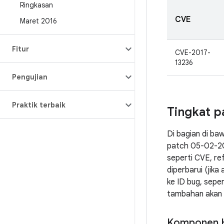
Ringkasan
CVE
Maret 2016
Fitur
CVE-2017-
13236
Pengujian
Praktik terbaik
Tingkat 
Di bagian di ba
patch 05-02-20
seperti CVE, ref
diperbarui (jik
ke ID bug, sepe
tambahan akan d
Komponen 