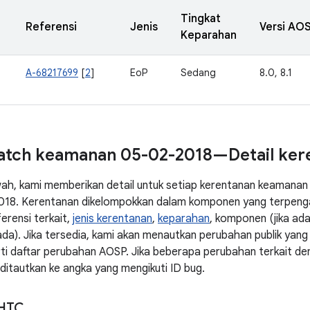
Tingkat
Referensi
Jenis
Versi AOS
Keparahan
A-68217699
[
2
]
EoP
Sedang
8.0, 8.1
patch keamanan 05-02-2018—Detail ker
wah, kami memberikan detail untuk setiap kerentanan keamanan 
18. Kerentanan dikelompokkan dalam komponen yang terpenga
erensi terkait,
jenis kerentanan
,
keparahan
, komponen (jika ad
a ada). Jika tersedia, kami akan menautkan perubahan publik ya
rti daftar perubahan AOSP. Jika beberapa perubahan terkait de
itautkan ke angka yang mengikuti ID bug.
HTC