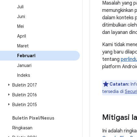
Masalah yang p
Juli
memungkinkan pe
Juni
dalam konteks 
ditimbulkan ole
Mei
dan layanan din
April
Kami tidak mene
Maret
yang baru dilapo
Februari
tentang
perlin
Januari
platform Androi
Indeks
Catatan:
Inf
Buletin 2017
tersedia di
Securi
Buletin 2016
Buletin 2015
Mitigasi 
Buletin Pixel
/
Nexus
Ringkasan
Ini adalah ringk