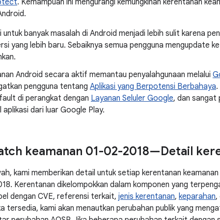
otect
. Kemampuan ini mengurangi kemungkinan kerentanan kea
Android.
i untuk banyak masalah di Android menjadi lebih sulit karena p
rsi yang lebih baru. Sebaiknya semua pengguna mengupdate ke v
kan.
nan Android secara aktif memantau penyalahgunaan melalui
G
gatkan pengguna tentang
Aplikasi yang Berpotensi Berbahaya
.
fault di perangkat dengan
Layanan Seluler Google
, dan sangat
 aplikasi dari luar Google Play.
atch keamanan 01-02-2018—Detail ker
wah, kami memberikan detail untuk setiap kerentanan keamanan 
18. Kerentanan dikelompokkan dalam komponen yang terpengar
el dengan CVE, referensi terkait,
jenis kerentanan
,
keparahan
,
 Jika tersedia, kami akan menautkan perubahan publik yang meng