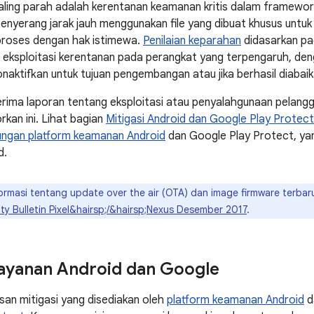
aling parah adalah kerentanan keamanan kritis dalam framewo
nyerang jarak jauh menggunakan file yang dibuat khusus untuk
proses dengan hak istimewa.
Penilaian keparahan
didasarkan pa
h eksploitasi kerentanan pada perangkat yang terpengaruh, den
onaktifkan untuk tujuan pengembangan atau jika berhasil diabaik
rima laporan tentang eksploitasi atau penyalahgunaan pelang
rkan ini. Lihat bagian
Mitigasi Android dan Google Play Protect
dungan platform keamanan Android
dan Google Play Protect, y
d.
ormasi tentang update over the air (OTA) dan image firmware terba
ty Bulletin Pixel&hairsp;/&hairsp;Nexus Desember 2017
.
Layanan Android dan Google
asan mitigasi yang disediakan oleh
platform keamanan Android
d