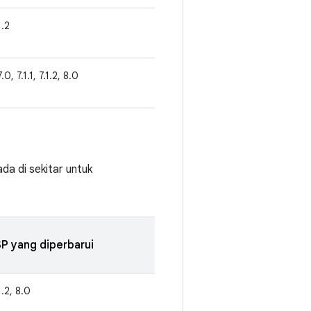
1.2
.0, 7.1.1, 7.1.2, 8.0
da di sekitar untuk
P yang diperbarui
.1.2, 8.0