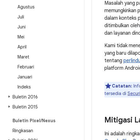
Masalah yang p
Agustus
memungkinkan pe
Juli
dalam konteks 
ditimbulkan ole
Juni
dan layanan din
Mei
Kami tidak mene
April
yang baru dilapo
Maret
tentang
perlin
Februari
platform Androi
Januari
Catatan:
Inf
Indeks
tersedia di
Securi
Buletin 2016
Buletin 2015
Mitigasi 
Buletin Pixel
/
Nexus
Ringkasan
Ini adalah ringk