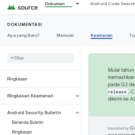
Dokumen
Android Code Searc
DOKUMENTASI
Apa yang Baru?
Memulai
Keamanan
To
Mulai tahun
memastikan 
Ringkasan
pada Q2 da
release
. 
Ringkasan Keamanan
dikirim ke 
Android Security Bulletin
Beranda Buletin
Ringkasan