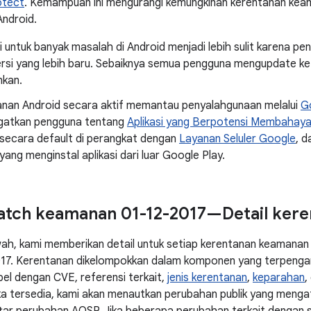
otect
. Kemampuan ini mengurangi kemungkinan kerentanan kea
Android.
i untuk banyak masalah di Android menjadi lebih sulit karena p
rsi yang lebih baru. Sebaiknya semua pengguna mengupdate ke v
kan.
nan Android secara aktif memantau penyalahgunaan melalui
G
gatkan pengguna tentang
Aplikasi yang Berpotensi Membahay
 secara default di perangkat dengan
Layanan Seluler Google
, d
ang menginstal aplikasi dari luar Google Play.
atch keamanan 01-12-2017—Detail ker
wah, kami memberikan detail untuk setiap kerentanan keamanan 
17. Kerentanan dikelompokkan dalam komponen yang terpengar
el dengan CVE, referensi terkait,
jenis kerentanan
,
keparahan
,
 Jika tersedia, kami akan menautkan perubahan publik yang meng