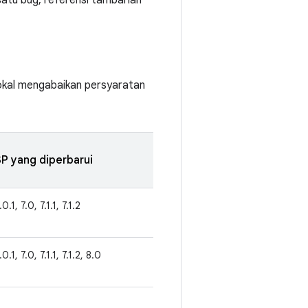
satu bug, referensi tambahan
lokal mengabaikan persyaratan
P yang diperbarui
.0.1, 7.0, 7.1.1, 7.1.2
.0.1, 7.0, 7.1.1, 7.1.2, 8.0