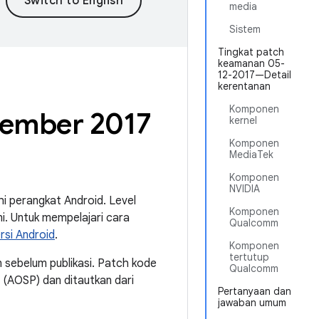
media
Sistem
Tingkat patch
keamanan 05-
12-2017—Detail
kerentanan
Komponen
sember 2017
kernel
Komponen
MediaTek
Komponen
NVIDIA
i perangkat Android. Level
Komponen
. Untuk mempelajari cara
Qualcomm
si Android
.
Komponen
tertutup
 sebelum publikasi. Patch kode
Qualcomm
d (AOSP) dan ditautkan dari
Pertanyaan dan
jawaban umum