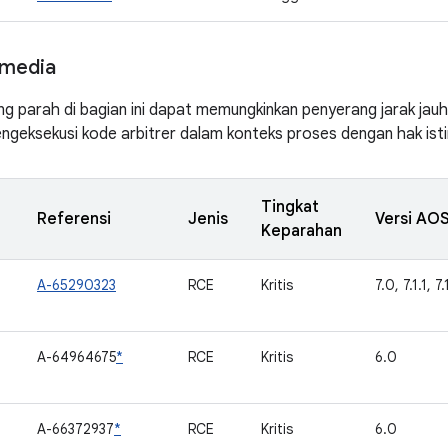
media
ng parah di bagian ini dapat memungkinkan penyerang jarak jau
ngeksekusi kode arbitrer dalam konteks proses dengan hak is
Tingkat
Referensi
Jenis
Versi AOS
Keparahan
A-65290323
RCE
Kritis
7.0, 7.1.1, 7
A-64964675
*
RCE
Kritis
6.0
A-66372937
*
RCE
Kritis
6.0