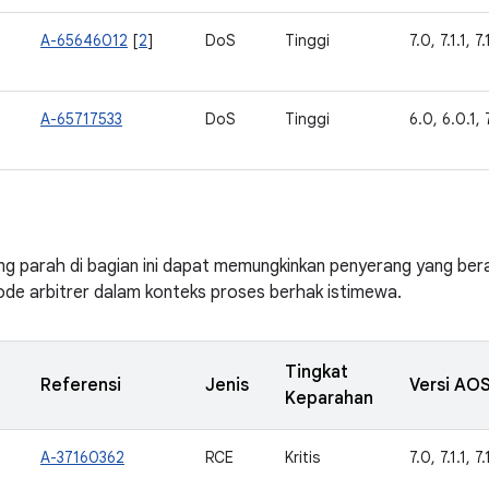
A-65646012
[
2
]
DoS
Tinggi
7.0, 7.1.1, 7.
A-65717533
DoS
Tinggi
6.0, 6.0.1, 7
ng parah di bagian ini dapat memungkinkan penyerang yang bera
de arbitrer dalam konteks proses berhak istimewa.
Tingkat
Referensi
Jenis
Versi AOS
Keparahan
A-37160362
RCE
Kritis
7.0, 7.1.1, 7