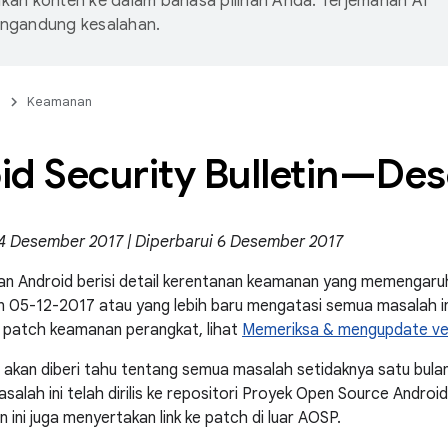
an konten ke dalam bahasa pilihan Anda. Terjemahan AI
ngandung kesalahan.
n
Keamanan
id Security Bulletin—De
 4 Desember 2017 | Diperbarui 6 Desember 2017
n Android berisi detail kerentanan keamanan yang memengaruh
05-12-2017 atau yang lebih baru mengatasi semua masalah ini
 patch keamanan perangkat, lihat
Memeriksa & mengupdate ver
 akan diberi tahu tentang semua masalah setidaknya satu bulan
salah ini telah dirilis ke repositori Proyek Open Source Androi
tin ini juga menyertakan link ke patch di luar AOSP.