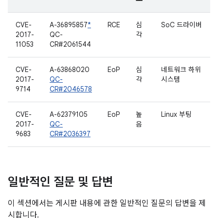
CVE-
A-36895857
*
RCE
심
SoC 드라이버
2017-
QC-
각
11053
CR#2061544
CVE-
A-63868020
EoP
심
네트워크 하위
2017-
QC-
각
시스템
9714
CR#2046578
CVE-
A-62379105
EoP
높
Linux 부팅
2017-
QC-
음
9683
CR#2036397
일반적인 질문 및 답변
이 섹션에서는 게시판 내용에 관한 일반적인 질문의 답변을 제
시합니다.