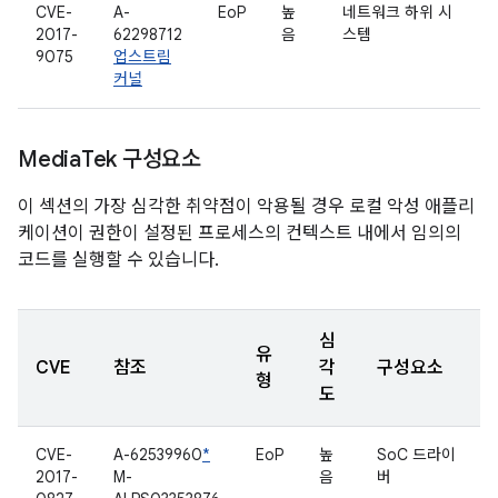
CVE-
A-
EoP
높
네트워크 하위 시
2017-
62298712
음
스템
9075
업스트림
커널
Media
Tek 구성요소
이 섹션의 가장 심각한 취약점이 악용될 경우 로컬 악성 애플리
케이션이 권한이 설정된 프로세스의 컨텍스트 내에서 임의의
코드를 실행할 수 있습니다.
심
유
CVE
참조
각
구성요소
형
도
CVE-
A-62539960
*
EoP
높
SoC 드라이
2017-
M-
음
버