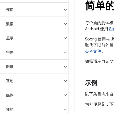
简单的 
连接
每个新的测试模
数据
Android 使用
S
显示
Soong 使用与 J
取代了以前的版
参考文件
。
字体
如需适应自定义测
图形
互动
示例
以下条目均来自这一
媒体
为方便起见，下
性能