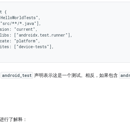
t {

HelloWorldTests",

"src/**/*.java"],

sion: "current",

libs: ["androidx.test.runner"],

cate: "platform",

ites: ["device-tests"],

的
android_test
声明表示这是一个测试。相反，如果包含
and
进行了解释：