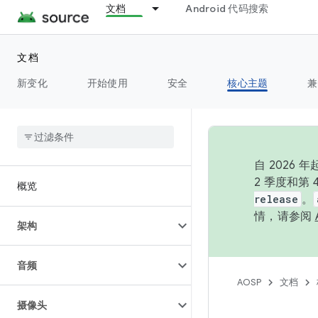
文档
Android 代码搜索
文档
新变化
开始使用
安全
核心主题
兼
自 202
2 季度和第
概览
release
。
情，请参阅
架构
音频
AOSP
文档
摄像头