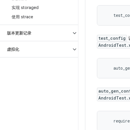
实现 storaged
    test_co
使用 strace
版本更新记录
test_config
AndroidTest.
虚拟化
auto_gen_con
AndroidTest.