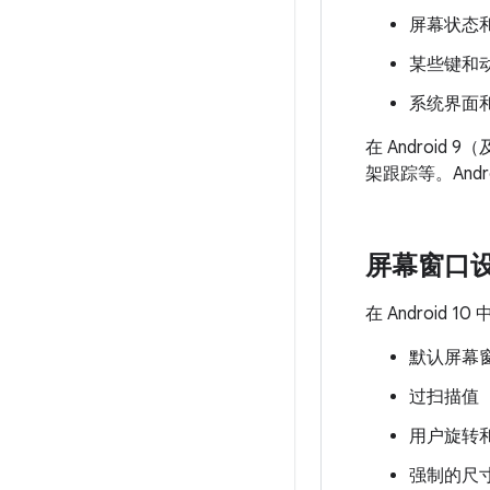
屏幕状态
某些键和
系统界面
在 Android
架跟踪等。Andr
屏幕窗口
在 Androi
默认屏幕
过扫描值
用户旋转
强制的尺