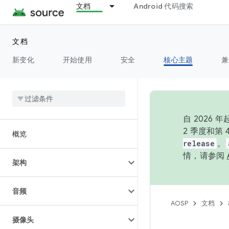
文档
Android 代码搜索
文档
新变化
开始使用
安全
核心主题
兼
自 202
2 季度和第
概览
release
。
情，请参阅
架构
音频
AOSP
文档
摄像头