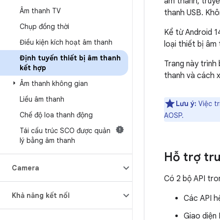
âm thanh, truy
Âm thanh TV
thanh USB. Khôn
Chụp đồng thời
Kể từ Android 1
Điều kiện kích hoạt âm thanh
loại thiết bị âm
Định tuyến thiết bị âm thanh
Trang này trình 
kết hợp
thanh và cách xá
Âm thanh không gian
Liều âm thanh
Lưu ý:
Việc t
Chế độ loa thanh động
AOSP.
Tái cấu trúc SCO được quản
lý bằng âm thanh
Hỗ trợ tr
Camera
Có 2 bộ API tro
Khả năng kết nối
Các API hệ
Giao diện 