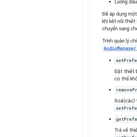
Luồng đầu
Để áp dụng một 
khi kết nối thiế
chuyển sang ch
Trình quản lý c
AudioManager
setPrefe
Đặt thiết 
có thể khô
removeP
Xoá(các) 
setPrefe
getPref
Trả về thi