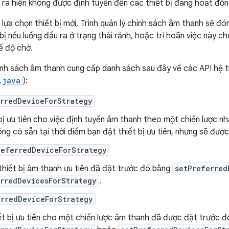
 ra hiện không được định tuyến đến các thiết bị đang hoạt độn
lựa chọn thiết bị mới, Trình quản lý chính sách âm thanh sẽ đó
t bị nếu luồng đầu ra ở trạng thái rảnh, hoặc trì hoãn việc này c
ế độ chờ.
hính sách âm thanh cung cấp danh sách sau đây về các API hệ 
.java
):
rredDeviceForStrategy
bị ưu tiên cho việc định tuyến âm thanh theo một chiến lược nhất
ng có sẵn tại thời điểm bạn đặt thiết bị ưu tiên, nhưng sẽ được
referredDeviceForStrategy
thiết bị âm thanh ưu tiên đã đặt trước đó bằng
setPreferred
rredDevicesForStrategy
.
erredDeviceForStrategy
ết bị ưu tiên cho một chiến lược âm thanh đã được đặt trước 