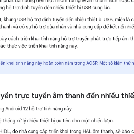
ền phát đa hướng đến một nhóm tai nghe âm thanh BLE hoặc c
g hỗ trợ định tuyến đến nhiều thiết bị USB cùng lúc.
4, khung USB hỗ trợ định tuyến đến nhiều thiết bị USB, miễn là 
 thanh và có sự hỗ trợ của nhân và nhà cung cấp để kết nối nhiề
bày cách triển khai tính năng hỗ trợ truyền phát trực tiếp âm t
c thực việc triển khai tính năng này.
riển khai tính năng này hoàn toàn nằm trong AOSP. Một số kiểm thử
uyền trực tuyến âm thanh đến nhiều thiế
ng Android 12 hỗ trợ tính năng này:
 thống xử lý nhiều thiết bị ưu tiên cho một chiến lược.
HIDL, do nhà cung cấp triển khai trong HAL âm thanh, sẽ báo c