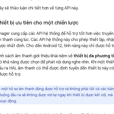
y sẽ thảo luận chi tiết hơn về từng API này.
thiết bị ưu tiên cho một chiến lược
nager cung cấp các API hệ thống để hỗ trợ tốt hơn việc truyền
âm thanh cùng lúc. Các API hệ thống này cho phép thiết lập, nh
ược nhất định. Cho đến Android 12, tính năng này chỉ được hỗ t
ính sách âm thanh giới thiệu khái niệm về
thiết bị đa phương 
có khả năng được chọn để phát nội dung nghe nhìn. Khi một thiết
đầu ra HAL âm thanh có thể được định tuyến đến thiết bị này c
được hỗ trợ.
 một hồ sơ âm thanh động được hỗ trợ và không phải tất cả các bả
hì luồng đầu ra sẽ không được mở lại ngay khi thiết bị được kết nối, mà
hoạt động.