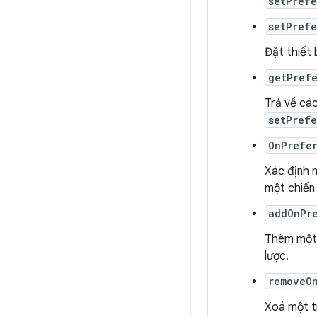
setPrefe
setPrefe
Đặt thiết 
getPref
Trả về các
setPrefe
OnPrefe
Xác định m
một chiến
addOnPr
Thêm một t
lược.
removeO
Xoá một tr