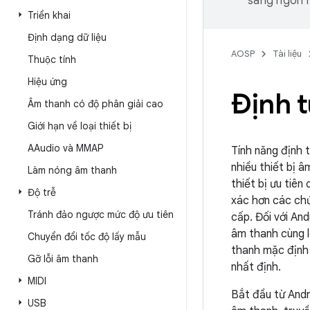
sang ngôn n
Triển khai
Định dạng dữ liệu
AOSP
Tài liệu
Thuộc tính
Hiệu ứng
Định t
Âm thanh có độ phân giải cao
Giới hạn về loại thiết bị
AAudio và MMAP
Tính năng định 
nhiều thiết bị 
Làm nóng âm thanh
thiết bị ưu tiê
Độ trễ
xác hơn các chứ
Tránh đảo ngược mức độ ưu tiên
cấp. Đối với And
âm thanh cùng l
Chuyển đổi tốc độ lấy mẫu
thanh mặc định 
Gỡ lỗi âm thanh
nhất định.
MIDI
Bắt đầu từ Andr
USB