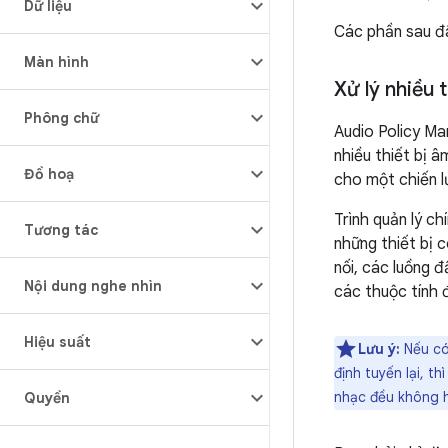
Dữ liệu
Các phần sau đâ
Màn hình
Xử lý nhiều 
Phông chữ
Audio Policy Ma
nhiều thiết bị 
Đồ hoạ
cho một chiến l
Trình quản lý ch
Tương tác
những thiết bị 
nối, các luồng 
Nội dung nghe nhìn
các thuộc tính 
Hiệu suất
Lưu ý:
Nếu có
định tuyến lại, t
nhạc đều không 
Quyền