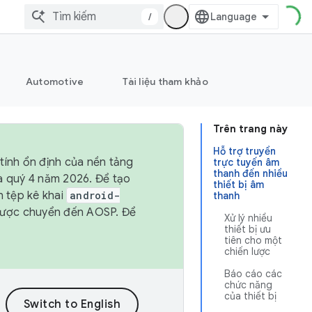
/
Automotive
Tài liệu tham khảo
Trên trang này
Hỗ trợ truyền
tính ổn định của nền tảng
trực tuyến âm
thanh đến nhiều
và quý 4 năm 2026. Để tạo
thiết bị âm
h tệp kê khai
android-
thanh
được chuyển đến AOSP. Để
Xử lý nhiều
thiết bị ưu
tiên cho một
chiến lược
Báo cáo các
chức năng
của thiết bị