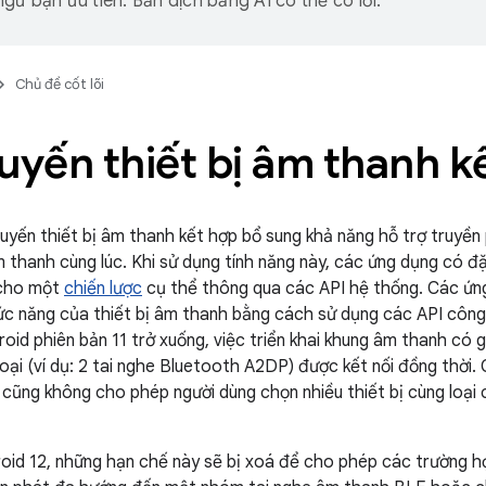
gữ bạn ưu tiên. Bản dịch bằng AI có thể có lỗi.
Chủ đề cốt lõi
uyến thiết bị âm thanh k
tuyến thiết bị âm thanh kết hợp bổ sung khả năng hỗ trợ truyền
âm thanh cùng lúc. Khi sử dụng tính năng này, các ứng dụng có 
n cho một
chiến lược
cụ thể thông qua các API hệ thống. Các ứn
c năng của thiết bị âm thanh bằng cách sử dụng các API công 
roid phiên bản 11 trở xuống, việc triển khai khung âm thanh có gi
oại (ví dụ: 2 tai nghe Bluetooth A2DP) được kết nối đồng thời.
cũng không cho phép người dùng chọn nhiều thiết bị cùng loại
oid 12, những hạn chế này sẽ bị xoá để cho phép các trường h