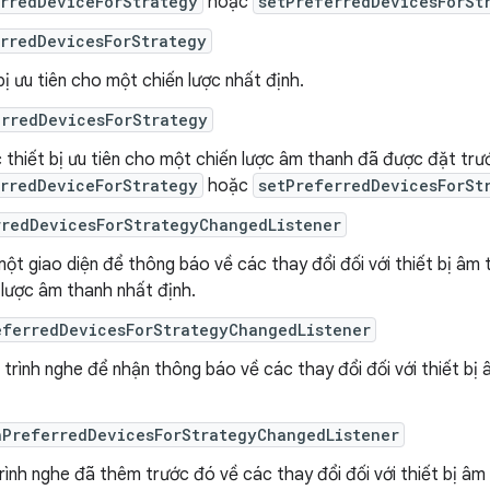
rredDeviceForStrategy
hoặc
setPreferredDevicesForSt
rredDevicesForStrategy
bị ưu tiên cho một chiến lược nhất định.
erredDevicesForStrategy
 thiết bị ưu tiên cho một chiến lược âm thanh đã được đặt tr
rredDeviceForStrategy
hoặc
setPreferredDevicesForSt
rredDevicesForStrategyChangedListener
ột giao diện để thông báo về các thay đổi đối với thiết bị âm
 lược âm thanh nhất định.
eferredDevicesForStrategyChangedListener
rình nghe để nhận thông báo về các thay đổi đối với thiết bị 
nPreferredDevicesForStrategyChangedListener
ình nghe đã thêm trước đó về các thay đổi đối với thiết bị âm 