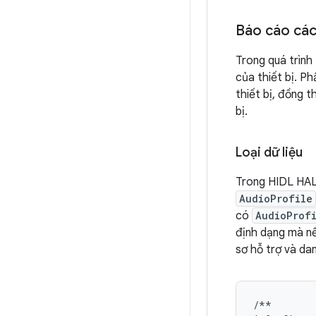
Báo cáo các
Trong quá trình
của thiết bị. P
thiết bị, đồng 
bị.
Loại dữ liệu
Trong HIDL HAL
AudioProfile
có
AudioProf
định dạng mà nề
sơ hỗ trợ và da
/**