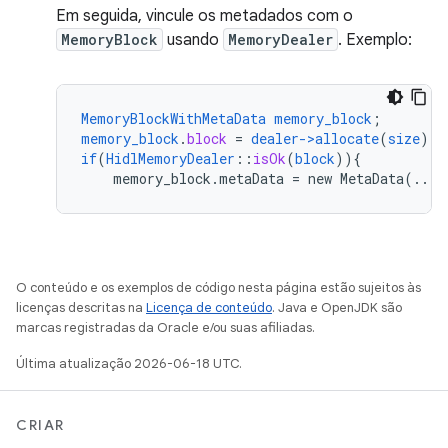
Em seguida, vincule os metadados com o
MemoryBlock
usando
MemoryDealer
. Exemplo:
MemoryBlockWithMetaData
memory_block
;
memory_block
.
block
=
dealer->allocate
(
size
);
if
(
HidlMemoryDealer
::
isOk
(
block
))
{
memory_block.metaData
=
new
MetaData(...)
O conteúdo e os exemplos de código nesta página estão sujeitos às
licenças descritas na
Licença de conteúdo
. Java e OpenJDK são
marcas registradas da Oracle e/ou suas afiliadas.
Última atualização 2026-06-18 UTC.
CRIAR