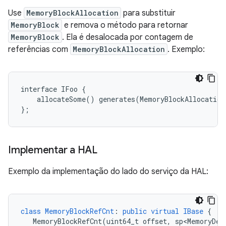
Use
MemoryBlockAllocation
para substituir
MemoryBlock
e remova o método para retornar
MemoryBlock
. Ela é desalocada por contagem de
referências com
MemoryBlockAllocation
. Exemplo:
interface IFoo {

    allocateSome() generates(MemoryBlockAllocation
Implementar a HAL
Exemplo da implementação do lado do serviço da HAL:
class
MemoryBlockRefCnt
:
public
virtual
IBase
{
MemoryBlockRefCnt(uint64_t
offset,
sp<MemoryDea