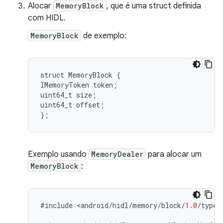
Alocar
MemoryBlock
, que é uma struct definida
com HIDL.
MemoryBlock
de exemplo:
struct MemoryBlock {

IMemoryToken token;

uint64_t size;

uint64_t offset;

Exemplo usando
MemoryDealer
para alocar um
MemoryBlock
:
#
include
<
android
/
hidl
/
memory
/
block
/
1.0
/
types