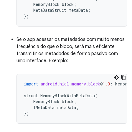
MemoryBlock
block
;
MetaDataStruct
metaData
;
};
Se o app acessar os metadados com muito menos
frequência do que o bloco, será mais eficiente
transmitir os metadados de forma passiva com
uma interface. Exemplo:
import
android.hidl.memory.block
@
1.0
::
MemoryB
struct
MemoryBlockWithMetaData
{
MemoryBlock
block
;
IMetaData
metaData
;
};