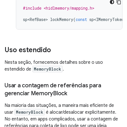
#include <hidlmemory/mapping.h>
sp<RefBase>
lockMemory
(
const
sp<IMemoryToken>
Uso estendido
Nesta seção, fornecemos detalhes sobre o uso
estendido de
MemoryBlock
.
Usar a contagem de referências para
gerenciar Memory
Block
Na maioria das situações, a maneira mais eficiente de
usar
MemoryBlock
é alocar/desalocar explicitamente.
No entanto, em apps complicados, usar a contagem de
referências para coleta de lixo pode ser uma ideia