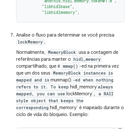
"android.hidl.memory.token@1.0"
,
"libhidlbase"
,
"libhidlmemory"
,
Analise o fluxo para determinar se você precisa
lockMemory
.
Normalmente,
MemoryBlock
usa a contagem de
referências para manter o
hidl_memory
compartilhado, que é
mmap()
-ed na primeira vez
que um dos seus
MemoryBlock instances is
mapped and is
munmap()
-ed when nothing
refers to it. To keep
hidl_memory
always
mapped, you can use
lockMemory
, a RAII
style object that keeps the
corresponding
hidl_memory` é mapeado durante o
ciclo de vida do bloqueio. Exemplo: