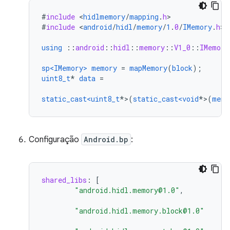
#
include
<
hidlmemory
/
mapping
.
h
#
include
<
android
/
hidl
/
memory
/
1
.
0
/
IMemory
.
h
>

using
::
android
::
hidl
::
memory
::
V1_0
::
IMemory
sp<IMemory>
memory
=
mapMemory
(
block
);
uint8_t
*
data
=
static_cast<uint8_t
*>(
static_cast<void
*>(
memo
Configuração
Android.bp
:
shared_libs
:
[
"android.hidl.memory@1.0"
,
"android.hidl.memory.block@1.0"