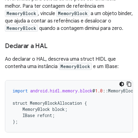
melhor. Para ter contagem de referência em
MemoryBlock
, vincule
MemoryBlock
a um objeto binder,
que ajuda a contar as referências e desalocar o
MemoryBlock
quando a contagem diminui para zero.
Declarar a HAL
Ao declarar o HAL, descreva uma struct HIDL que
contenha uma instância
MemoryBlock
e um IBase:
import
android.hidl.memory.block
@
1.0
::
MemoryBlock
struct
MemoryBlockAllocation
{
MemoryBlock
block
;
IBase
refcnt
;
};