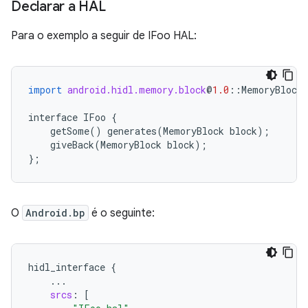
Declarar a HAL
Para o exemplo a seguir de IFoo HAL:
import
android.hidl.memory.block
@
1.0
::
MemoryBlock
interface
IFoo
{
getSome
()
generates
(
MemoryBlock
block
);
giveBack
(
MemoryBlock
block
);
};
O
Android.bp
é o seguinte:
hidl_interface
{
...
srcs
:
[