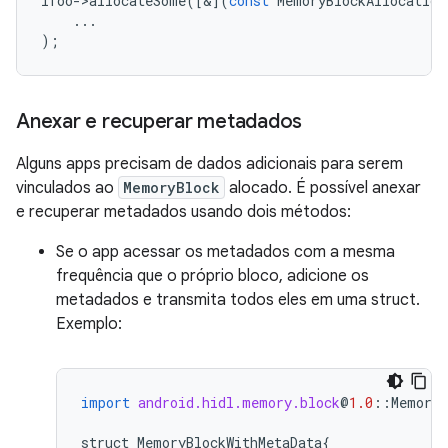
ifoo
-
>
allocateSome
([&](
const
MemoryBlockAllocation
...
);
Anexar e recuperar metadados
Alguns apps precisam de dados adicionais para serem
vinculados ao
MemoryBlock
alocado. É possível anexar
e recuperar metadados usando dois métodos:
Se o app acessar os metadados com a mesma
frequência que o próprio bloco, adicione os
metadados e transmita todos eles em uma struct.
Exemplo:
import
android.hidl.memory.block
@
1.0
::
MemoryB
struct
MemoryBlockWithMetaData
{