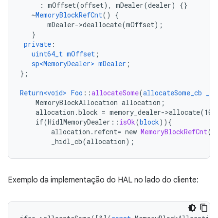
:
mOffset(offset),
mDealer(dealer)
{
}
~
MemoryBlockRefCnt
()
{
mDealer->deallocate(mOffset)
;
}
private
:
uint64_t
mOffset
;
sp<MemoryDealer>
mDealer
;
}
;
Return<void>
Foo
::
allocateSome
(
allocateSome_cb
_hi
MemoryBlockAllocation
allocation
;
allocation.block
=
memory_dealer->allocate(102
if(
HidlMemoryDealer
:
:
isOk
(
block
))
{
allocation
.
refcnt
=
new
MemoryBlockRefCnt
(
.
_hidl_cb(allocation)
;
Exemplo da implementação do HAL no lado do cliente: