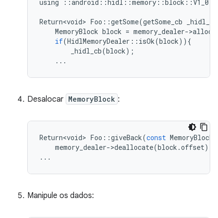
using
::
android
::
hidl
::
memory
::
block
::
V1_0
::
Return<void>
Foo
::
getSome
(
getSome_cb
_hidl_cb
MemoryBlock
block
=
memory_dealer
-
>
alloca
if
(
HidlMemoryDealer
::
isOk
(
block
)){
_hidl_cb
(
block
);
...
Desalocar
MemoryBlock
:
Return<void>
Foo
::
giveBack
(
const
MemoryBlock
&
memory_dealer
-
>
deallocate
(
block
.
offset
);
...
Manipule os dados: