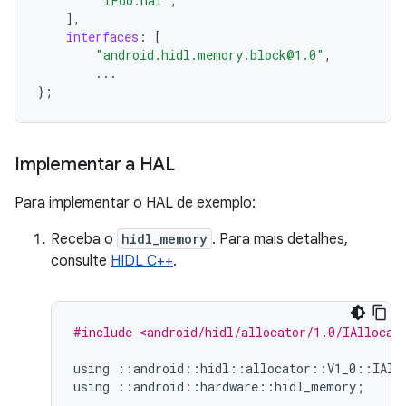
"IFoo.hal"
,
],
interfaces
:
[
"android.hidl.memory.block@1.0"
,
...
};
Implementar a HAL
Para implementar o HAL de exemplo:
Receba o
hidl_memory
. Para mais detalhes,
consulte
HIDL C++
.
#include <android/hidl/allocator/1.0/IAllocat
using
::
android
::
hidl
::
allocator
::
V1_0
::
IAll
using
::
android
::
hardware
::
hidl_memory
;
...