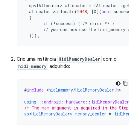
sp<IAllocator>
allocator
=
IAllocator
::
getS
allocator
-
>
allocate
(
2048
,
[&](
bool
success
,
{
if
(
!
success
)
{
/*
error
*/
}
//
you
can
now
use
the
hidl_memory
ob
}));
Crie uma instância
HidlMemoryDealer
com o
hidl_memory
adquirido:
#
include
<
hidlmemory
/
HidlMemoryDealer
.
h
>

using
::
android
::
hardware
::
HidlMemoryDealer
/* The mem argument is acquired in the Step1,
sp<HidlMemoryDealer>
memory_dealer
=
HidlMemo