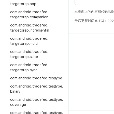
targetprep
.
app
本页面上的内容和代码示
com
.
android
.
tradefed
.
targetprep
.
companion
最后更新时间 (UTC)：202
com
.
android
.
tradefed
.
targetprep
.
incremental
com
.
android
.
tradefed
.
构建
targetprep
.
multi
Android 代码库
com
.
android
.
tradefed
.
targetprep
.
suite
要求
com
.
android
.
tradefed
.
下载
targetprep
.
sync
预览二进制文件
com
.
android
.
tradefed
.
testtype
出厂映像
com
.
android
.
tradefed
.
testtype
.
binary
驱动程序二进制文件
com
.
android
.
tradefed
.
testtype
.
GitHub
coverage
com
.
android
.
tradefed
.
testtype
.