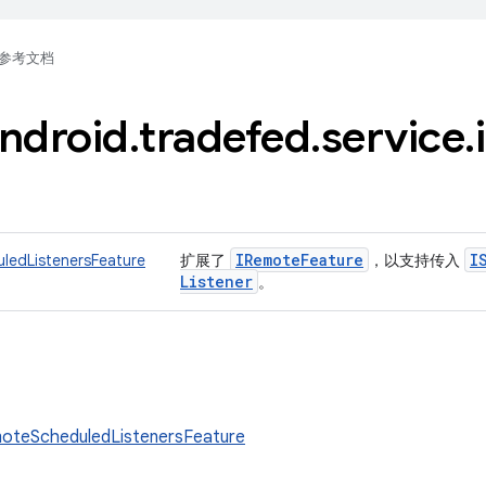
参考文档
ndroid
.
tradefed
.
service
.
IRemote
Feature
I
ledListenersFeature
扩展了
，以支持传入
Listener
。
oteScheduledListenersFeature