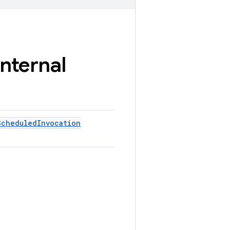
internal
Scheduled
Invocation