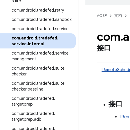
suite
com
.
android
.
tradefed
.
retry
AOSP
文档
com
.
android
.
tradefed
.
sandbox
com
.
android
.
tradefed
.
service
com
.
a
com
.
android
.
tradefed
.
service
.
internal
接口
com
.
android
.
tradefed
.
service
.
management
com
.
android
.
tradefed
.
suite
.
IRemoteSchedu
checker
com
.
android
.
tradefed
.
suite
.
checker
.
baseline
com
.
android
.
tradefed
.
接口
targetprep
com
.
android
.
tradefed
.
IRem
targetprep
.
adb
com
.
android
.
tradefed
.