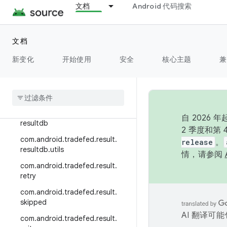
essor.util
文档
Android 代码搜索
com.android.tradefed.result
com.android.tradefed.result.dd
文档
mlib
新变化
开始使用
安全
核心主题
兼
com
.
android
.
tradefed
.
result
.
error
com
.
android
.
tradefed
.
result
.
proto
com
.
android
.
tradefed
.
result
.
自 202
resultdb
2 季度和第
com
.
android
.
tradefed
.
result
.
release
。
resultdb
.
utils
情，请参阅
com
.
android
.
tradefed
.
result
.
retry
com
.
android
.
tradefed
.
result
.
skipped
AI 翻译可
com
.
android
.
tradefed
.
result
.