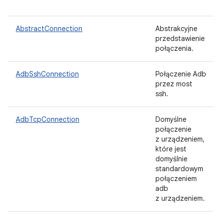
AbstractConnection
Abstrakcyjne
przedstawienie
połączenia.
AdbSshConnection
Połączenie Adb
przez most
ssh.
AdbTcpConnection
Domyślne
połączenie
z urządzeniem,
które jest
domyślnie
standardowym
połączeniem
adb
z urządzeniem.