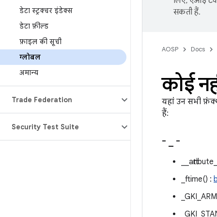
लिए, एआई टेक्
डेटा स्ट्रक्चर इंडेक्स
सकती हैं.
डेटा फ़ील्ड
फ़ाइल की सूची
AOSP
Docs
ग्लोबल
अमान्य
कोई नह
Trade Federation
यहां उन सभी फ़ंक
हैं:
Security Test Suite
-
_
-
__attribute
_ftime() :
b
_GKI_ARM
_GKI_STA