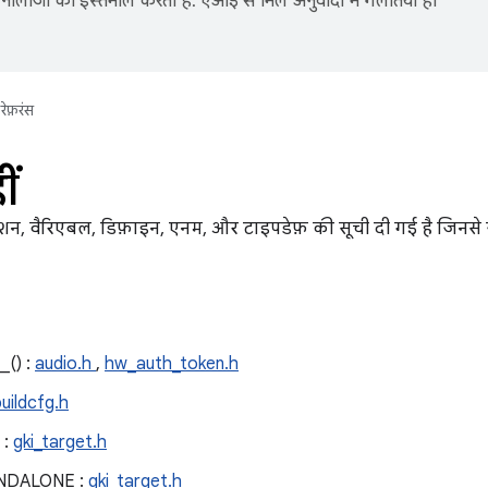
नोलॉजी का इस्तेमाल करता है. एआई से मिले अनुवादों में गलतियां हो
रेफ़रंस
ीं
्शन, वैरिएबल, डिफ़ाइन, एनम, और टाइपडेफ़ की सूची दी गई है जिनसे ज
__() :
audio.h
,
hw_auth_token.h
uildcfg.h
 :
gki_target.h
NDALONE :
gki_target.h