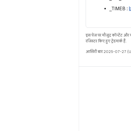
_TIMEB :
b
इस पेज पर मौजूद कॉन्टेंट और
रजिस्टर किए हुए ट्रेडमार्क हैं.
आखिरी बार 2025-07-27 (UT
बिल्ड
Android डेटा संग्रह स्थान
इस्तेमाल संबंधी ज़रूरी बातें
डाउनलोड करने का तरीका
बाइनरी की झलक देखें
फ़ैक्ट्री इमेज