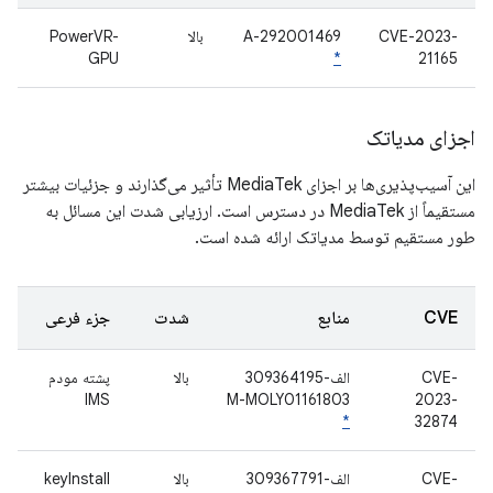
CVE-2023-
A-292001469
بالا
PowerVR-
GPU
*
21165
اجزای مدیاتک
این آسیب‌پذیری‌ها بر اجزای MediaTek تأثیر می‌گذارند و جزئیات بیشتر
مستقیماً از MediaTek در دسترس است. ارزیابی شدت این مسائل به
طور مستقیم توسط مدیاتک ارائه شده است.
CVE
منابع
شدت
جزء فرعی
CVE-
الف-309364195
بالا
پشته مودم
IMS
M-MOLY01161803
2023-
*
32874
CVE-
الف-309367791
بالا
keyInstall