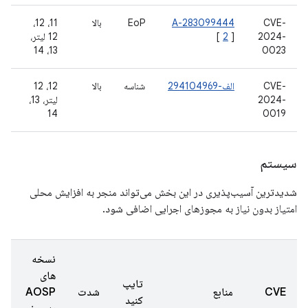
CVE-
A-283099444
EoP
بالا
11، 12،
2024-
]
2
[
12 لیتر،
13، 14
0023
CVE-
الف-294104969
شناسه
بالا
12، 12
2024-
لیتر، 13،
14
0019
سیستم
شدیدترین آسیب‌پذیری در این بخش می‌تواند منجر به افزایش محلی
امتیاز بدون نیاز به مجوزهای اجرایی اضافی شود.
نسخه
های
تایپ
CVE
منابع
شدت
AOSP
کنید