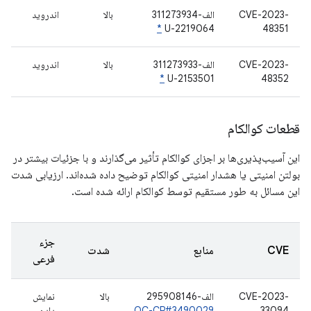
CVE-2023-
الف-311273934
بالا
اندروید
*
U-2219064
48351
CVE-2023-
الف-311273933
بالا
اندروید
*
U-2153501
48352
قطعات کوالکام
این آسیب‌پذیری‌ها بر اجزای کوالکام تأثیر می‌گذارند و با جزئیات بیشتر در
بولتن امنیتی یا هشدار امنیتی کوالکام توضیح داده شده‌اند. ارزیابی شدت
این مسائل به طور مستقیم توسط کوالکام ارائه شده است.
جزء
CVE
منابع
شدت
فرعی
CVE-2023-
الف-295908146
بالا
نمایش
33094
QC-CR#3490029
دادن