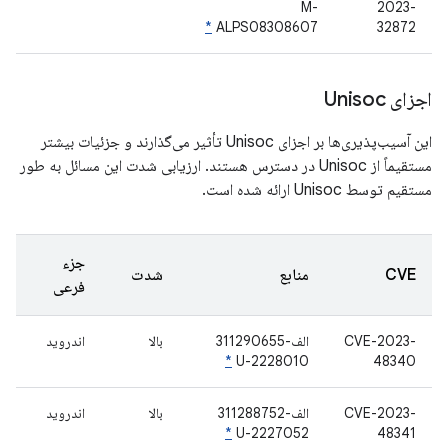
M-
2023-
*
ALPS08308607
32872
اجزای Unisoc
این آسیب‌پذیری‌ها بر اجزای Unisoc تأثیر می‌گذارند و جزئیات بیشتر
مستقیماً از Unisoc در دسترس هستند. ارزیابی شدت این مسائل به طور
مستقیم توسط Unisoc ارائه شده است.
جزء
CVE
منابع
شدت
فرعی
CVE-2023-
الف-311290655
بالا
اندروید
*
U-2228010
48340
CVE-2023-
الف-311288752
بالا
اندروید
*
U-2227052
48341