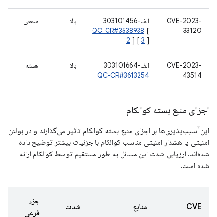
CVE-2023-
الف-303101456
بالا
سمعی
QC-CR#3538938
[
33120
2
] [
3
]
CVE-2023-
الف-303101664
بالا
هسته
QC-CR#3613254
43514
اجزای منبع بسته کوالکام
این آسیب‌پذیری‌ها بر اجزای منبع بسته کوالکام تأثیر می‌گذارند و در بولتن
امنیتی یا هشدار امنیتی مناسب کوالکام با جزئیات بیشتر توضیح داده
شده‌اند. ارزیابی شدت این مسائل به طور مستقیم توسط کوالکام ارائه
شده است.
جزء
CVE
منابع
شدت
فرعی