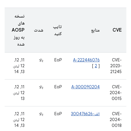
نسخه
های
تایپ
CVE
منابع
شدت
AOSP
کنید
به روز
شده
CVE-
A-222446076
EoP
بالا
11، 12،
2023-
]
2
[
12 لیتر،
13، 14
21245
CVE-
A-300090204
EoP
بالا
11، 12،
2024-
12 لیتر،
13
0015
CVE-
الف-300476626
EoP
بالا
11، 12،
2024-
12 لیتر،
13، 14
0018