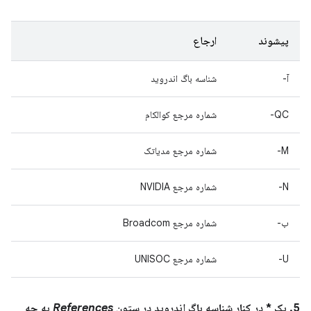
پیشوند
ارجاع
آ-
شناسه باگ اندروید
QC-
شماره مرجع کوالکام
M-
شماره مرجع مدیاتک
N-
شماره مرجع NVIDIA
ب-
شماره مرجع Broadcom
U-
شماره مرجع UNISOC
5. یک * در کنار شناسه باگ اندروید در ستون
References
به چه