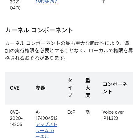
2021-
169255797
11
0478
カーネル コンポーネント
カーネル コンポーネントの最も重大な脆弱性により、追
加の実行権限を必要とすることなく、ローカルで権限を昇
格されるおそれがあります。
タ
重
コンポーネ
CVE
参照
イ
大
ント
プ
度
CVE-
A-
EoP
高
Voice over
2020-
174904512
IP H.323
14305
アップスト
リーム カ
ーネル