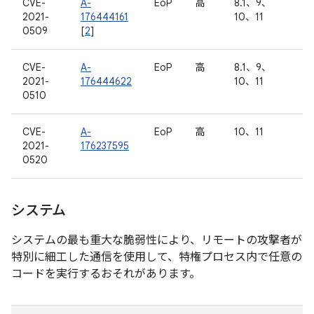
CVE-
A-
EoP
高
8.1、9、
2021-
176444161
10、11
0509
[
2
]
CVE-
A-
EoP
高
8.1、9、
2021-
176444622
10、11
0510
CVE-
A-
EoP
高
10、11
2021-
176237595
0520
システム
システムの最も重大な脆弱性により、リモートの攻撃者が
特別に細工した通信を使用して、特権プロセス内で任意の
コードを実行するおそれがあります。