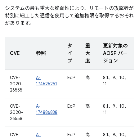
システムの最も重大な脆弱性により、リモートの攻撃者が
特別に細工した通信を使用して追加権限を取得するおそれ
があります。
タ
重
更新対象の
CVE
参照
イ
大
AOSP バー
プ
度
ジョン
CVE-
A-
EoP
高
8.1、9、10、
2020-
174626251
11
26555
CVE-
A-
EoP
高
8.1、9、10、
2020-
174886838
11
26558
CVE-
A-
EoP
高
8.1、9、10、