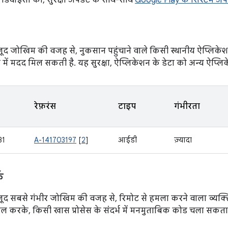
े डिवाइसों को, सुरक्षा अपडेट के साथ-साथ
Google Play के सिस्टम अप
जूद जोखिम की वजह से, नुकसान पहुंचाने वाले किसी स्थानीय ऐप्लिकेश
में मदद मिल सकती है. यह सुरक्षा, ऐप्लिकेशन के डेटा को अन्य ऐप्ल
रेफ़रंस
टाइप
गंभीरता
31
A-141703197
[
2
]
आईडी
ज़्यादा
क
ौजूद सबसे गंभीर जोखिम की वजह से, रिमोट से हमला करने वाला व्यक्
ाल करके, किसी खास प्रोसेस के संदर्भ में मनमुताबिक कोड चला सकता 