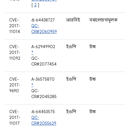
[
2
]
CVE-
এ-64438727
আরসিই
সমালোচনামূলক
W
2017-
QC-
11014
CR#2060959
CVE-
A-62949902
ইওপি
উচ্চ
G
2017-
*
ড
11092
QC-
CR#2077454
CVE-
A-36575870
ইওপি
উচ্চ
Q
2017-
*
ড
9690
QC-
CR#2045285
CVE-
এ-64453575
ইওপি
উচ্চ
ল
2017-
QC-
11017
CR#2055629