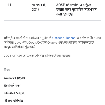
1.1
নভেম্বর 8,
AOSP লিঙ্কগুলি অন্তর্ভুক্ত
2017
করার জন্য বুলেটিন সংশোধন
করা হয়েছে।
এই পৃষ্ঠার কন্টেন্ট ও কোডের নমুনাগুলি
Content License
-এ বর্ণিত লাইসেন্সের
অধীনস্থ। Java এবং OpenJDK হল Oracle এবং/অথবা তার অ্যাফিলিয়েট
সংস্থার রেজিস্টার্ড ট্রেডমার্ক।
2025-07-29 UTC-তে শেষবার আপডেট করা হয়েছে।
বিল্ড
Android স্টোরেজ
প্রয়োজনীয়তা
ডাউনলোড হচ্ছে
প্রিভিউ বাইনারি