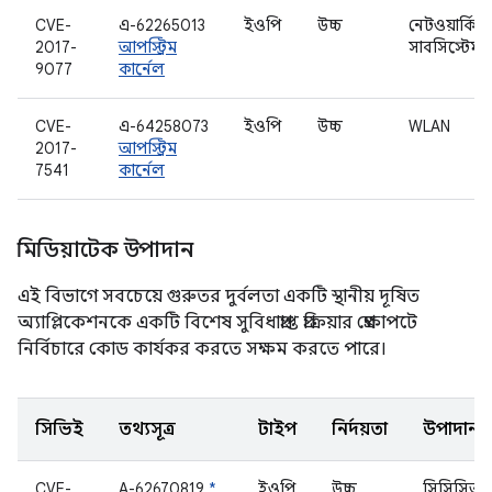
CVE-
এ-62265013
ইওপি
উচ্চ
নেটওয়ার্কিং
2017-
আপস্ট্রিম
সাবসিস্টেম
9077
কার্নেল
CVE-
এ-64258073
ইওপি
উচ্চ
WLAN
2017-
আপস্ট্রিম
7541
কার্নেল
মিডিয়াটেক উপাদান
এই বিভাগে সবচেয়ে গুরুতর দুর্বলতা একটি স্থানীয় দূষিত
অ্যাপ্লিকেশনকে একটি বিশেষ সুবিধাপ্রাপ্ত প্রক্রিয়ার প্রেক্ষাপটে
নির্বিচারে কোড কার্যকর করতে সক্ষম করতে পারে।
সিভিই
তথ্যসূত্র
টাইপ
নির্দয়তা
উপাদান
CVE-
A-62670819
*
ইওপি
উচ্চ
সিসিসিআ