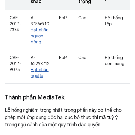
khảo
trọng
CVE-
A-
EoP
Cao
Hệ thống
2017-
37866910
tệp
7374
Hạt nhân
ngược
dòng
CVE-
A-
EoP
Cao
Hệ thống
2017-
62298712
con mạng
9075
Hạt nhân
ngược
Thành phần Media
Tek
Lỗ hổng nghiêm trọng nhất trong phần này có thể cho
phép một ứng dụng độc hại cục bộ thực thi mã tuỳ ý
trong ngữ cảnh của một quy trình đặc quyền.