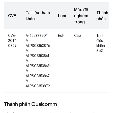
Mức độ
Tài liệu tham
Thành
CVE
Loại
nghiêm
khảo
phần
trọng
CVE-
A-62539960
*
EoP
Cao
Trình
2017-
M-
điều
0827
ALPS03353876
khiển
M-
SoC
ALPS03353861
M-
ALPS03353869
M-
ALPS03353867
M-
ALPS03353872
Thành phần Qualcomm