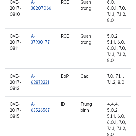
CVE-
A-
RCE
Quan
6.0,
2017-
38207066
trọng
6.0.1, 7.0,
0810
7.1.1, 7.1.2,
8.0
CVE-
A-
RCE
Quan
5.0.2,
2017-
37930177
trọng
5.1.1, 6.0,
0811
6.0.1, 7.0,
7.1.1, 7.1.2,
8.0
CVE-
A-
EoP
Cao
7.0, 7.1.1,
2017-
62873231
7.1.2, 8.0
0812
CVE-
A-
ID
Trung
4.4.4,
2017-
63526567
bình
5.0.2,
0815
5.1.1, 6.0,
6.0.1, 7.0,
7.1.1, 7.1.2,
8.0