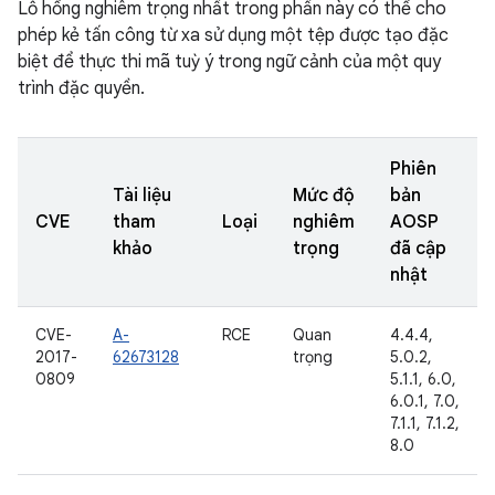
Lỗ hổng nghiêm trọng nhất trong phần này có thể cho
phép kẻ tấn công từ xa sử dụng một tệp được tạo đặc
biệt để thực thi mã tuỳ ý trong ngữ cảnh của một quy
trình đặc quyền.
Phiên
Tài liệu
Mức độ
bản
CVE
tham
Loại
nghiêm
AOSP
khảo
trọng
đã cập
nhật
CVE-
A-
RCE
Quan
4.4.4,
2017-
62673128
trọng
5.0.2,
0809
5.1.1, 6.0,
6.0.1, 7.0,
7.1.1, 7.1.2,
8.0