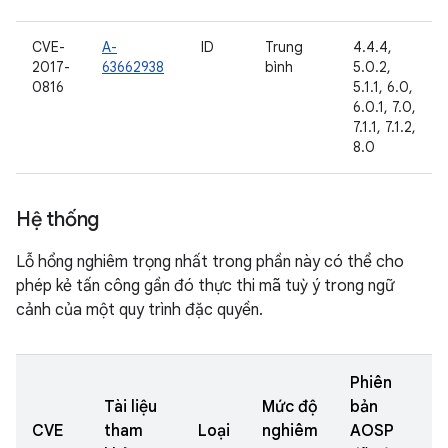
CVE-
A-
ID
Trung
4.4.4,
2017-
63662938
bình
5.0.2,
0816
5.1.1, 6.0,
6.0.1, 7.0,
7.1.1, 7.1.2,
8.0
Hệ thống
Lỗ hổng nghiêm trọng nhất trong phần này có thể cho
phép kẻ tấn công gần đó thực thi mã tuỳ ý trong ngữ
cảnh của một quy trình đặc quyền.
Phiên
Tài liệu
Mức độ
bản
CVE
tham
Loại
nghiêm
AOSP