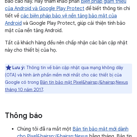
báo cáo này. Hãy tham khảo phần
Biện pháp giảm thiểu
của Android và Google Play Protect
để biết thông tin chi
tiết về
các biện pháp bảo vệ nền tảng bảo mật của
Android
và Google Play Protect, giúp cải thiện tính bảo
mật của nền tảng Android.
Tất cả khách hàng đều nên chấp nhận các bản cập nhật
này cho thiết bị của họ.
Lưu ý:
Thông tin về bản cập nhật qua mạng không dây
(OTA) và hình ảnh phần mềm mới nhất cho các thiết bị của
Google có trong
Bản tin bảo mật Pixel&hairsp;/&hairsp;Nexus
tháng 10 năm 2017
.
Thông báo
Chúng tôi đã ra mắt một
Bản tin bảo mật mới dành
cho Pixel&hairsp;/&hairsp;Nexus
hằng tháng. Bản tin