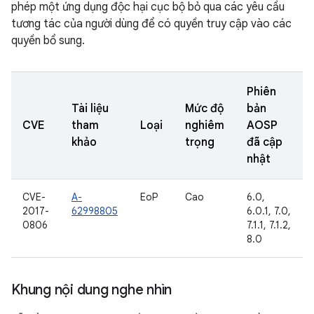
phép một ứng dụng độc hại cục bộ bỏ qua các yêu cầu
tương tác của người dùng để có quyền truy cập vào các
quyền bổ sung.
Phiên
Tài liệu
Mức độ
bản
CVE
tham
Loại
nghiêm
AOSP
khảo
trọng
đã cập
nhật
CVE-
A-
EoP
Cao
6.0,
2017-
62998805
6.0.1, 7.0,
0806
7.1.1, 7.1.2,
8.0
Khung nội dung nghe nhìn