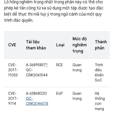
Lỗ hổng nghiêm trọng nhất trong phần này có thể cho
phép kẻ tấn công từ xa sử dụng một tệp được tạo đặc
biệt để thực thi mã tuỳ ý trong ngữ cảnh của một quy
trình đặc quyền.
Mức độ
Tài liệu
Thành
CVE
Loại
nghiêm
tham khảo
phần
trọng
CVE-
A-36895857
*
RCE
Quan
Trình
2017-
QC-
trọng
điều
11053
CR#2061544
khiển
SoC
CVE-
A-63868020
EoP
Quan
Hệ
2017-
QC-
trọng
thống
9714
CR#2046578
con
mạng