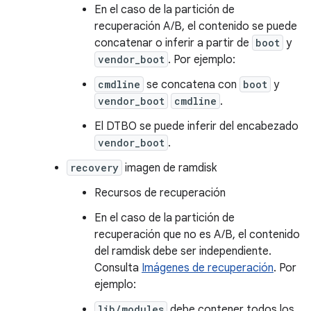
En el caso de la partición de
recuperación A/B, el contenido se puede
concatenar o inferir a partir de
boot
y
vendor_boot
. Por ejemplo:
cmdline
se concatena con
boot
y
vendor_boot
cmdline
.
El DTBO se puede inferir del encabezado
vendor_boot
.
recovery
imagen de ramdisk
Recursos de recuperación
En el caso de la partición de
recuperación que no es A/B, el contenido
del ramdisk debe ser independiente.
Consulta
Imágenes de recuperación
. Por
ejemplo:
lib/modules
debe contener todos los