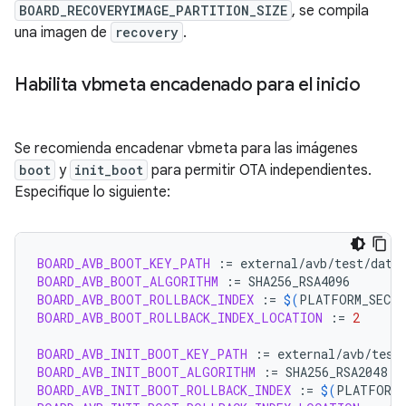
BOARD_RECOVERYIMAGE_PARTITION_SIZE
, se compila
una imagen de
recovery
.
Habilita vbmeta encadenado para el inicio
Se recomienda encadenar vbmeta para las imágenes
boot
y
init_boot
para permitir OTA independientes.
Especifique lo siguiente:
BOARD_AVB_BOOT_KEY_PATH
:=
BOARD_AVB_BOOT_ALGORITHM
:=
BOARD_AVB_BOOT_ROLLBACK_INDEX
:=
$(
PLATFORM_SECUR
BOARD_AVB_BOOT_ROLLBACK_INDEX_LOCATION
:=
2
BOARD_AVB_INIT_BOOT_KEY_PATH
:=
BOARD_AVB_INIT_BOOT_ALGORITHM
:=
BOARD_AVB_INIT_BOOT_ROLLBACK_INDEX
:=
$(
PLATFORM_