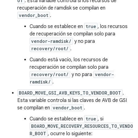
OT
. Esta variable controla si los recursos de
recuperación de ramdisk se compilan en
vendor_boot
.
Cuando se establece en
true
, los recursos
de recuperación se compilan solo para
vendor-ramdisk/
y no para
recovery/root/
.
Cuando está vacío, los recursos de
recuperación se compilan solo para
recovery/root/
y no para
vendor-
ramdisk/
.
BOARD_MOVE_GSI_AVB_KEYS_TO_VENDOR_BOOT
.
Esta variable controla si las claves de AVB de GSI
se compilan en
vendor_boot
.
Cuando se establece en
true
, si
BOARD_MOVE_RECOVERY_RESOURCES_TO_VENDO
R_BOOT
, ocurre lo siguiente: