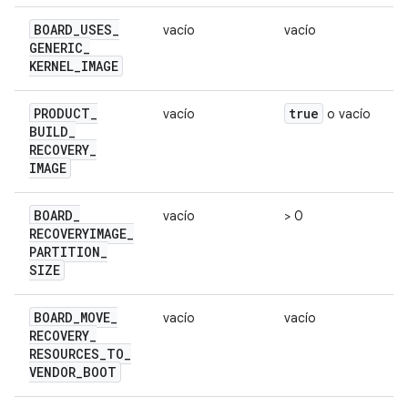
BOARD
_
USES
_
vacío
vacío
GENERIC
_
KERNEL
_
IMAGE
PRODUCT
_
true
vacío
o vacío
BUILD
_
RECOVERY
_
IMAGE
BOARD
_
vacío
> 0
RECOVERYIMAGE
_
PARTITION
_
SIZE
BOARD
_
MOVE
_
vacío
vacío
RECOVERY
_
RESOURCES
_
TO
_
VENDOR
_
BOOT