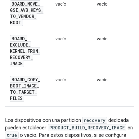
BOARD
_
MOVE
_
vacío
vacío
GSI
_
AVB
_
KEYS
_
TO
_
VENDOR
_
BOOT
BOARD
_
vacío
vacío
EXCLUDE
_
KERNEL
_
FROM
_
RECOVERY
_
IMAGE
BOARD
_
COPY
_
vacío
vacío
BOOT
_
IMAGE
_
TO
_
TARGET
_
FILES
Los dispositivos con una partición
recovery
dedicada
pueden establecer
PRODUCT_BUILD_RECOVERY_IMAGE
en
true
o vacío. Para estos dispositivos, si se configura