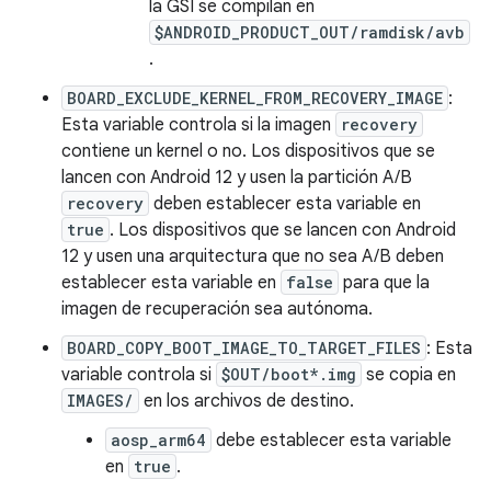
la GSI se compilan en
$ANDROID_PRODUCT_OUT/ramdisk/avb
.
BOARD_EXCLUDE_KERNEL_FROM_RECOVERY_IMAGE
:
Esta variable controla si la imagen
recovery
contiene un kernel o no. Los dispositivos que se
lancen con Android 12 y usen la partición A/B
recovery
deben establecer esta variable en
true
. Los dispositivos que se lancen con Android
12 y usen una arquitectura que no sea A/B deben
establecer esta variable en
false
para que la
imagen de recuperación sea autónoma.
BOARD_COPY_BOOT_IMAGE_TO_TARGET_FILES
: Esta
variable controla si
$OUT/boot*.img
se copia en
IMAGES/
en los archivos de destino.
aosp_arm64
debe establecer esta variable
en
true
.