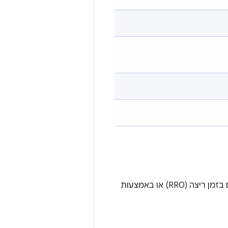
יש שתי דרכים לשלוט בתמיכה בתכונות ב-builds: באמצעות שכבות-על של משאבים בזמן ריצה (RRO) או באמצעות