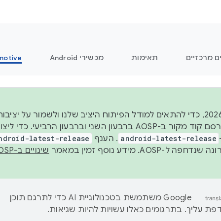
ם מרכזיים
תאימות
מכשירי Android
motive
החל משנת 2026, כדי להתאים למודל הפיתוח היציב שלנו ולשמור על
android-latest-release
. הענף
ndroid-latest-release
ל-AOSP. מידע נוסף זמין במאמר
שינויים ב-AOSP
‫Google משתמשת בטכנולוגיית AI כדי לתרגם תוכן
ת עליך. בתרגומים כאלו עשויות להיות שגיאות.