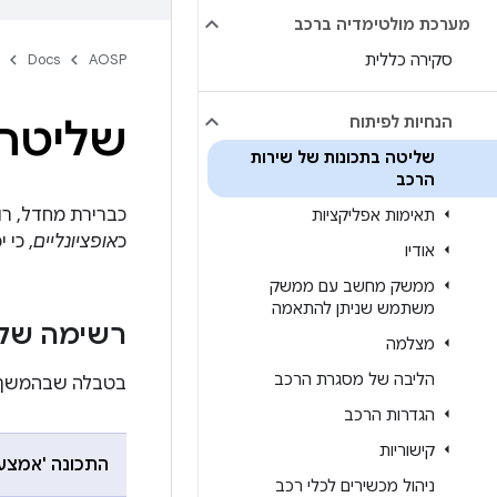
מערכת מולטימדיה ברכב
סקירה כללית
AOSP
Docs
הנחיות לפיתוח
שליטה 
שליטה בתכונות של שירות
הרכב
כברירת מחדל, רו
תאימות אפליקציות
כ
אופציונליים
, כי 
אודיו
ממשק מחשב עם ממשק
משתמש שניתן להתאמה
רשימה של ת
מצלמה
הליבה של מסגרת הרכב
בטבלה שבהמשך מ
הגדרות הרכב
קישוריות
התכונה 'אמצעי
ניהול מכשירים לכלי רכב