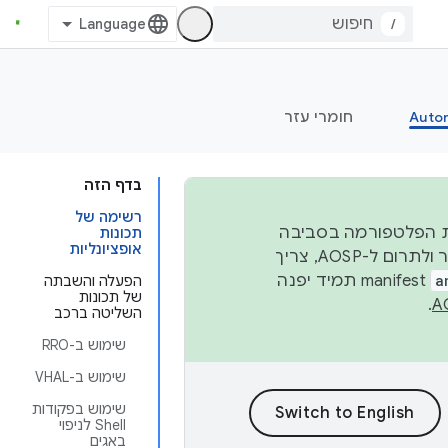
/
Auto
חומרי עזר
בדף הזה
רשימה של
 יציבות הפלטפורמה בסביבה
תכונות
אופציונליות
העסקית, נפרסם קוד מקור ב-AOSP ברבעון השני וברבעון הרביעי. כדי ליצור ולתרום ל-AOSP, צריך
a
manifest תמיד יפנה
הפעלה והשבתה
של תכונות
.
השליטה ברכב
שימוש ב-RRO
שימוש ב-VHAL
שימוש בפקודות
Shell לניפוי
באגים