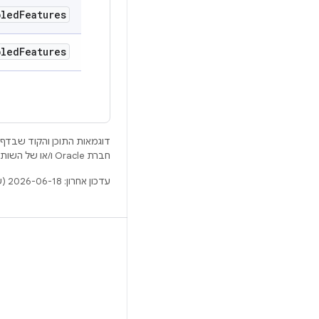
bled
Features
bled
Features
דוגמאות התוכן והקוד שבדף 
חברת Oracle ו/או של השותפים העצמאיים שלה.
עדכון אחרון: 2026-06-18 (שעון UTC).
BUILD
מאגר Android
דרישות
להסבר על ההורדה