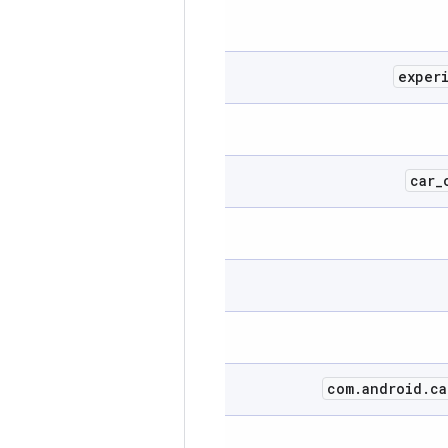
exper
car
_
com
.
android
.
ca