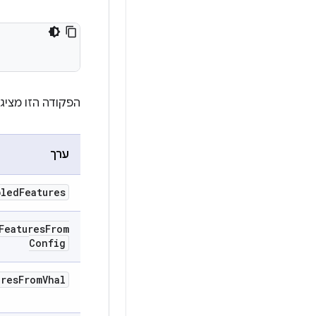
הפקודה הזו מציג
ערך
bled
Features
Features
From
Config
ures
From
Vhal