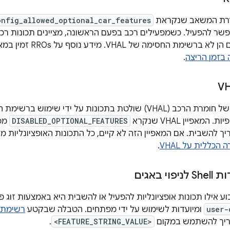
רת המשאב שנקראת
onfig_allowed_optional_car_features
פשר להפעיל. כשמפעילים רכב בפעם הראשונה, מציינים תכונות רכב
 החסימה של VHAL. מידע נוסף על RROs זמין במאמר בנושא
בזמן הריצה
.
שכבת ההפשטה של חומרת הרכב (VHAL) שולטת בתכונות על ידי ש
המאפיין VHAL שנקרא
DISABLED_OPTIONAL_FEATURES
מפר
הכללית על VHAL
.
י באגים
ע אילו תכונות אופציונליות להפעיל או להשבית היא באמצעות זוג
user-
ומיועדות לשימוש על ידי מפתחים. הטבלה שבקטע
רשימת ת
ריך להשתמש במקום
<FEATURE_STRING_VALUE>
.