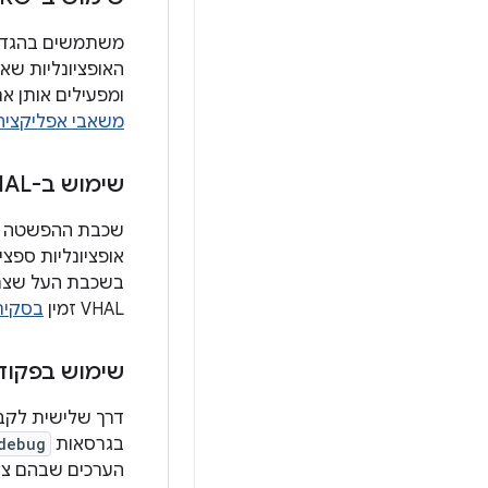
משתמשים בהגד
האופציונליות שא
ומפעילים אותן אם הן לא ברשימת
משאבי אפליקציה 
שימוש ב-VHAL
אופציונליות ספציפיות. 
VHAL זמין
בסקירה 
שימוש בפקודות Shell לניפו
דרך שלישית לקבו
בגרסאות
debug
הערכים שבהם צ