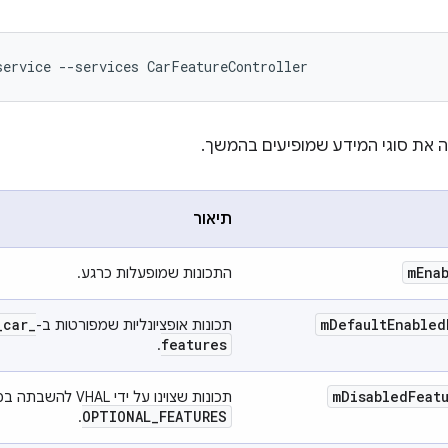
ה את סוגי המידע שמופיעים בהמשך.
תיאור
m
Ena
התכונות שמופעלות כרגע.
_
car
_
m
Default
Enabled
תכונות אופציונליות שמפורטות ב-
features
.
m
Disabled
Feat
תכונות שצוינו על ידי VHAL להשבתה במאפיין VHAL,
OPTIONAL
_
FEATURES
.