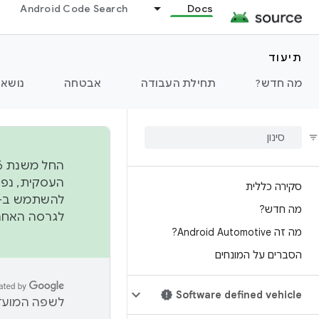
Android Code Search
Docs
תיעוד
מה חדש?
תחילת העבודה
אבטחה
נושאי
סקירה כללית
להשתמש ב-
מה חדש?
לגרסה האחרונה שנדחפה 
מה זה Android Automotive?
הסברים על המונחים
Software defined vehicle
לשפה המועדפ