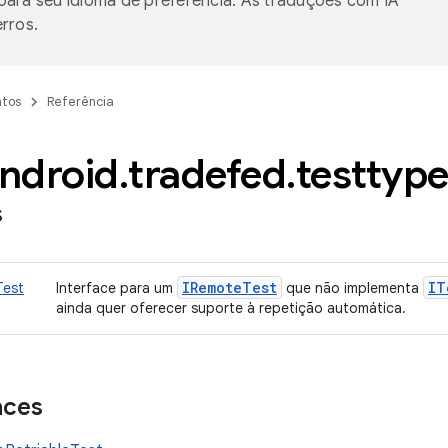
ara seu idioma de preferência. As traduções com IA
rros.
tos
Referência
ndroid
.
tradefed
.
testtyp
s
IRemote
Test
IT
Test
Interface para um
que não implementa
ainda quer oferecer suporte à repetição automática.
aces