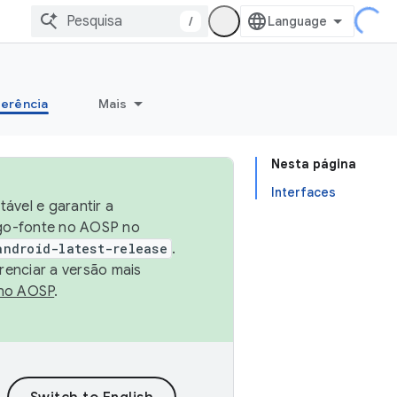
/
erência
Mais
Nesta página
Interfaces
ável e garantir a
igo-fonte no AOSP no
android-latest-release
.
renciar a versão mais
no AOSP
.