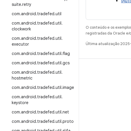
IAut
suite
.
retry
com
.
android
.
tradefed
.
util
com
.
android
.
tradefed
.
util
.
O conteúdo e os exemplos 
clockwork
registradas da Oracle e/o
com
.
android
.
tradefed
.
util
.
Última atualização 2025
executor
com
.
android
.
tradefed
.
util
.
flag
com
.
android
.
tradefed
.
util
.
gcs
CRIAR
com
.
android
.
tradefed
.
util
.
hostmetric
Repositório do Android
com
.
android
.
tradefed
.
util
.
image
Requisitos
com
.
android
.
tradefed
.
util
.
Como fazer o download
keystore
Visualizar códigos binários
com
.
android
.
tradefed
.
util
.
net
Imagens de fábrica
com
.
android
.
tradefed
.
util
.
proto
Códigos binários do driver
com
.
android
.
tradefed
.
util
.
sl4a