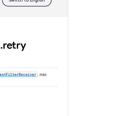
e
.
retry
est
Filter
Receiver
, mas