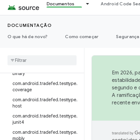
Documentos
Android Code Se
com.android.tradefed.targetpre
p.multi
com.android.tradefed.targetpre
DOCUMENTAÇÃO
p.suite
O que há de novo?
Como começar
Segurança
com
.
android
.
tradefed
.
targetprep
.
sync
com
.
android
.
tradefed
.
testtype
com
.
android
.
tradefed
.
testtype
.
Em 2026, pa
binary
estabilidad
com
.
android
.
tradefed
.
testtype
.
segundo e q
coverage
A ramificaç
com
.
android
.
tradefed
.
testtype
.
recente env
host
com
.
android
.
tradefed
.
testtype
.
junit4
com
.
android
.
tradefed
.
testtype
.
mobly