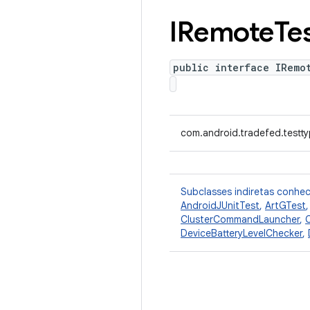
IRemote
Te
public interface IRemo
com.android.tradefed.testt
Subclasses indiretas conhe
AndroidJUnitTest
,
ArtGTest
ClusterCommandLauncher
,
DeviceBatteryLevelChecker
,