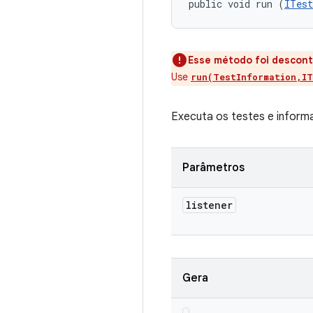
public void run (
ITest
Esse método foi descont
Use
run(TestInformation,IT
Executa os testes e informa 
Parâmetros
listener
Gera