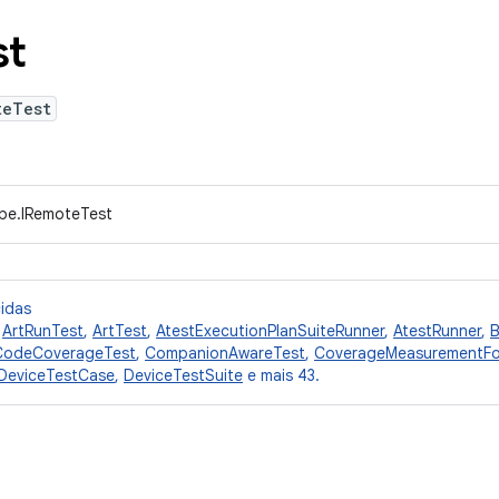
st
teTest
ype.IRemoteTest
cidas
,
ArtRunTest
,
ArtTest
,
AtestExecutionPlanSuiteRunner
,
AtestRunner
,
B
CodeCoverageTest
,
CompanionAwareTest
,
CoverageMeasurementFo
DeviceTestCase
,
DeviceTestSuite
e mais 43.