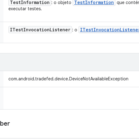
Test
Information
Test
Information
: o objeto
que contém
executar testes.
ITest
Invocation
Listener
ITest
Invocation
Listene
: o
com.android.tradefed.device.DeviceNotAvailableException
ber