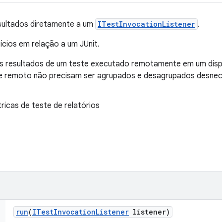
sultados diretamente a um
ITestInvocationListener
.
ícios em relação a um JUnit.
 os resultados de um teste executado remotamente em um dispo
te remoto não precisam ser agrupados e desagrupados desnec
ricas de teste de relatórios
run
(
ITest
Invocation
Listener
listener)