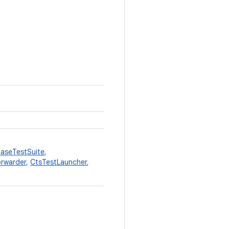
aseTestSuite
,
rwarder
,
CtsTestLauncher
,