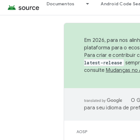
Documentos
Android Code Se
Em 2026, para nos alin
plataforma para o ecos
Para criar e contribuir
latest-release
sempre
consulte
Mudanças no
O G
para seu idioma de pre
AOSP