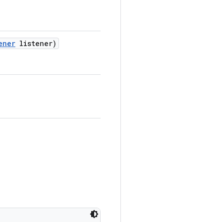
ener
listener)