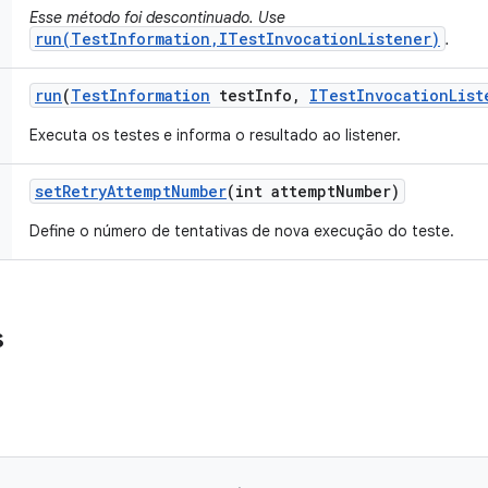
Esse método foi descontinuado. Use
run(TestInformation,ITestInvocationListener)
.
run
(
Test
Information
test
Info
,
ITest
Invocation
List
Executa os testes e informa o resultado ao listener.
set
Retry
Attempt
Number
(int attempt
Number)
Define o número de tentativas de nova execução do teste.
s