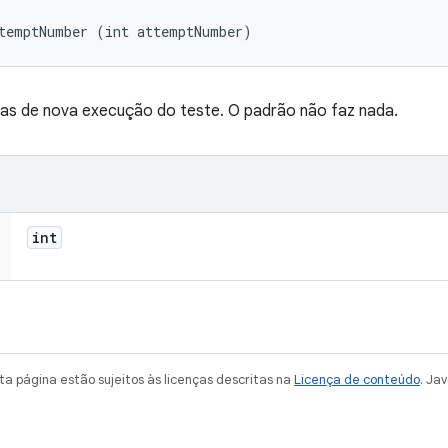
ttemptNumber (int attemptNumber)
vas de nova execução do teste. O padrão não faz nada.
int
a página estão sujeitos às licenças descritas na
Licença de conteúdo
. Ja