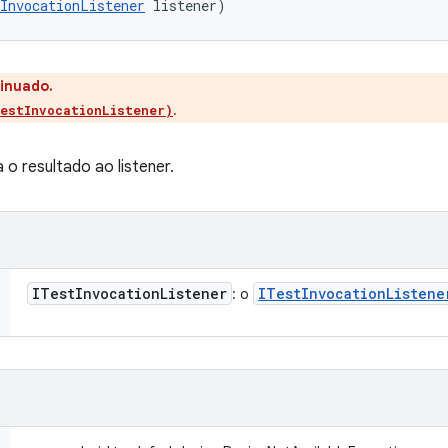
InvocationListener
 listener)
inuado.
.
estInvocationListener)
o resultado ao listener.
ITest
Invocation
Listener
ITest
Invocation
Listene
: o