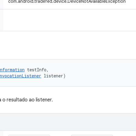
com.android.tradefed.device.DeviceNotAvailableException
nformation
 testInfo, 

nvocationListener
 listener)
o resultado ao listener.