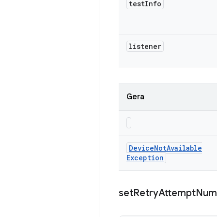
test
Info
listener
Gera
Device
Not
Available
Exception
set
Retry
Attempt
Num