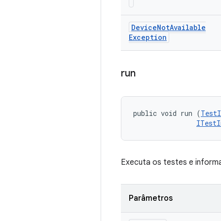
Device
Not
Available
Exception
run
public void run (
TestI
ITestI
Executa os testes e informa 
Parâmetros