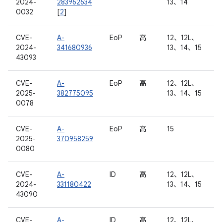
2024-
283962634
13、14
0032
[
2
]
CVE-
A-
EoP
高
12、12L、
2024-
341680936
13、14、15
43093
CVE-
A-
EoP
高
12、12L、
2025-
382775095
13、14、15
0078
CVE-
A-
EoP
高
15
2025-
370958259
0080
CVE-
A-
ID
高
12、12L、
2024-
331180422
13、14、15
43090
CVE-
A-
ID
高
12、12L、