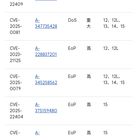
22409
CVE-
A-
DoS
重
12、12L、
2025-
347735428
大
13、14、15
0081
CVE-
A-
EoP
高
12、12L
2023-
228837201
21125
CVE-
A-
EoP
高
12、12L、
2025-
345258562
13、14、15
0079
CVE-
A-
EoP
高
15
2025-
375159480
22404
CVE-
A-
EoP
高
15