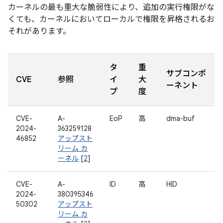
カーネルの最も重大な脆弱性により、追加の実行権限がな
くても、カーネルにおいてローカルで権限を昇格されるお
それがあります。
タ
重
サブコンポ
CVE
参照
イ
大
ーネント
プ
度
CVE-
A-
EoP
高
dma-buf
2024-
363259128
46852
アップスト
リーム カ
ーネル
[
2
]
CVE-
A-
ID
高
HID
2024-
380395346
50302
アップスト
リーム カ