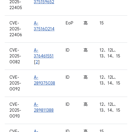
2025-
375159652
22405
CVE-
A-
EoP
高
15
2025-
375160214
22406
CVE-
A-
ID
高
12、12L、
2025-
376461551
13、14、15
0082
[
2
]
CVE-
A-
ID
高
12、12L、
2025-
289375038
13、14、15
0092
CVE-
A-
ID
高
12、12L、
2025-
289811388
13、14、15
0093
CVE-
A-
ID
高
15