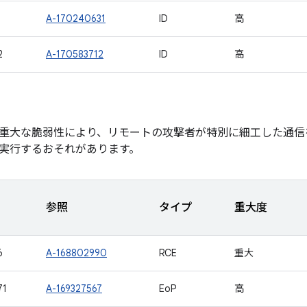
1
A-170240631
ID
高
2
A-170583712
ID
高
重大な脆弱性により、リモートの攻撃者が特別に細工した通信
実行するおそれがあります。
参照
タイプ
重大度
6
A-168802990
RCE
重大
71
A-169327567
EoP
高