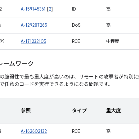
2
A-159145361
[
2
]
ID
高
6
A-129287265
DoS
高
99
A-171232105
RCE
中程度
レームワーク
の脆弱性で最も重大度が高いのは、リモートの攻撃者が特別に
で任意のコードを実行できるようになる問題です。
参照
タイプ
重大度
8
A-162602132
RCE
高