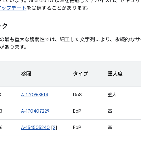
ています。Android 10 以降を搭載したデバイスは、セキュ
 アップデート
を受信することがあります。
ーク
の最も重大な脆弱性では、細工した文字列により、永続的なサ
があります。
参照
タイプ
重大度
3
A-170968514
DoS
重大
3
A-170407229
EoP
高
6
A-154505240
[
2
]
EoP
高