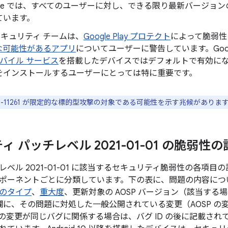
gle では、すべてのユーザーに対し、できる限り最新バージョンの 
ています。
d セキュリティ チームは、
Google Play プロテクト
によって脆弱性
な可能性があるアプリ
についてユーザーに警告しています。Googl
 モバイル サービス
を搭載したデバイスではデフォルトで有効になってお
をインストールするユーザーにとっては特に重要です。
2020-11261 が限定的な標的型攻撃の対象である可能性を示す兆候がありま
 パッチレベル 2021-01-01 の脆弱性
ベル 2021-01-01 に該当するセキュリティ脆弱性の各項
ポーネントごとに分類しています。下の表に、問題の内容について
のタイプ
、
重大度
、更新対象の AOSP バージョン（該当す
 の欄に、その問題に対処した一般公開されている変更（AOSP 
の変更が同じバグに関係する場合は、バグ ID の後に記載され