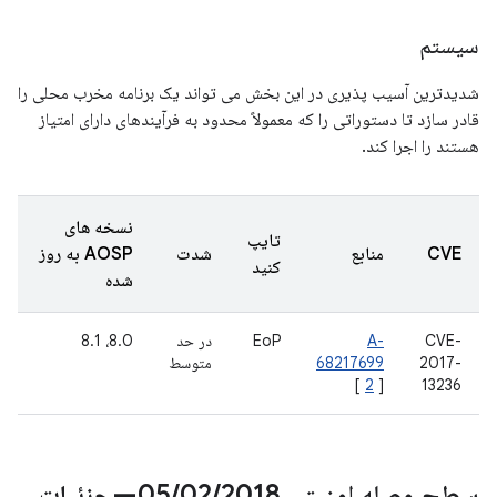
سیستم
شدیدترین آسیب پذیری در این بخش می تواند یک برنامه مخرب محلی را
قادر سازد تا دستوراتی را که معمولاً محدود به فرآیندهای دارای امتیاز
هستند را اجرا کند.
نسخه های
تایپ
CVE
منابع
شدت
AOSP به روز
کنید
شده
CVE-
A-
EoP
در حد
8.0، 8.1
2017-
68217699
متوسط
[
2
]
13236
سطح وصله امنیتی 05
/
02
/
2018—جزئیات