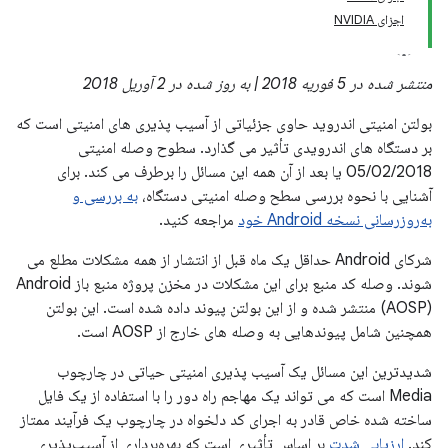
اجزای NVIDIA
منتشر شده در 5 فوریه 2018 | به روز شده در 2 آوریل 2018
بولتن امنیتی اندروید حاوی جزئیاتی از آسیب پذیری های امنیتی است که
بر دستگاه های اندرویدی تأثیر می گذارد. سطوح وصله امنیتی
05/02/2018 یا بعد از آن همه این مسائل را برطرف می کند. برای
آشنایی با نحوه بررسی سطح وصله امنیتی دستگاه،
به بررسی و
به‌روزرسانی نسخه Android خود
مراجعه کنید.
شرکای Android حداقل یک ماه قبل از انتشار از همه مشکلات مطلع می
شوند. وصله کد منبع برای این مشکلات در مخزن پروژه منبع باز Android
(AOSP) منتشر شده و از این بولتن پیوند داده شده است. این بولتن
همچنین شامل پیوندهایی به وصله های خارج از AOSP است.
شدیدترین این مسائل یک آسیب پذیری امنیتی حیاتی در چارچوب
Media است که می تواند یک مهاجم راه دور را با استفاده از یک فایل
ساخته شده خاص قادر به اجرای کد دلخواه در چارچوب یک فرآیند ممتاز
کند.
ارزیابی شدت
بر اساس تأثیری است که بهره‌برداری از آسیب‌پذیری