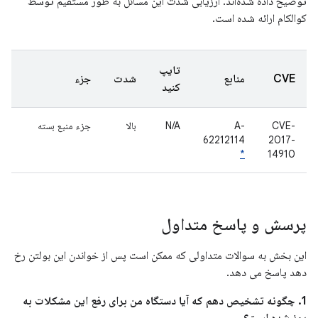
توضیح داده شده‌اند. ارزیابی شدت این مسائل به طور مستقیم توسط
کوالکام ارائه شده است.
تایپ
CVE
منابع
شدت
جزء
کنید
CVE-
A-
N/A
بالا
جزء منبع بسته
62212114
2017-
*
14910
پرسش و پاسخ متداول
این بخش به سوالات متداولی که ممکن است پس از خواندن این بولتن رخ
دهد پاسخ می دهد.
1. چگونه تشخیص دهم که آیا دستگاه من برای رفع این مشکلات به