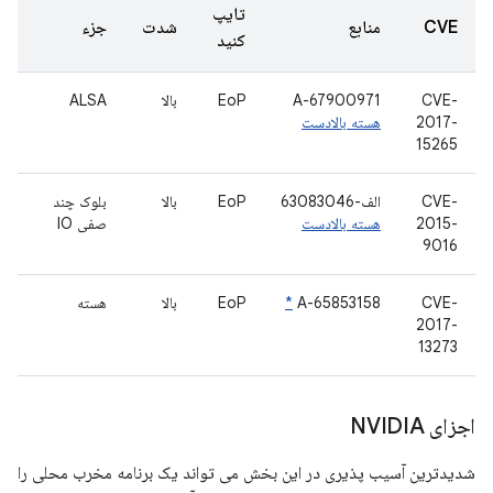
تایپ
CVE
منابع
شدت
جزء
کنید
CVE-
A-67900971
EoP
بالا
ALSA
2017-
هسته بالادست
15265
CVE-
الف-63083046
EoP
بالا
بلوک چند
2015-
هسته بالادست
صفی IO
9016
CVE-
A-65853158
*
EoP
بالا
هسته
2017-
13273
اجزای NVIDIA
شدیدترین آسیب پذیری در این بخش می تواند یک برنامه مخرب محلی را