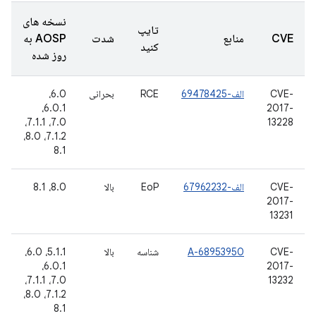
نسخه های
تایپ
CVE
منابع
شدت
AOSP به
کنید
روز شده
CVE-
الف-69478425
RCE
بحرانی
6.0،
6.0.1،
2017-
7.0، 7.1.1،
13228
7.1.2، 8.0،
8.1
CVE-
الف-67962232
EoP
بالا
8.0، 8.1
2017-
13231
CVE-
A-68953950
شناسه
بالا
5.1.1، 6.0،
6.0.1،
2017-
7.0، 7.1.1،
13232
7.1.2، 8.0،
8.1