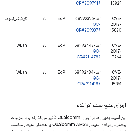
CR#2097917
15829
CVE-
الف-68992396
EoP
بالا
گرافیک_لینوکس
QC-
2017-
CR#2093377
15820
CVE-
الف-68992443
EoP
بالا
WLan
QC-
2017-
CR#2114789
17764
CVE-
الف-68992434
EoP
بالا
WLan
QC-
2017-
CR#2114187
15861
اجزای منبع بسته کوالکام
این آسیب‌پذیری‌ها بر اجزای Qualcomm تأثیر می‌گذارند و با جزئیات
بیشتر در بولتن امنیتی Qualcomm AMSS یا هشدار امنیتی مناسب