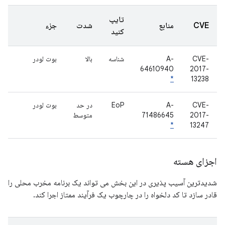
تایپ
CVE
منابع
شدت
جزء
کنید
CVE-
A-
شناسه
بالا
بوت لودر
64610940
2017-
*
13238
CVE-
A-
EoP
در حد
بوت لودر
2017-
71486645
متوسط
*
13247
اجزای هسته
شدیدترین آسیب پذیری در این بخش می تواند یک برنامه مخرب محلی را
قادر سازد تا کد دلخواه را در چارچوب یک فرآیند ممتاز اجرا کند.