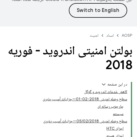
AOSP
اسناد
امنیت
بولتن امنیتی اندروید - فوریه
2018
در این صفحه
کاهش خدمات اندروید و گوگل
سطح وصله امنیتی 2018-02-01—جزئیات آسیب پذیری
چارچوب رسانه ای
سیستم
سطح وصله امنیتی 05/02/2018—جزئیات آسیب پذیری
اجزای HTC
اجزای هسته