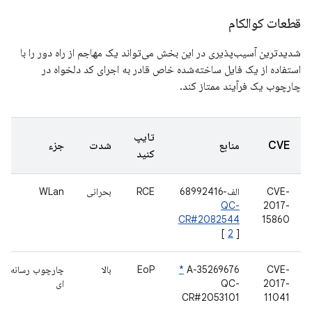
قطعات کوالکام
شدیدترین آسیب‌پذیری در این بخش می‌تواند یک مهاجم از راه دور را با
استفاده از یک فایل ساخته‌شده خاص قادر به اجرای کد دلخواه در
چارچوب یک فرآیند ممتاز کند.
تایپ
CVE
منابع
شدت
جزء
کنید
CVE-
الف-68992416
RCE
بحرانی
WLan
QC-
2017-
CR#2082544
15860
[
2
]
CVE-
A-35269676
*
EoP
بالا
چارچوب رسانه
2017-
QC-
ای
CR#2053101
11041