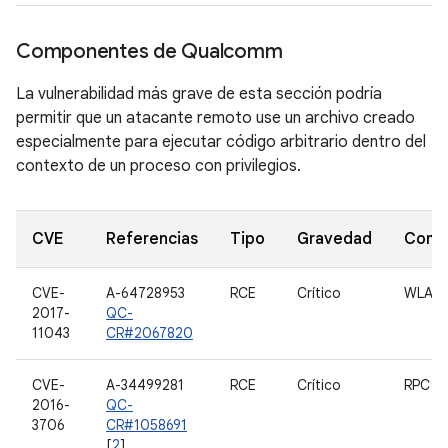
Componentes de Qualcomm
La vulnerabilidad más grave de esta sección podría
permitir que un atacante remoto use un archivo creado
especialmente para ejecutar código arbitrario dentro del
contexto de un proceso con privilegios.
CVE
Referencias
Tipo
Gravedad
Comp
CVE-
A-64728953
RCE
Crítico
WLAN
2017-
QC-
11043
CR#2067820
CVE-
A-34499281
RCE
Crítico
RPC d
2016-
QC-
3706
CR#1058691
[
2
]