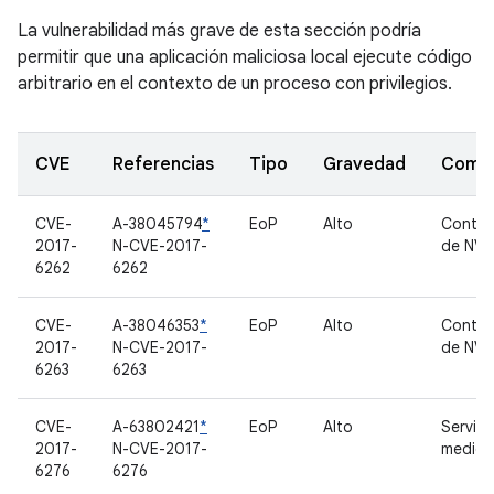
La vulnerabilidad más grave de esta sección podría
permitir que una aplicación maliciosa local ejecute código
arbitrario en el contexto de un proceso con privilegios.
CVE
Referencias
Tipo
Gravedad
Comp
CVE-
A-38045794
*
EoP
Alto
Contro
2017-
N-CVE-2017-
de NVI
6262
6262
CVE-
A-38046353
*
EoP
Alto
Contro
2017-
N-CVE-2017-
de NVI
6263
6263
CVE-
A-63802421
*
EoP
Alto
Servid
2017-
N-CVE-2017-
medios
6276
6276