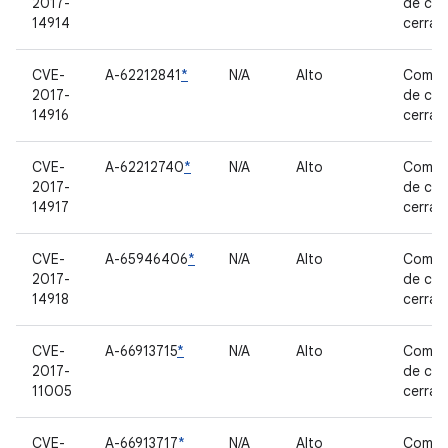
2017-
de có
14914
cerrad
CVE-
A-62212841
*
N/A
Alto
Compo
2017-
de có
14916
cerrad
CVE-
A-62212740
*
N/A
Alto
Compo
2017-
de có
14917
cerrad
CVE-
A-65946406
*
N/A
Alto
Compo
2017-
de có
14918
cerrad
CVE-
A-66913715
*
N/A
Alto
Compo
2017-
de có
11005
cerrad
CVE-
A-66913717
*
N/A
Alto
Compo