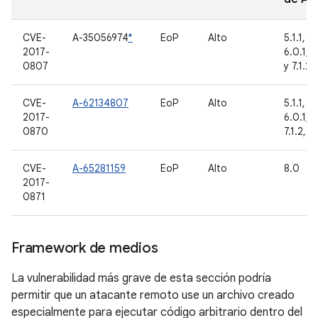
CVE-
A-35056974
*
EoP
Alto
5.1.1, 6
2017-
6.0.1, 7
0807
y 7.1.2
CVE-
A-62134807
EoP
Alto
5.1.1, 6
2017-
6.0.1, 7.
0870
7.1.2, 8
CVE-
A-65281159
EoP
Alto
8.0
2017-
0871
Framework de medios
La vulnerabilidad más grave de esta sección podría
permitir que un atacante remoto use un archivo creado
especialmente para ejecutar código arbitrario dentro del