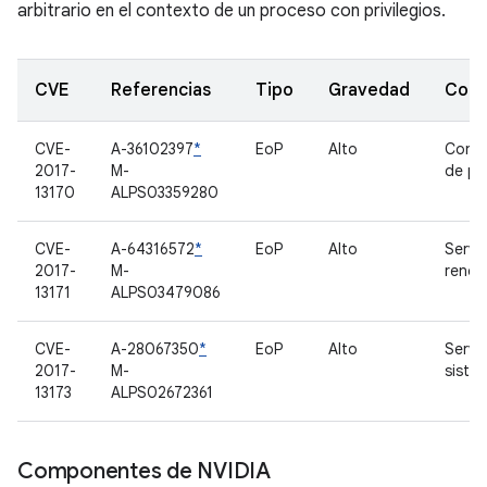
arbitrario en el contexto de un proceso con privilegios.
CVE
Referencias
Tipo
Gravedad
Com
CVE-
A-36102397
*
EoP
Alto
Contr
2017-
M-
de pa
13170
ALPS03359280
CVE-
A-64316572
*
EoP
Alto
Servi
2017-
M-
rendi
13171
ALPS03479086
CVE-
A-28067350
*
EoP
Alto
Servi
2017-
M-
siste
13173
ALPS02672361
Componentes de NVIDIA