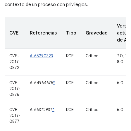
contexto de un proceso con privilegios.
Versi
CVE
Referencias
Tipo
Gravedad
actual
de A
CVE-
A-65290323
RCE
Crítico
7.0, 7.1.
2017-
8.0
0872
CVE-
A-64964675
*
RCE
Crítico
6.0
2017-
0876
CVE-
A-66372937
*
RCE
Crítico
6.0
2017-
0877