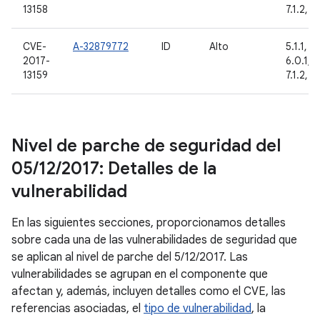
13158
7.1.2, 8
CVE-
A-32879772
ID
Alto
5.1.1, 6
2017-
6.0.1, 7.
13159
7.1.2, 8
Nivel de parche de seguridad del
05
/
12
/
2017: Detalles de la
vulnerabilidad
En las siguientes secciones, proporcionamos detalles
sobre cada una de las vulnerabilidades de seguridad que
se aplican al nivel de parche del 5/12/2017. Las
vulnerabilidades se agrupan en el componente que
afectan y, además, incluyen detalles como el CVE, las
referencias asociadas, el
tipo de vulnerabilidad
, la