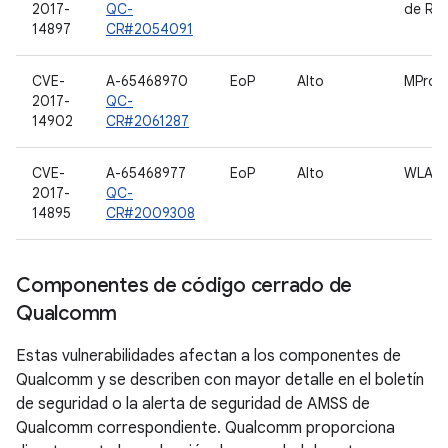
2017-
QC-
de RP
14897
CR#2054091
CVE-
A-65468970
EoP
Alto
MProc
2017-
QC-
14902
CR#2061287
CVE-
A-65468977
EoP
Alto
WLAN
2017-
QC-
14895
CR#2009308
Componentes de código cerrado de
Qualcomm
Estas vulnerabilidades afectan a los componentes de
Qualcomm y se describen con mayor detalle en el boletín
de seguridad o la alerta de seguridad de AMSS de
Qualcomm correspondiente. Qualcomm proporciona