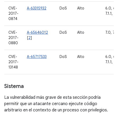
CVE-
A-63315932
DoS
Alto
6.0, 6.0
2017-
7.1.1, 7.
0874
CVE-
A-65646012
DoS
Alto
7.0, 7.1.
2017-
[
2
]
0880
CVE-
A-65717533
DoS
Alto
6.0, 6.0
2017-
7.1.1, 7.
13148
Sistema
La vulnerabilidad más grave de esta sección podría
permitir que un atacante cercano ejecute código
arbitrario en el contexto de un proceso con privilegios.