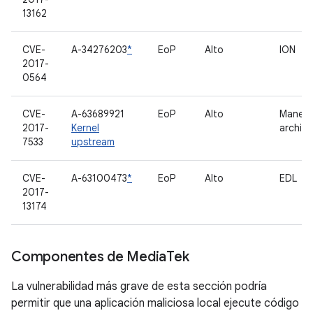
13162
CVE-
A-34276203
*
EoP
Alto
ION
2017-
0564
CVE-
A-63689921
EoP
Alto
Manejo
2017-
Kernel
archiv
7533
upstream
CVE-
A-63100473
*
EoP
Alto
EDL
2017-
13174
Componentes de Media
Tek
La vulnerabilidad más grave de esta sección podría
permitir que una aplicación maliciosa local ejecute código