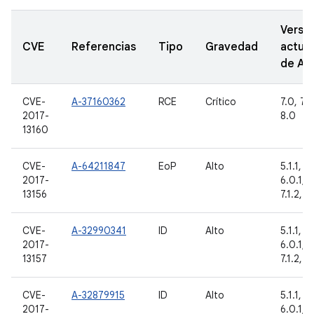
Versi
CVE
Referencias
Tipo
Gravedad
actual
de A
CVE-
A-37160362
RCE
Crítico
7.0, 7.1.
2017-
8.0
13160
CVE-
A-64211847
EoP
Alto
5.1.1, 6
2017-
6.0.1, 7.
13156
7.1.2, 8
CVE-
A-32990341
ID
Alto
5.1.1, 6
2017-
6.0.1, 7.
13157
7.1.2, 8
CVE-
A-32879915
ID
Alto
5.1.1, 6
2017-
6.0.1, 7.