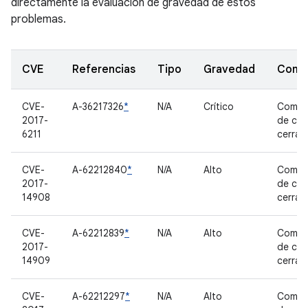
directamente la evaluación de gravedad de estos
problemas.
CVE
Referencias
Tipo
Gravedad
Comp
CVE-
A-36217326
*
N/A
Crítico
Compo
2017-
de có
6211
cerrad
CVE-
A-62212840
*
N/A
Alto
Compo
2017-
de có
14908
cerrad
CVE-
A-62212839
*
N/A
Alto
Compo
2017-
de có
14909
cerrad
CVE-
A-62212297
*
N/A
Alto
Compo