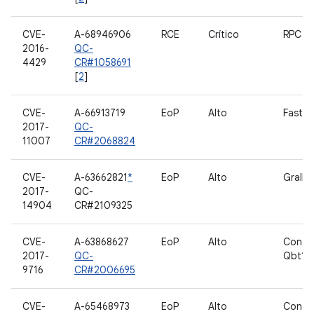
CVE-
A-68946906
RCE
Crítico
RPC d
2016-
QC-
4429
CR#1058691
[
2
]
CVE-
A-66913719
EoP
Alto
Fastb
2017-
QC-
11007
CR#2068824
CVE-
A-63662821
*
EoP
Alto
Grallo
2017-
QC-
14904
CR#2109325
CVE-
A-63868627
EoP
Alto
Contr
2017-
QC-
Qbt1
9716
CR#2006695
CVE-
A-65468973
EoP
Alto
Contr