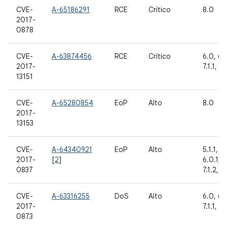
CVE-
A-65186291
RCE
Crítico
8.0
2017-
0878
CVE-
A-63874456
RCE
Crítico
6.0, 6.0
2017-
7.1.1, 7.
13151
CVE-
A-65280854
EoP
Alto
8.0
2017-
13153
CVE-
A-64340921
EoP
Alto
5.1.1, 6
2017-
[
2
]
6.0.1, 7.
0837
7.1.2, 8
CVE-
A-63316255
DoS
Alto
6.0, 6.0
2017-
7.1.1, 7.
0873