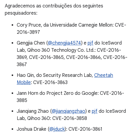
Agradecemos as contribuições dos seguintes
pesquisadores:
Cory Pruce, da Universidade Carnegie Mellon: CVE-
2016-3897
Gengjia Chen (
@chengjia4574
) e
pjf
do IceSword
Lab, Qihoo 360 Technology Co. Ltd.: CVE-2016-
3869, CVE-2016-3865, CVE-2016-3866, CVE-2016-
3867
Hao Qin, do Security Research Lab,
Cheetah
Mobile
: CVE-2016-3863
Jann Horn do Project Zero do Google: CVE-2016-
3885
Jianqiang Zhao (
@jianqiangzhao
) e
pjf
do IceSword
Lab, Qihoo 360: CVE-2016-3858
Joshua Drake (
@jduck
): CVE-2016-3861