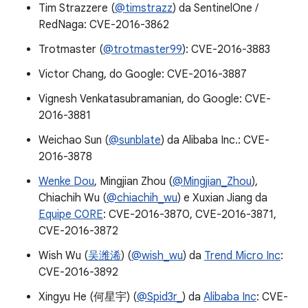
Tim Strazzere (
@timstrazz
) da SentinelOne /
RedNaga: CVE-2016-3862
Trotmaster (
@trotmaster99
): CVE-2016-3883
Victor Chang, do Google: CVE-2016-3887
Vignesh Venkatasubramanian, do Google: CVE-
2016-3881
Weichao Sun (
@sunblate
) da Alibaba Inc.: CVE-
2016-3878
Wenke Dou
, Mingjian Zhou (
@Mingjian_Zhou
),
Chiachih Wu (
@chiachih_wu
) e Xuxian Jiang da
Equipe C0RE
: CVE-2016-3870, CVE-2016-3871,
CVE-2016-3872
Wish Wu (
吴潍浠
) (
@wish_wu
) da
Trend Micro Inc
:
CVE-2016-3892
Xingyu He (何星宇) (
@Spid3r_
) da
Alibaba Inc
: CVE-