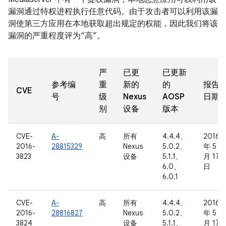
漏洞通过特权进程执行任意代码。由于攻击者可以利用该漏
洞使第三方应用在本地获取超出规定的权能，因此我们将该
漏洞的严重程度评为“高”。
严
已更
已更新
参考编
重
新的
的
报告
CVE
号
级
Nexus
AOSP
日期
别
设备
版本
CVE-
A-
高
所有
4.4.4、
2016
2016-
28815329
Nexus
5.0.2、
年 5
3823
设备
5.1.1、
月 17
6.0、
日
6.0.1
CVE-
A-
高
所有
4.4.4、
2016
2016-
28816827
Nexus
5.0.2、
年 5
3824
设备
5.1.1、
月 17