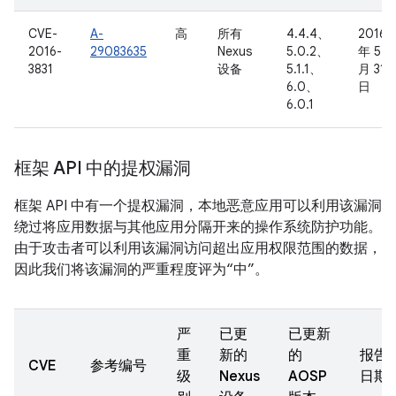
CVE-
A-
高
所有
4.4.4、
2016
2016-
29083635
Nexus
5.0.2、
年 5
3831
设备
5.1.1、
月 31
6.0、
日
6.0.1
框架 API 中的提权漏洞
框架 API 中有一个提权漏洞，本地恶意应用可以利用该漏洞
绕过将应用数据与其他应用分隔开来的操作系统防护功能。
由于攻击者可以利用该漏洞访问超出应用权限范围的数据，
因此我们将该漏洞的严重程度评为“中”。
严
已更
已更新
重
新的
的
报告
CVE
参考编号
级
Nexus
AOSP
日期