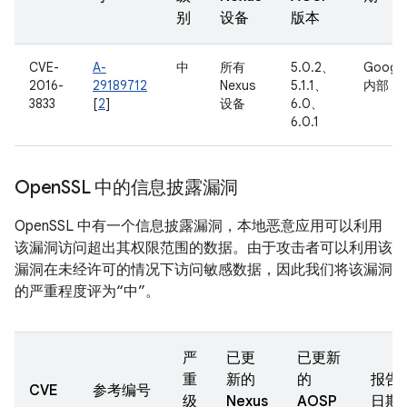
别
设备
版本
CVE-
A-
中
所有
5.0.2、
Googl
2016-
29189712
Nexus
5.1.1、
内部
3833
[
2
]
设备
6.0、
6.0.1
Open
SSL 中的信息披露漏洞
OpenSSL 中有一个信息披露漏洞，本地恶意应用可以利用
该漏洞访问超出其权限范围的数据。由于攻击者可以利用该
漏洞在未经许可的情况下访问敏感数据，因此我们将该漏洞
的严重程度评为“中”。
严
已更
已更新
重
新的
的
报告
CVE
参考编号
级
Nexus
AOSP
日期