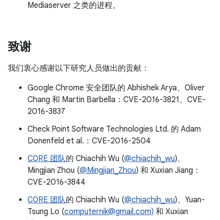
Mediaserver 之类的进程。
致谢
我们衷心感谢以下研究人员做出的贡献：
Google Chrome 安全团队的 Abhishek Arya、Oliver
Chang 和 Martin Barbella：CVE-2016-3821、CVE-
2016-3837
Check Point Software Technologies Ltd. 的 Adam
Donenfeld et al.：CVE-2016-2504
C0RE 团队
的 Chiachih Wu (
@chiachih_wu
)、
Mingjian Zhou (
@Mingjian_Zhou
) 和 Xuxian Jiang：
CVE-2016-3844
C0RE 团队
的 Chiachih Wu (
@chiachih_wu
)、Yuan-
Tsung Lo (
computernik@gmail.com)
和 Xuxian