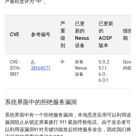
严重程度评为“中”。
严
已更
已更新
重
新的
的
报告
CVE
参考编号
级
Nexus
AOSP
期
别
设备
版本
CVE-
A-
中
所有
5.0.2、
Googl
2016-
28164077
Nexus
5.1.1、
内部
3837
设备
6.0、
6.0.1
系统界面中的拒绝服务漏洞
系统界面中有一个拒绝服务漏洞，本地恶意应用可以利用该
漏洞阻止从锁定屏幕拨打 911 紧急呼救电话。由于攻击者可
以利用该漏洞针对关键功能发起拒绝服务攻击，因此我们将