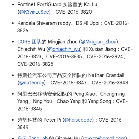
Fortinet FortiGuard 实验室的 Kai Lu
(
@K3vinLuSec
)：CVE-2016-3820
Kandala Shivaram reddy、DS 和 Uppi：CVE-2016-
3826
C0RE 团队
的 Mingjian Zhou (
@Mingjian_Zhou
)、
Chiachih Wu (
@chiachih_wu
) 和 Xuxian Jiang：CVE-
2016-3823、CVE-2016-3835、CVE-2016-3824、
CVE-2016-3825
特斯拉汽车公司产品安全团队的 Nathan Crandall
(
@natecray
)：CVE-2016-3847、CVE-2016-3848
阿里巴巴移动安全团队的 Peng Xiao、Chengming
Yang、Ning You、Chao Yang 和 Yang Song：CVE-
2016-3845
趋势科技的 Peter Pi (
@heisecode
)：CVE-2016-
3849
乌云 TangLab
的 Qianwei Hu (
rayxcp@gmail.com
)：