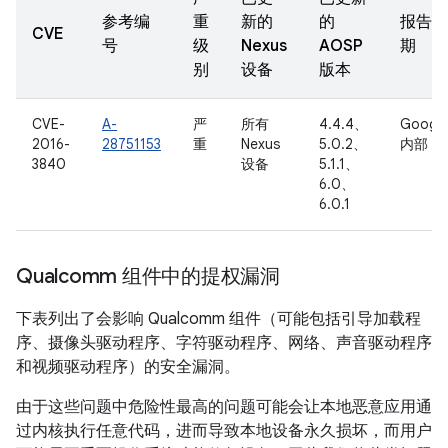
参考编
重
新的
的
报告日
CVE
号
级
Nexus
AOSP
期
别
设备
版本
CVE-
A-
严
所有
4.4.4、
Googl
2016-
28751153
重
Nexus
5.0.2、
内部
3840
设备
5.1.1、
6.0、
6.0.1
Qualcomm 组件中的提权漏洞
下表列出了会影响 Qualcomm 组件（可能包括引导加载程
序、摄像头驱动程序、字符驱动程序、网络、声音驱动程序
和视频驱动程序）的安全漏洞。
由于这些问题中危险性最高的问题可能会让本地恶意应用通
过内核执行任意代码，进而导致本地设备永久损坏，而用户