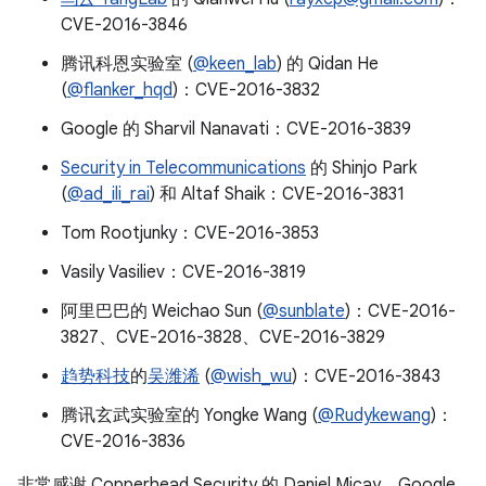
CVE-2016-3846
腾讯科恩实验室 (
@keen_lab
) 的 Qidan He
(
@flanker_hqd
)：CVE-2016-3832
Google 的 Sharvil Nanavati：CVE-2016-3839
Security in Telecommunications
的 Shinjo Park
(
@ad_ili_rai
) 和 Altaf Shaik：CVE-2016-3831
Tom Rootjunky：CVE-2016-3853
Vasily Vasiliev：CVE-2016-3819
阿里巴巴的 Weichao Sun (
@sunblate
)：CVE-2016-
3827、CVE-2016-3828、CVE-2016-3829
趋势科技
的
吴潍浠
(
@wish_wu
)：CVE-2016-3843
腾讯玄武实验室的 Yongke Wang (
@Rudykewang
)：
CVE-2016-3836
非常感谢 Copperhead Security 的 Daniel Micay、Google