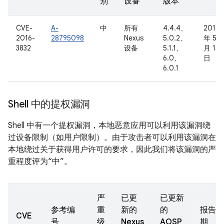
别
设备
版本
CVE-
A-
中
所有
4.4.4、
2016
2016-
28795098
Nexus
5.0.2、
年 5
3832
设备
5.1.1、
月 15
6.0、
日
6.0.1
Shell 中的提权漏洞
Shell 中有一个提权漏洞，本地恶意应用可以利用该漏洞绕
过设备限制（如用户限制）。由于攻击者可以利用该漏洞在
本地绕过关于获得用户许可的要求，因此我们将该漏洞的严
重程度评为“中”。
严
已更
已更新
参考编
重
新的
的
报告日
CVE
号
级
Nexus
AOSP
期