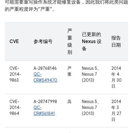
可能需要重写操作系统才能修复设备，因此我们将此类问题
的严重程度评为“严重”。
严
已更新的
重
报告
CVE
参考编号
Nexus 设
级
日期
备
别
CVE-
A-28768146
严
Nexus 5、
2014
2014-
QC-
重
Nexus 7
年 4
9863
CR#549470
(2013)
月 30
日
CVE-
A-28747998
高
Nexus 5、
2014
2014-
QC-
Nexus 7
年 3
9864
CR#561841
(2013)
月 27
日