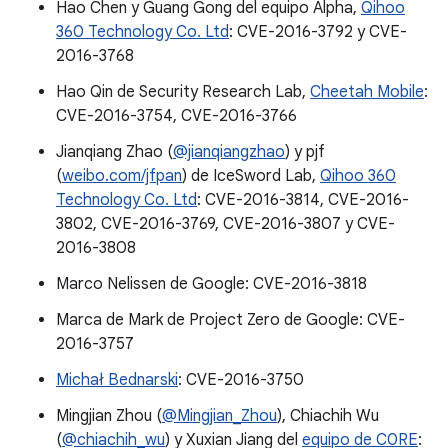
Hao Chen y Guang Gong del equipo Alpha,
Qihoo
360 Technology Co. Ltd
: CVE-2016-3792 y CVE-
2016-3768
Hao Qin de Security Research Lab,
Cheetah Mobile
:
CVE-2016-3754, CVE-2016-3766
Jianqiang Zhao (
@jianqiangzhao
) y pjf
(
weibo.com/jfpan
) de IceSword Lab,
Qihoo 360
Technology Co. Ltd
: CVE-2016-3814, CVE-2016-
3802, CVE-2016-3769, CVE-2016-3807 y CVE-
2016-3808
Marco Nelissen de Google: CVE-2016-3818
Marca de Mark de Project Zero de Google: CVE-
2016-3757
Michał Bednarski
: CVE-2016-3750
Mingjian Zhou (
@Mingjian_Zhou
), Chiachih Wu
(
@chiachih_wu
) y Xuxian Jiang del
equipo de C0RE
: