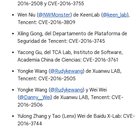
2016-2508 y CVE-2016-3755
Wen Niu (
@NWMonster
) de KeenLab (
@keen_lab
),
Tencent: CVE-2016-3809
Xiling Gong, del Departamento de Plataforma de
Seguridad de Tencent: CVE-2016-3745
Yacong Gu, del TCA Lab, Instituto de Software,
Academia China de Ciencias: CVE-2016-3761
Yongke Wang (
@Rudykewang
) de Xuanwu LAB,
Tencent: CVE-2016-2505
Yongke Wang (
@Rudykewang
) y Wei Wei
(
@Danny__Wei
) de Xuanwu LAB, Tencent: CVE-
2016-2506
Yulong Zhang y Tao (Lenx) Wei de Baidu X-Lab: CVE-
2016-3744