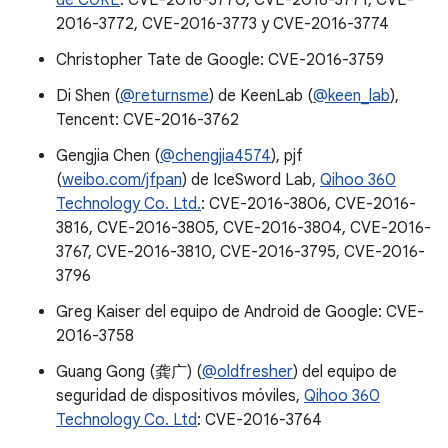
de C0RE
: CVE-2016-3770, CVE-2016-3771, CVE-
2016-3772, CVE-2016-3773 y CVE-2016-3774
Christopher Tate de Google: CVE-2016-3759
Di Shen (
@returnsme
) de KeenLab (
@keen_lab
),
Tencent: CVE-2016-3762
Gengjia Chen (
@chengjia4574
), pjf
(
weibo.com/jfpan
) de IceSword Lab,
Qihoo 360
Technology Co. Ltd.
: CVE-2016-3806, CVE-2016-
3816, CVE-2016-3805, CVE-2016-3804, CVE-2016-
3767, CVE-2016-3810, CVE-2016-3795, CVE-2016-
3796
Greg Kaiser del equipo de Android de Google: CVE-
2016-3758
Guang Gong (龚广) (
@oldfresher
) del equipo de
seguridad de dispositivos móviles,
Qihoo 360
Technology Co. Ltd
: CVE-2016-3764