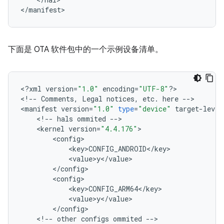
<
/
manifest
>
下面是 OTA 软件包中的一个示例设备清单。
<
?
xml
version
=
"1.0"
encoding
=
"UTF-8"
?>
<
!
--
Comments
,
Legal
notices
,
etc
.
here
--
>
<
manifest
version
=
"1.0"
type
=
"device"
target
-
level
<
!
--
hals
ommited
--
>
<
kernel
version
=
"4.4.176"
>
<
config
>
<
key
>
CONFIG_ANDROID
<
/
key
>
<
value
>
y
<
/
value
>
<
/
config
>
<
config
>
<
key
>
CONFIG_ARM64
<
/
key
>
<
value
>
y
<
/
value
>
<
/
config
>
<
!
--
other
configs
ommited
--
>