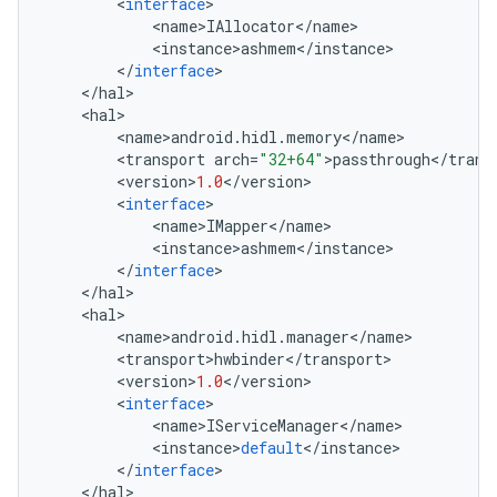
<
interface
>
<
name
>
IAllocator
<
/
name
>
<
instance
>
ashmem
<
/
instance
>
<
/
interface
>
<
/
hal
>
<
hal
>
<
name
>
android
.
hidl
.
memory
<
/
name
>
<
transport
arch
=
"32+64"
>
passthrough
<
/
trans
<
version
>
1.0
<
/
version
>
<
interface
>
<
name
>
IMapper
<
/
name
>
<
instance
>
ashmem
<
/
instance
>
<
/
interface
>
<
/
hal
>
<
hal
>
<
name
>
android
.
hidl
.
manager
<
/
name
>
<
transport
>
hwbinder
<
/
transport
>
<
version
>
1.0
<
/
version
>
<
interface
>
<
name
>
IServiceManager
<
/
name
>
<
instance
>
default
<
/
instance
>
<
/
interface
>
<
/
hal
>