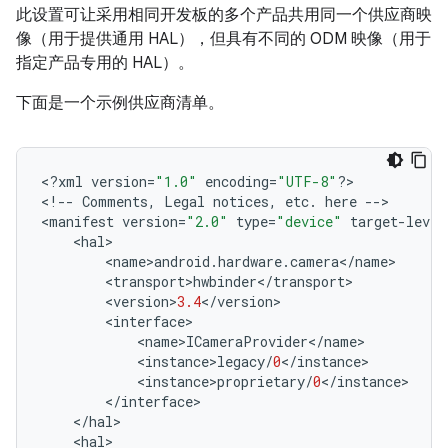
此设置可让采用相同开发板的多个产品共用同一个供应商映
像（用于提供通用 HAL），但具有不同的 ODM 映像（用于
指定产品专用的 HAL）。
下面是一个示例供应商清单。
<
?
xml
version
=
"1.0"
encoding
=
"UTF-8"
?>
<
!--
Comments
,
Legal
notices
,
etc
.
here
-->
<
manifest
version
=
"2.0"
type
=
"device"
target
-
level
<
hal
>
<
name
>
android
.
hardware
.
camera
<
/
name
>
<
transport
>
hwbinder
<
/
transport
>
<
version
>
3.4
<
/
version
>
<
interface
>
<
name
>
ICameraProvider
<
/
name
>
<
instance
>
legacy
/
0
<
/
instance
>
<
instance
>
proprietary
/
0
<
/
instance
>
<
/
interface
>
<
/
hal
>
<
hal
>