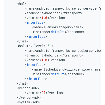
<
hal
>
<
name
>
android
.
frameworks
.
sensorservice
<
/
na
<
transport
>
hwbinder
<
/
transport
>
<
version
>
1.0
<
/
version
>
<
interface
>
<
name
>
ISensorManager
<
/
name
>
<
instance
>
default
<
/
instance
>
<
/
interface
>
<
/
hal
>
<
hal
max
-
level
=
"5"
>
<
name
>
android
.
frameworks
.
schedulerservice
<
<
transport
>
hwbinder
<
/
transport
>
<
version
>
1.0
<
/
version
>
<
interface
>
<
name
>
ISchedulingPolicyService
<
/
name
>
<
instance
>
default
<
/
instance
>
<
/
interface
>
<
/
hal
>
<
vendor
-
ndk
>
<
version
>
27
<
/
version
>
<
/
vendor
-
ndk
>
<
system
-
sdk
>