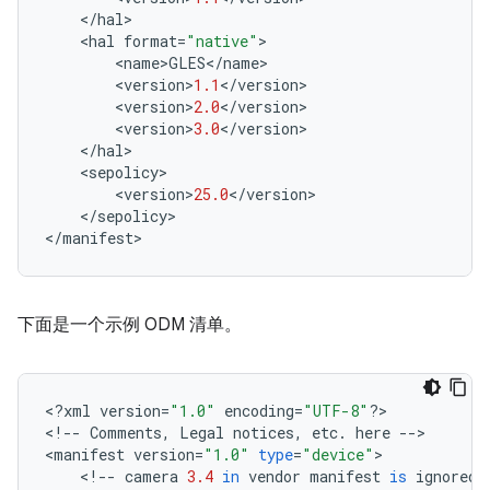
<
/
hal
>
<
hal
format
=
"native"
>
<
name
>
GLES
<
/
name
>
<
version
>
1.1
<
/
version
>
<
version
>
2.0
<
/
version
>
<
version
>
3.0
<
/
version
>
<
/
hal
>
<
sepolicy
>
<
version
>
25.0
<
/
version
>
<
/
sepolicy
>
<
/
manifest
>
下面是一个示例 ODM 清单。
<
?
xml
version
=
"1.0"
encoding
=
"UTF-8"
?>
<
!
--
Comments
,
Legal
notices
,
etc
.
here
--
>
<
manifest
version
=
"1.0"
type
=
"device"
>
<
!
--
camera
3.4
in
vendor
manifest
is
ignored