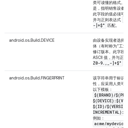
类可读懂的格式。
是，指明销售设备的 
此字段的值必须可编码为
"
并与正则表达式
-]+$"
匹配。
android.os.Build.DEVICE
由设备实现者选择
体（有时称为“工业
修订版本。此字段的
ASCII 值，并与
Z0-9
.
,
_
-]+$"
匹
android.os.Build.FINGERPRINT
该字符串用于标识相应
性，应采用人类可
以下模板：
$(BRAND)
/
$(PRO
$(DEVICE):$(VE
$(ID)
/
$(VERSIO
INCREMENTAL):$
例如：
acme
/
mydevice