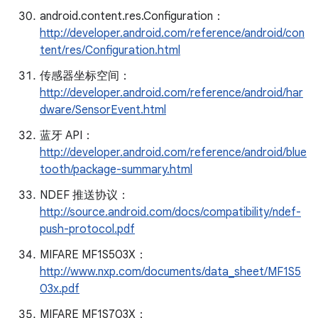
android.content.res.Configuration：
http://developer.android.com/reference/android/con
tent/res/Configuration.html
传感器坐标空间：
http://developer.android.com/reference/android/har
dware/SensorEvent.html
蓝牙 API：
http://developer.android.com/reference/android/blue
tooth/package-summary.html
NDEF 推送协议：
http://source.android.com/docs/compatibility/ndef-
push-protocol.pdf
MIFARE MF1S503X：
http://www.nxp.com/documents/data_sheet/MF1S5
03x.pdf
MIFARE MF1S703X：