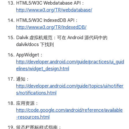
HTML5/W3C Webdatabase API：
http://www.w3.org/TR/webdatabase/
HTML5/W3C IndexedDB API：
http://www.w3.org/TR/IndexedDB/
Dalvik 虚拟机规范：可在 Android 源代码中的
dalvik/docs 下找到
AppWidget：
http://developer.android.com/guide/practices/ui_guid
elines/widget_design.html
通知：
http://developer.android.com/guide/topics/ui/notifier
s/notifications.html
应用资源：
http://code.google.com/android/reference/available
-resources.html
状态栏图标样式指南：