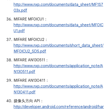
http://www.nxp.com/documents/data_sheet/MF1S7
03x.pdf
MIFARE MF0ICU1：
http://www.nxp.com/documents/data_sheet/MF0IC
U1.pdf
MIFARE MF0ICU2：
http://www.nxp.com/documents/short_data_sheet/
MF0ICU2_SDS.pdf
MIFARE AN130511：
http://www.nxp.com/documents/application_note/A
N130511.pdf
MIFARE AN130411：
http://www.nxp.com/documents/application_note/A
N130411.pdf
摄像头方向 API：
http://developer.android.com/reference/android/har