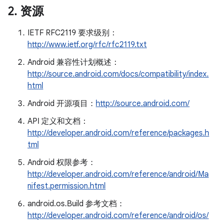
2
.
资源
IETF RFC2119 要求级别：
http://www.ietf.org/rfc/rfc2119.txt
Android 兼容性计划概述：
http://source.android.com/docs/compatibility/index.
html
Android 开源项目：
http://source.android.com/
API 定义和文档：
http://developer.android.com/reference/packages.h
tml
Android 权限参考：
http://developer.android.com/reference/android/Ma
nifest.permission.html
android.os.Build 参考文档：
http://developer.android.com/reference/android/os/