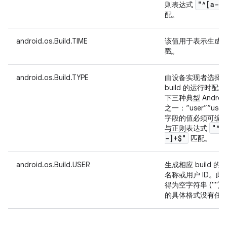
"^[a-z
则表达式
配。
android.os.Build.TIME
该值用于表示生成相应
戳。
android.os.Build.TYPE
由设备实现者选择
build 的运行时
下三种典型 Andro
之一：“user”“use
字段的值必须可编码为 
"^[
与正则表达式
-]+$"
匹配。
android.os.Build.USER
生成相应 build
名称或用户 ID。此字
得为空字符串 (""
的具体格式没有任