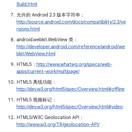
Build.html
允许的 Android 2.3 版本字符串：
http://source.android.com/docs/compatibility/2.3/ve
rsions.html
android.webkit.WebView 类：
http://developer.android.com/reference/android/we
bkit/WebView.html
HTML5：
http://www.whatwg.org/specs/web-
apps/current-work/multipage/
HTML5 离线功能：
http://dev.w3.org/html5/spec/Overview.html#offline
HTML5 视频标记：
http://dev.w3.org/html5/spec/Overview.html#video
HTML5/W3C Geolocation API：
http://www.w3.org/TR/geolocation-API/