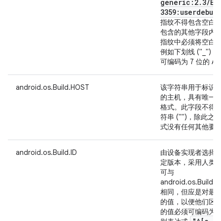
generic:2
.
3
/
ER
3359:userdebug
指纹不得包含空白
包含的其他字段内有空
指纹中必须将空白
例如下划线 ("_")
可编码为 7 位的 ASC
android.os.Build.HOST
该字符串用于标识构建
的主机，具有唯一
格式。此字段不得为 
符串 ("")，除此
式没有任何其他要
android.os.Build.ID
由设备实现者选择
定版本，采用人类
可与
android.os.Build
相同，但应是对最
的值，以便他们区分各
的值必须可编码为 7 