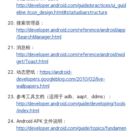
http://developer.android.com/guide/practices/ui_guid
eline /icon_design.html#statusbarstructure
搜索管理器：
http://developer.android.com/reference/android/app
/SearchManager.html
消息框：
http://developer.android.com/reference/android/wid
get/Toast.html
动态壁纸：
https://android-
developers.googleblog.com/2010/02/live-
wallpapers.html
参考工具文档（适用于 adb、aapt、ddms）：
http://developer.android.com/guide/developing/tools
/index.html
Android APK 文件说明：
http://developer.android.com/guide/topics/fundamen