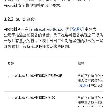
Android 安全模型相关的其他要求。
3
.
2
.
2
.
build 参数
Android API 在
android.os.Build
类 [
资源 6
] 中包含一
些用于描述当前设备的常量。为了在各种设备实现之间提供
一致且有意义的值，下表中列出了针对这些值的格式的一些
额外限制，设备实现必须遵从这些限制。
参数
注释
android.os.Build.VERSION.RELEASE
当前正在执行的 And
用人类可读懂的格
[
资源 7
] 中定义的
android.os.Build.VERSION.SDK
当前正在执行的 And
用第三方应用代码