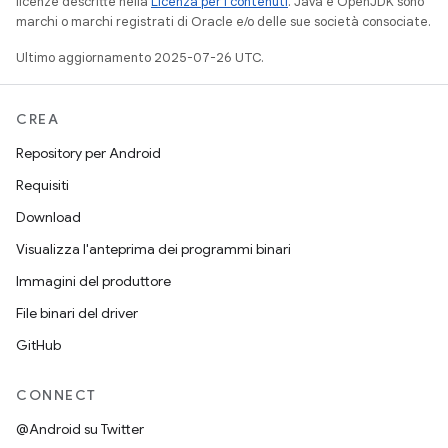
licenze descritte nella
Licenza per i contenuti
. Java e OpenJDK sono
marchi o marchi registrati di Oracle e/o delle sue società consociate.
Ultimo aggiornamento 2025-07-26 UTC.
CREA
Repository per Android
Requisiti
Download
Visualizza l'anteprima dei programmi binari
Immagini del produttore
File binari del driver
GitHub
CONNECT
@Android su Twitter