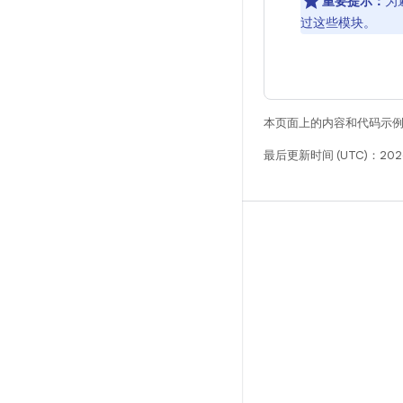
重要提示：
为
过这些模块。
本页面上的内容和代码示
最后更新时间 (UTC)：2026
构建
Android 代码库
要求
下载
预览二进制文件
出厂映像