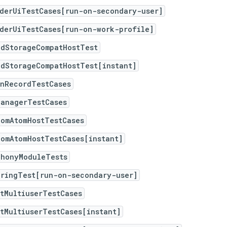
iderUiTestCases[run-on-secondary-user]
iderUiTestCases[run-on-work-profile]
edStorageCompatHostTest
edStorageCompatHostTest[instant]
enRecordTestCases
ManagerTestCases
comAtomHostTestCases
comAtomHostTestCases[instant]
phonyModuleTests
eringTest[run-on-secondary-user]
tMultiuserTestCases
tMultiuserTestCases[instant]