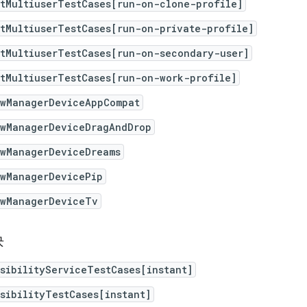
itMultiuserTestCases[run-on-clone-profile]
tMultiuserTestCases[run-on-private-profile]
itMultiuserTestCases[run-on-secondary-user]
tMultiuserTestCases[run-on-work-profile]
owManagerDeviceAppCompat
owManagerDeviceDragAndDrop
owManagerDeviceDreams
owManagerDevicePip
owManagerDeviceTv
块
sibilityServiceTestCases[instant]
sibilityTestCases[instant]