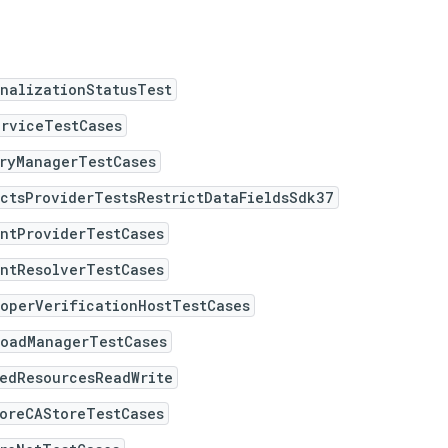
nalizationStatusTest
erviceTestCases
eryManagerTestCases
ctsProviderTestsRestrictDataFieldsSdk37
entProviderTestCases
entResolverTestCases
operVerificationHostTestCases
loadManagerTestCases
gedResourcesReadWrite
toreCAStoreTestCases