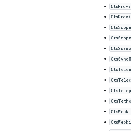
CtsProv
CtsProv
CtsScop
CtsScop
CtsScre
CtsSync
CtsTele
CtsTele
CtsTele
CtsTeth
CtsWebki
CtsWebki