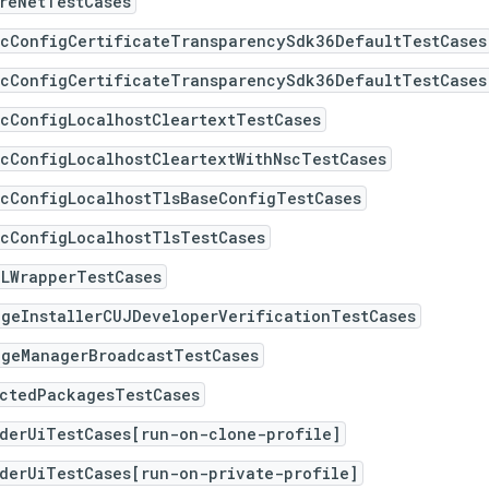
reNetTestCases
ecConfigCertificateTransparencySdk36DefaultTestCases
ecConfigCertificateTransparencySdk36DefaultTestCases
ecConfigLocalhostCleartextTestCases
ecConfigLocalhostCleartextWithNscTestCases
ecConfigLocalhostTlsBaseConfigTestCases
ecConfigLocalhostTlsTestCases
GLWrapperTestCases
ageInstallerCUJDeveloperVerificationTestCases
ageManagerBroadcastTestCases
ectedPackagesTestCases
iderUiTestCases[run-on-clone-profile]
iderUiTestCases[run-on-private-profile]